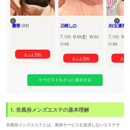
蘭華
(22)
川崎しの
T.155 B.88(
F
) W.60
T.153 B.95
H.88
H.88
ネット予約
ネット予約
ネッ
セラピストをさらに表示する
1. 非風俗メンズエステの基本理解
非風俗メンズエステとは、風俗サービスを提供しないエステサ