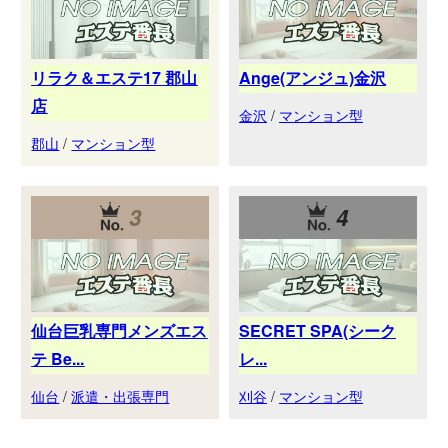
リラク＆エステ17 郡山
Ange(アンジュ)金沢
店
金沢
/
マンション型
郡山
/
マンション型
3
4
仙台巨乳専門メンズエス
SECRET SPA(シーク
テ Be...
レ...
仙台
/
派遣・出張専門
刈谷
/
マンション型