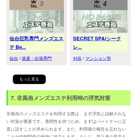
3
4
仙台巨乳専門メンズエス
SECRET SPA(シーク
テ Be...
レ...
仙台
/
派遣・出張専門
刈谷
/
マンション型
もっと見る
7. 非風俗メンズエステ利用時の浮気対策
非風俗のメンズエステを利用する際は、まず浮気と誤解されな
い対策が重要です。透明性を持つため、まずはパートナーに正
直に話すことが求められます。また、利用後の報告を忘れない
ことが信頼関係の維持に役立ちます。さらに、第三者の意見を