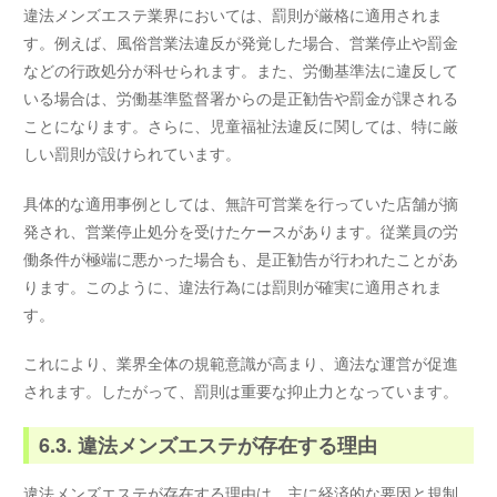
違法メンズエステ業界においては、罰則が厳格に適用されま
す。例えば、風俗営業法違反が発覚した場合、営業停止や罰金
などの行政処分が科せられます。また、労働基準法に違反して
いる場合は、労働基準監督署からの是正勧告や罰金が課される
ことになります。さらに、児童福祉法違反に関しては、特に厳
しい罰則が設けられています。
具体的な適用事例としては、無許可営業を行っていた店舗が摘
発され、営業停止処分を受けたケースがあります。従業員の労
働条件が極端に悪かった場合も、是正勧告が行われたことがあ
ります。このように、違法行為には罰則が確実に適用されま
す。
これにより、業界全体の規範意識が高まり、適法な運営が促進
されます。したがって、罰則は重要な抑止力となっています。
6.3. 違法メンズエステが存在する理由
違法メンズエステが存在する理由は、主に経済的な要因と規制