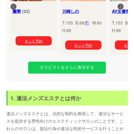
蘭華
(22)
川崎しの
T.155 B.88(
F
) W.60
T.153 B.95
H.88
H.88
ネット予約
ネット予約
ネッ
セラピストをさらに表示する
1. 違法メンズエステとは何か
違法メンズエステとは、法的な制約を無視して、違法なサービ
スを提供する男性向けのエステティックサロンのことです。こ
れらのサロンは、脱法行為や違法な性的サービスを行うことが