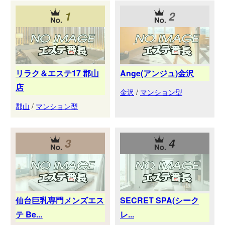
1
2
リラク＆エステ17 郡山
Ange(アンジュ)金沢
店
金沢
/
マンション型
郡山
/
マンション型
3
4
仙台巨乳専門メンズエス
SECRET SPA(シーク
テ Be...
レ...