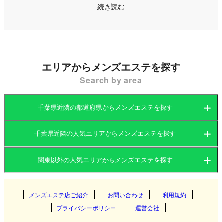
るため国際的な玄関口としても知られ、観光やビジ
続き読む
ネスで訪れる人が多いエリアです。また、幕張メッ
セや東京ディズニーリゾートといった大規模施設が
存在し、国内外から多くの人が訪れる活気ある地域
です。
エリアからメンズエステを探す
Search by area
千葉県内のメンズエステ（メンエス）店は、主要都
市を中心に展開されています。特に千葉駅や柏駅周
千葉県近隣の都道府県からメンズエステを探す
辺には多くの店舗が集中しており、アクセスが良く
利便性の高いエリアとして人気です。幕張や船橋エ
千葉県近隣の人気エリアからメンズエステを探す
茨城県
群馬県
リアでもメンズエステ店が増えており、都会的な洗
関東以外の人気エリアからメンズエステを探す
練された空間やリラックスできる癒しを提供する店
茨城県
栃木県
東京都
舗が目立ちます。
関西
群馬県
神奈川県
メンズエステ店ご紹介
お問い合わせ
千葉県
利用規約
つくば
千葉県のメンズエステ店の多くはマンション型を採
プライバシーポリシー
運営会社
用しており、清潔でプライベート空間を重視した施
埼玉県
東海
栃木県