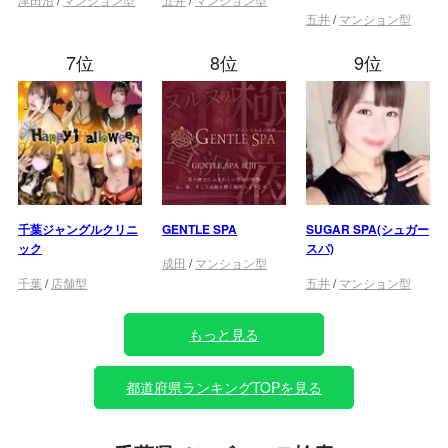
五井
/
マンション型
7位
8位
9位
千葉ジャングルクリニ
GENTLE SPA
SUGAR SPA(シュガー
ック
スパ)
成田
/
マンション型
千葉
/
店舗型
五井
/
マンション型
もっと見る
都道府県ランキングTOPを見る