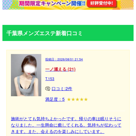
千葉県メンズエステ新着口コミ
投稿日：
2026/08/01 21:54
一ノ瀬える (21)
T.153
口コミ:2件
満足度：5
施術がとても気持ちよかったです。帰りの車は眠りそうに
なりました。一生懸命に癒してくれる。気持ちが伝わって
きます。また、会えるのを楽しみにしています。