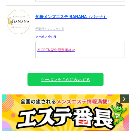
＼今だけ！新規のお客様限定／
✨スタンダードコースが 3,000円OFF！
船橋メンズエステ BANANA（バナナ）
🔥 90分 15,000円 → 12,000円
千葉県 / マンション型
🔥 120分 19,000円 → 16,000円
🔥 150分 23,000円 → 20,000円
クーポン 全1 種
この機会だけのお得なキャンペーンです！
🎉OPEN記念限定価格🎉
ぜひご利用ください♪
＼今だけ3,000円OFF！／
🛏️ オール仰向けコース
70分 18,000円 → 15,000円
クーポンをさらに表示する
さらに…
✨MB・DL20分・神トロ付き！✨
✨人気オプション込みの特別価格✨
このチャンスをお見逃しなく！