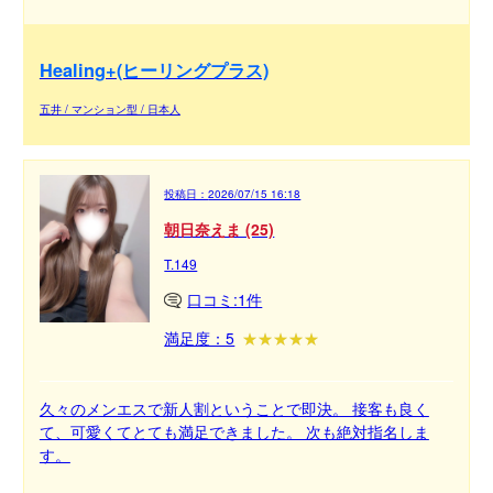
Healing+(ヒーリングプラス)
五井 / マンション型 / 日本人
投稿日：
2026/07/15 16:18
朝日奈えま (25)
T.149
口コミ:1件
満足度：5
久々のメンエスで新人割ということで即決。 接客も良く
て、可愛くてとても満足できました。 次も絶対指名しま
す。