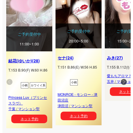
ご予約受付中
ご予約受
ご予約受付中
20:00~5:00
15:00~21
11:00~1:00
セナ
(
24
)
みき
(
27
)
結花(ゆいか)
(
28
)
T.
151
B.
86
(
E
) W.
56
H.
85
T.
155
B.
112
(
I
) W
T.
153
B.
90
(
F
) W.
60
H.
86
愛もちアロマ 
五井
/
マンショ
小柄
小柄
カワイイ系
ネット
MONROE - モンロー - 津
Princess Luv（プリンセ
田沼店
スラヴ）
津田沼
/
マンション型
千葉
/
マンション型
ネット予約
ネット予約