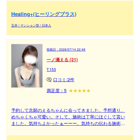
Healing+(ヒーリングプラス)
五井 / マンション型 / 日本人
投稿日：
2026/07/14 22:49
一ノ瀬える (21)
T.153
口コミ:2件
満足度：5
予約して念願のえるちゃんに会ってきました。予想通り、
めちゃくちゃ可愛い。そして、施術は丁寧にほぐして貰い
ました。気持ちよかったぁーーー。気持ちの伝わる施術で
した。今日はぐっすり眠れます。