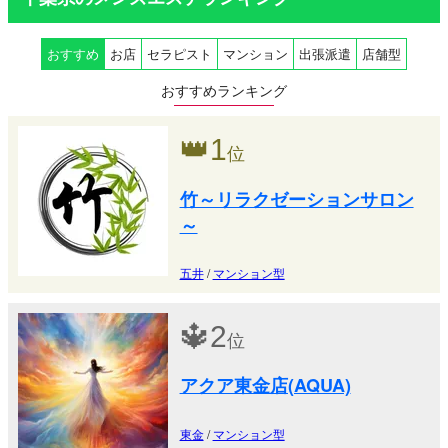
おすすめ
お店
セラピスト
マンション
出張派遣
店舗型
おすすめランキング
👑
1
位
竹～リラクゼーションサロン
～
五井
/
マンション型
🔱
2
位
アクア東金店(AQUA)
東金
/
マンション型