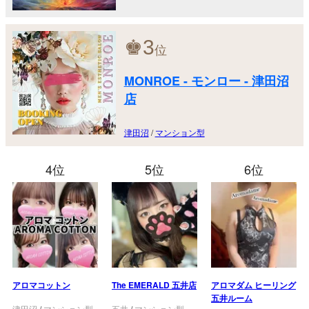
♚
3
位
MONROE - モンロー - 津田沼
店
津田沼
/
マンション型
4位
5位
6位
アロマコットン
The EMERALD 五井店
アロマダム ヒーリング
五井ルーム
津田沼
/
マンション型
五井
/
マンション型