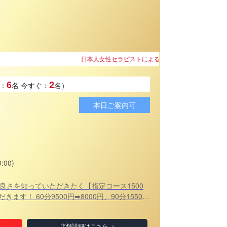
性セラピストによる優しい癒しをご提供！
6
2
：
名
今すぐ：
名）
本日ご案内可
:00)
良さを知っていただきたく【指定コース1500
す！ 60分9500円➡8000円、90分15500
19000円、150分24500円➡23000円、180分
店舗詳細はこちら→