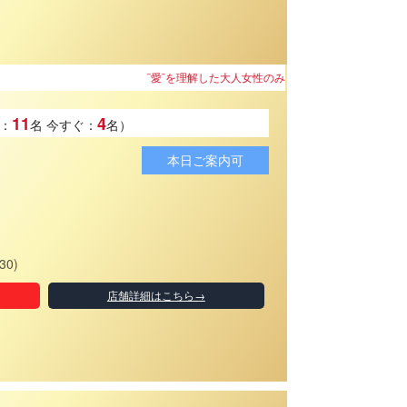
理解した大人女性のみを採用しています。
11
4
：
名
今すぐ：
名）
本日ご案内可
30)
店舗詳細はこちら→