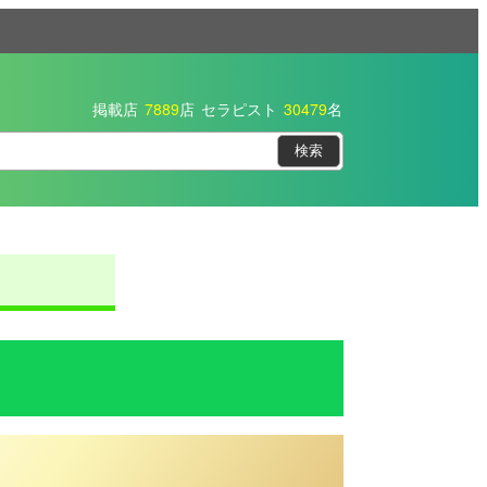
掲載店
7889
店
セラピスト
30479
名