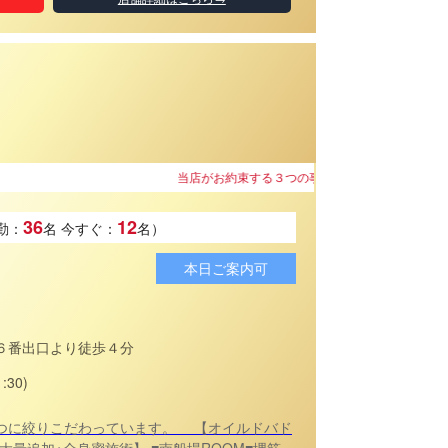
当店がお約束する３つの事
36
12
勤：
名
今すぐ：
名）
本日ご案内可
６番出口より徒歩４分
:30)
スを1つに絞りこだわっています。 【オイルドバド
蜜施術】 ■南船場ROOM■堺筋本