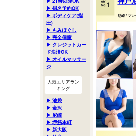
神戸
▶ 21時以降OK
1
▶ 指名予約OK
▶ ボディケア(指
尼崎 / マ
圧)
▶ もみほぐし
▶ 完全個室
▶ クレジットカー
ド決済OK
▶ オイルマッサー
ジ
人気エリアラン
キング
▶ 池袋
▶ 金沢
▶ 尼崎
▶ 堺筋本町
▶ 新大阪