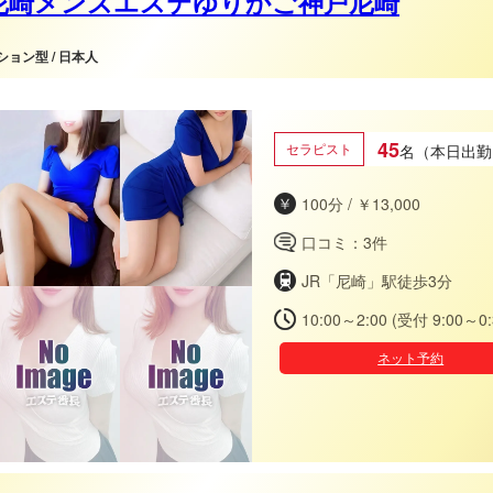
尼崎メンズエステゆりかご神戸尼崎
ンション型 / 日本人
¨愛¨を
45
セラピスト
名（本日出勤
100分 / ￥13,000
口コミ：3件
JR「尼崎」駅徒歩3分
10:00～2:00 (受付 9:00～0:
ネット予約