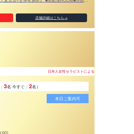
座います。 どちらのルームも距離はさほど変わり
なっています。 《各イベントご紹
店舗詳細はこちら→
値イベント▼ 待ち時間《すぐ》のセラピストは
内させて頂けます。 ※フリー限定になります。 ※
ます。 ◆ご新規様限定イベント
可能です。 ◇会員様限定イベント
セラピスト指名料無料】にてご案内可能です。 ※
1
線「堺筋本町駅」3番出口より徒歩3-6分
性セラピストによる優しい癒しをご提供！
3
2
：
名
今すぐ：
名）
本日ご案内可
:00)