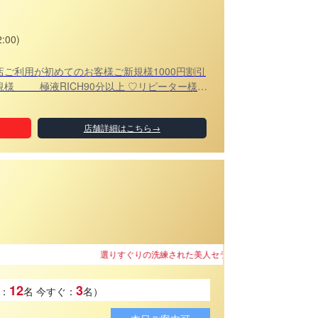
:00)
上 上記が兼用のご利用になります!!
店舗詳細はこちら→
された美人セラピストがマッサージでおもてなし致します♪
12
3
：
名
今すぐ：
名）