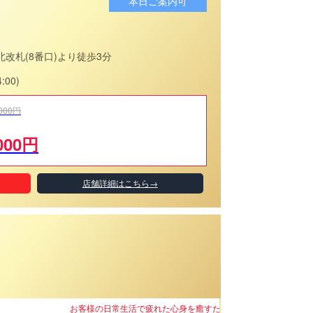
本日ご案内可
改札(8番口)より徒歩3分
:00)
000円
000円
店舗詳細はこちら→
めに『メンズエステ - MONROE - モンロー- 船橋・津田沼』では特別な空間