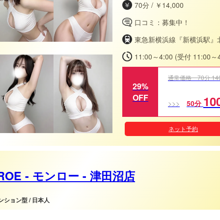
70分 / ￥14,000
口コミ：募集中！
東急新横浜線『新横浜駅』北
11:00～4:00 (受付 11:00～4
通常価格 70分 14
29%
OFF
10
50分
ネット予約
ROE - モンロー - 津田沼店
マンション型 / 日本人
お客様の日常生活で疲れた心身を癒すた