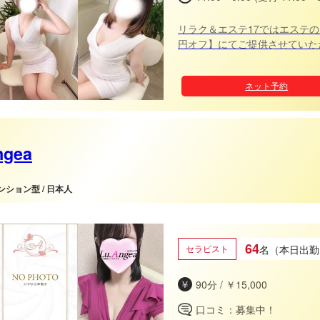
リラク＆エステ17ではエステの
円オフ】にてご提供させていただきま
円➡14000円、120分20500円➡
27500円➡26000円
ネット予約
ngea
マンション型 / 日本人
【極上の癒やし】を
64
セラピスト
名（本日出勤
90分 / ￥15,000
口コミ：募集中！