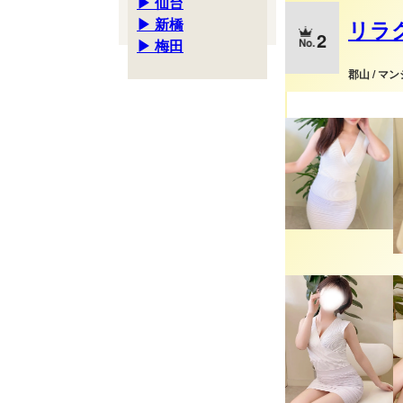
▶ 仙台
▶ 新橋
リラ
2
▶ 梅田
郡山 / マ