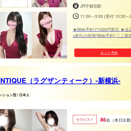
JR宇都宮駅
11:00～3:00 (受付 10:30～2
★Web予約で1000円割引 ★当店ご利用が初めてのお客様ご新規様1000円割引
※割引の併用(Web予約) ♡ご新規様 極液RICH90分以上 ♡リピーター様
極液VIP100分以
ネット予約
ENTIQUE（ラグザンティーク）-新横浜-
マンション型 / 日本人
選りすぐりの洗練
86
セラピスト
名（本日出勤