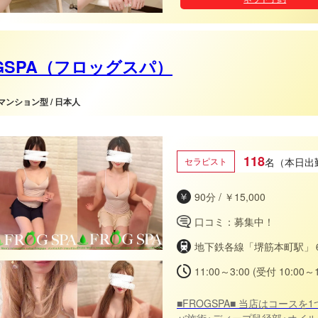
GSPA（フロッグスパ）
 マンション型 / 日本人
118
セラピスト
名（本日出
90分 / ￥15,000
口コミ：募集中！
地下鉄各線「堺筋本町駅」
11:00～3:00 (受付 10:00～1
■FROGSPA■ 当店はコー
バ施術+ディープ鼠径部+オイル大量追加+全身