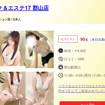
ク＆エステ17 郡山店
ンション型 / 日本人
日本人女
95
セラピスト
名（本日出勤
60分 / ￥9,000
口コミ：16件
郡山駅西口
11:00～0:00 (受付 11:00～0
リラク＆エステ17ではエステの
円オフ】にてご提供させていただきま
円➡14000円、120分20500円➡
27500円➡26000円
ネット予約