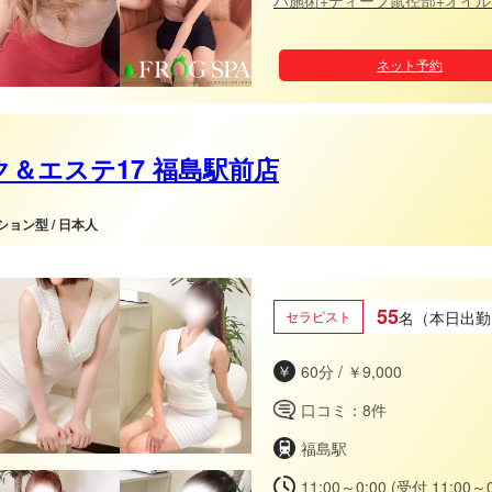
町ROOM■ の2つに拠点が御
ませんので 団体様でのご利用もしやすく
ネット予約
介》 ▼皆様ご利用可能な最安
総額より2000円オフにてご案
オフィシャルサイトに待ち時間の表記が御座い
◆ 当日ご予約を【指名料無料】にてご案内
◇ 前日にご予約を頂けると【
ク＆エステ17 福島駅前店
本指名様は適応外となります。 《当店の最寄り駅》 地下鉄各線「長堀橋駅」
番出口より徒歩3-6分 地下鉄各
ンション型 / 日本人
日本人女
55
セラピスト
名（本日出勤
60分 / ￥9,000
口コミ：8件
福島駅
11:00～0:00 (受付 11:00～0