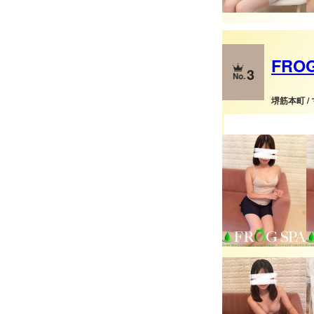
FRO
3
堺筋本町 /