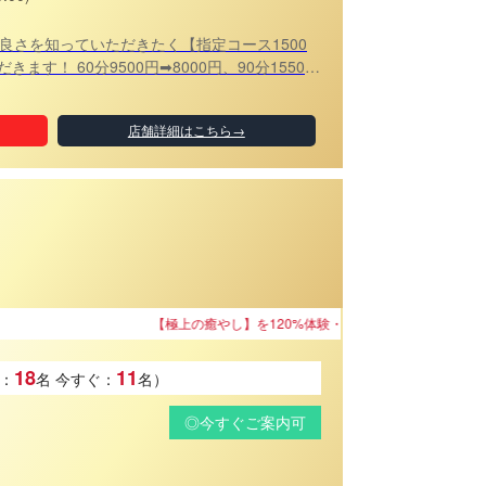
良さを知っていただきたく【指定コース1500
す！ 60分9500円➡8000円、90分15500
19000円、150分24500円➡23000円、180分
店舗詳細はこちら→
120%体験・体感できるお店です!!!☆極液honeyが新登場☆
18
11
：
名
今すぐ：
名）
◎今すぐご案内可