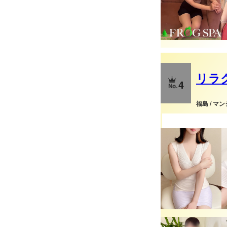
リラ
4
福島 / マ