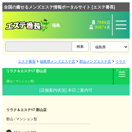
全国の癒せるメンズエステ情報ポータルサイト [エステ番長]
7889
店
福島
30874
名
エステ番長
福島県メンズエステ店
郡山メンズエステ店
リラク＆エ
リラク＆エステ17 郡山店
メニュー
(郡山 / マンション型)
[店舗案内状況] 本日ご案内可
リラク＆エステ17 郡山店
郡山 / マンション型