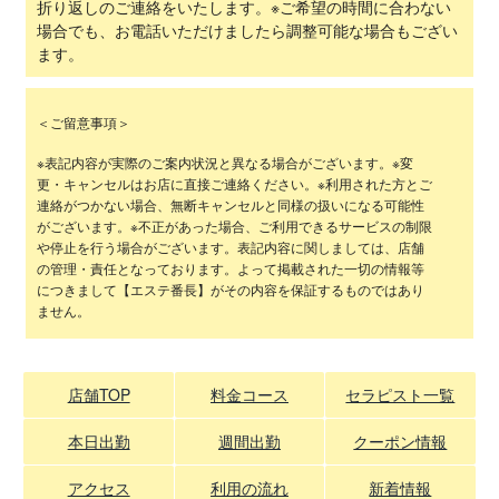
折り返しのご連絡をいたします。※ご希望の時間に合わない
場合でも、お電話いただけましたら調整可能な場合もござい
ます。
＜ご留意事項＞
※表記内容が実際のご案内状況と異なる場合がございます。※変
更・キャンセルはお店に直接ご連絡ください。※利用された方とご
連絡がつかない場合、無断キャンセルと同様の扱いになる可能性
がございます。※不正があった場合、ご利用できるサービスの制限
や停止を行う場合がございます。表記内容に関しましては、店舗
の管理・責任となっております。よって掲載された一切の情報等
につきまして【エステ番長】がその内容を保証するものではあり
ません。
店舗TOP
料金コース
セラピスト一覧
本日出勤
週間出勤
クーポン情報
アクセス
利用の流れ
新着情報