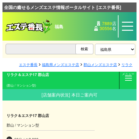
全国の癒せるメンズエステ情報ポータルサイト [エステ番長]
7889
店
福島
30556
名
エステ番長
福島県メンズエステ店
郡山メンズエステ店
リラク＆エ
リラク＆エステ17 郡山店
メニュー
(郡山 / マンション型)
[店舗案内状況] 本日ご案内可
リラク＆エステ17 郡山店
郡山 / マンション型