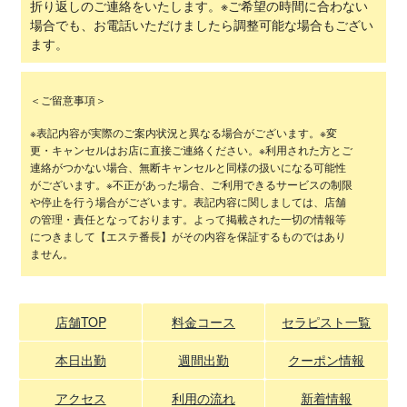
折り返しのご連絡をいたします。※ご希望の時間に合わない
場合でも、お電話いただけましたら調整可能な場合もござい
ます。
＜ご留意事項＞
※表記内容が実際のご案内状況と異なる場合がございます。※変
更・キャンセルはお店に直接ご連絡ください。※利用された方とご
連絡がつかない場合、無断キャンセルと同様の扱いになる可能性
がございます。※不正があった場合、ご利用できるサービスの制限
や停止を行う場合がございます。表記内容に関しましては、店舗
の管理・責任となっております。よって掲載された一切の情報等
につきまして【エステ番長】がその内容を保証するものではあり
ません。
店舗TOP
料金コース
セラピスト一覧
本日出勤
週間出勤
クーポン情報
アクセス
利用の流れ
新着情報