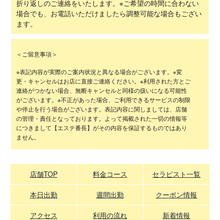
折り返しのご連絡をいたします。※ご希望の時間に合わない
場合でも、お電話いただけましたら調整可能な場合もござい
ます。
＜ご留意事項＞
※表記内容が実際のご案内状況と異なる場合がございます。※変
更・キャンセルはお店に直接ご連絡ください。※利用された方とご
連絡がつかない場合、無断キャンセルと同様の扱いになる可能性
がございます。※不正があった場合、ご利用できるサービスの制限
や停止を行う場合がございます。表記内容に関しましては、店舗
の管理・責任となっております。よって掲載された一切の情報等
につきまして【エステ番長】がその内容を保証するものではあり
ません。
店舗TOP
料金コース
セラピスト一覧
本日出勤
週間出勤
クーポン情報
アクセス
利用の流れ
新着情報