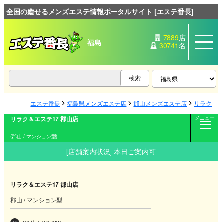
全国の癒せるメンズエステ情報ポータルサイト [エステ番長]
7889
店
福島
30741
名
エステ番長
福島県メンズエステ店
郡山メンズエステ店
リラク＆エ
リラク＆エステ17 郡山店
メニュー
(郡山 / マンション型)
[店舗案内状況] 本日ご案内可
リラク＆エステ17 郡山店
郡山 / マンション型