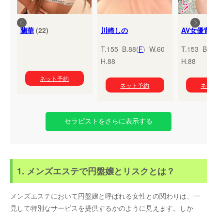
蘭華
(22)
川崎しの
T.155 B.88(
F
) W.60
T.153 B.95
H.88
H.88
ネット予約
ネット予約
ネッ
セラピストをさらに表示する
1. メンズエステで円盤嬢とリスクとは？
メンズエステにおいて円盤嬢と呼ばれる女性との関わりは、一
見して特別なサービスを提供するかのように見えます。しか