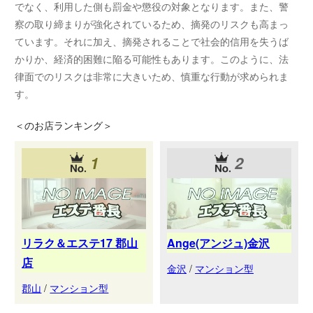
でなく、利用した側も罰金や懲役の対象となります。また、警
察の取り締まりが強化されているため、摘発のリスクも高まっ
ています。それに加え、摘発されることで社会的信用を失うば
かりか、経済的困難に陥る可能性もあります。このように、法
律面でのリスクは非常に大きいため、慎重な行動が求められま
す。
＜
のお店ランキング＞
1
2
リラク＆エステ17 郡山
Ange(アンジュ)金沢
店
金沢
/
マンション型
郡山
/
マンション型