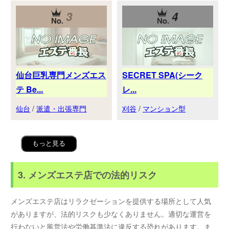
3
4
仙台巨乳専門メンズエス
SECRET SPA(シーク
テ Be...
レ...
仙台
/
派遣・出張専門
刈谷
/
マンション型
もっと見る
3. メンズエステ店での法的リスク
メンズエステ店はリラクゼーションを提供する場所として人気
がありますが、法的リスクも少なくありません。適切な運営を
行わないと風営法や労働基準法に違反する恐れがあります。ま