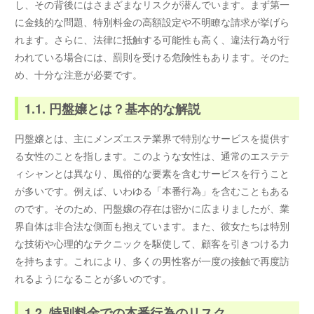
し、その背後にはさまざまなリスクが潜んでいます。まず第一
に金銭的な問題、特別料金の高額設定や不明瞭な請求が挙げら
れます。さらに、法律に抵触する可能性も高く、違法行為が行
われている場合には、罰則を受ける危険性もあります。そのた
め、十分な注意が必要です。
1.1. 円盤嬢とは？基本的な解説
円盤嬢とは、主にメンズエステ業界で特別なサービスを提供す
る女性のことを指します。このような女性は、通常のエステテ
ィシャンとは異なり、風俗的な要素を含むサービスを行うこと
が多いです。例えば、いわゆる「本番行為」を含むこともある
のです。そのため、円盤嬢の存在は密かに広まりましたが、業
界自体は非合法な側面も抱えています。また、彼女たちは特別
な技術や心理的なテクニックを駆使して、顧客を引きつける力
を持ちます。これにより、多くの男性客が一度の接触で再度訪
れるようになることが多いのです。
1.2. 特別料金での本番行為のリスク