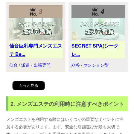
3
4
仙台巨乳専門メンズエス
SECRET SPA(シーク
テ Be...
レ...
仙台
/
派遣・出張専門
刈谷
/
マンション型
もっと見る
2. メンズエステの利用時に注意すべきポイント
メンズエステを利用する際にはいくつかの重要なポイントに注
意する必要があります。まず、安全な店舗選びが最も大切で