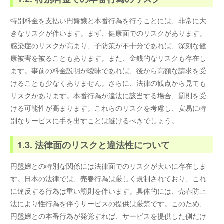
特別料金を支払い円盤嬢と本番行為を行うことには、非常に大
きなリスクが伴います。まず、健康面でのリスクがあります。
感染症のリスクが高まり、予防策が不十分であれば、深刻な健
康被害を被ることもあります。また、金銭的なリスクも存在し
ます。事前の料金説明が曖昧であれば、後から高額な請求を受
けることも少なくありません。さらに、法律の観点から見ても
リスクがあります。本番行為が違法に該当する場合、罰則を受
ける可能性が高まります。これらのリスクを考慮し、安易に特
別なサービスに手を出すことは避けるべきでしょう。
1.3. 法律面のリスクと違法性について
円盤嬢との特別な関係には法律面でのリスクが大いに存在しま
す。日本の法律では、売春行為は厳しく規制されており、これ
に違反する行為は重い罰則を伴います。具体的には、売春防止
法により性行為を伴うサービスの提供は厳禁です。このため、
円盤嬢との本番行為が発覚すれば、サービスを提供した側だけ