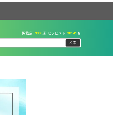
掲載店
7888
店
セラピスト
30142
名