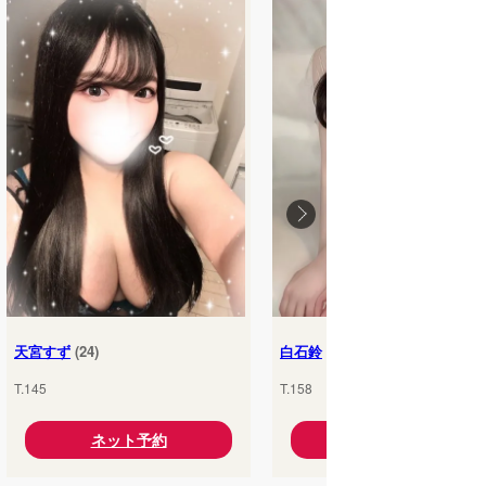
天宮すず
(24)
白石鈴
(25)
T.145
T.158
ネット予約
ネット予約