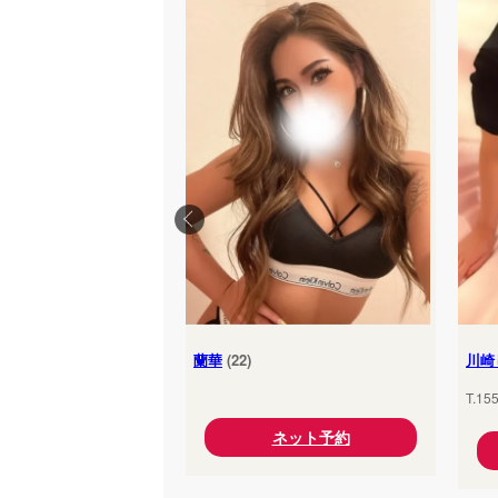
蘭華
(22)
川崎
T.15
ネット予約