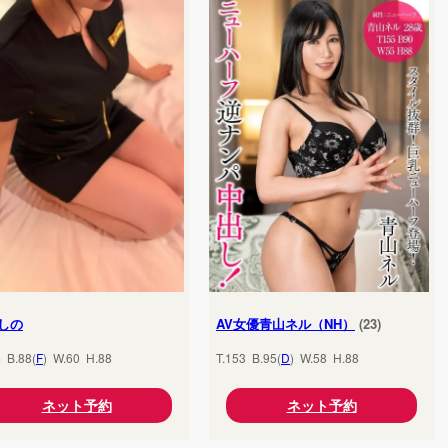
しの
AV女優青山ネル（NH）
(23)
5 B.88(
F
) W.60 H.88
T.153 B.95(
D
) W.58 H.88
ネット予約
ネット予約