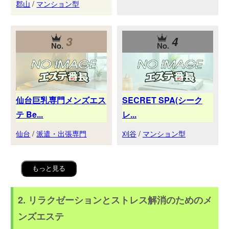
郡山
/
マンション型
3
4
仙台巨乳専門メンズエス
SECRET SPA(シーク
テ Be...
レ...
仙台
/
派遣・出張専門
刈谷
/
マンション型
もっと見る
2. リラクゼーションとストレス解消のためのメ
ンズエステ