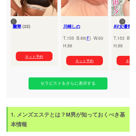
蘭華
(22)
川崎しの
T.155 B.88(
F
) W.60
T.153 B.95
H.88
H.88
ネット予約
ネット予約
ネッ
セラピストをさらに表示する
1. メンズエステとは？M男が知っておくべき基
本情報