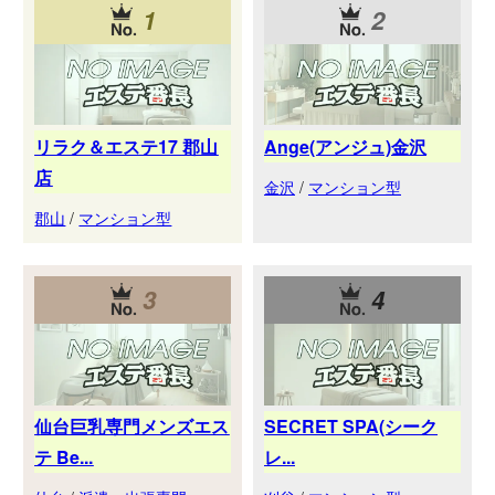
1
2
リラク＆エステ17 郡山
Ange(アンジュ)金沢
店
金沢
/
マンション型
郡山
/
マンション型
3
4
仙台巨乳専門メンズエス
SECRET SPA(シーク
テ Be...
レ...