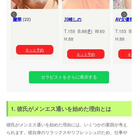
蘭華
(22)
川崎しの
T.155 B.88(
F
) W.60
T.153 B.95
H.88
H.88
ネット予約
ネット予約
ネッ
セラピストをさらに表示する
1. 彼氏がメンエス通いを始めた理由とは
彼氏がメンエス通いを始めた理由には、いくつかの要因が考え
られます。彼自身のリラックスやリフレッシュのため、仕事や