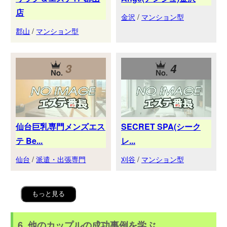
店
金沢
/
マンション型
郡山
/
マンション型
3
4
仙台巨乳専門メンズエス
SECRET SPA(シーク
テ Be...
レ...
仙台
/
派遣・出張専門
刈谷
/
マンション型
もっと見る
6. 他のカップルの成功事例を学ぶ