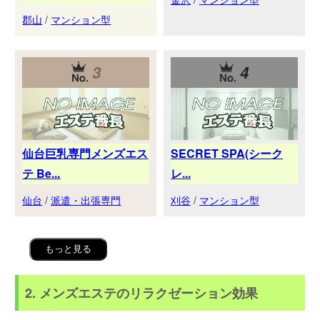
郡山
/
マンション型
3
4
仙台巨乳専門メンズエス
SECRET SPA(シーク
テ Be...
レ...
仙台
/
派遣・出張専門
刈谷
/
マンション型
もっと見る
2. メンズエステのリラクゼーション効果