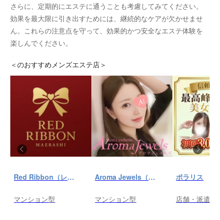
さらに、定期的にエステに通うことも考慮してみてください。
効果を最大限に引き出すためには、継続的なケアが欠かせませ
ん。これらの注意点を守って、効果的かつ安全なエステ体験を
楽しんでください。
＜
のおすすめメンズエステ店＞
Red Ribbon（レッドリボン）前橋
Aroma Jewels（アロマ ジュエルズ）秋葉原ルーム
ポラリス
マンション型
マンション型
店舗・派遣