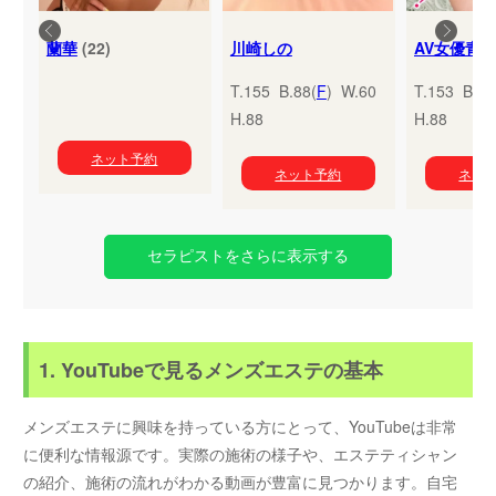
蘭華
(22)
川崎しの
T.155 B.88(
F
) W.60
T.153 B.95
H.88
H.88
ネット予約
ネット予約
ネッ
セラピストをさらに表示する
1. YouTubeで見るメンズエステの基本
メンズエステに興味を持っている方にとって、YouTubeは非常
に便利な情報源です。実際の施術の様子や、エステティシャン
の紹介、施術の流れがわかる動画が豊富に見つかります。自宅