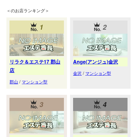
＜
のお店ランキング＞
1
2
リラク＆エステ17 郡山
Ange(アンジュ)金沢
店
金沢
/
マンション型
郡山
/
マンション型
3
4