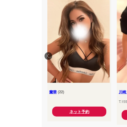
蘭華
(22)
川崎
T.15
ネット予約