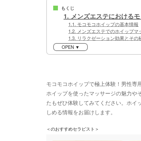
もくじ
■
1. メンズエステにおける
1.1. モコモコホイップの基本情報
1.2. メンズエステでのホイップ
1.3. リラクゼーション効果とその
OPEN ▼
モコモコホイップで極上体験！男性専
ホイップを使ったマッサージの魅力や
たもぜひ体験してみてください。ホイ
しめる情報をお届けします。
＜
のおすすめセラピスト＞