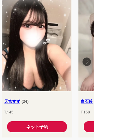
天宮すず
(24)
白石鈴
(25)
T.145
T.158
ネット予約
ネット予約