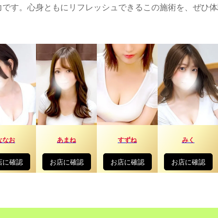
力です。心身ともにリフレッシュできるこの施術を、ぜひ体
ななお
あまね
すずね
みく
店に確認
お店に確認
お店に確認
お店に確認