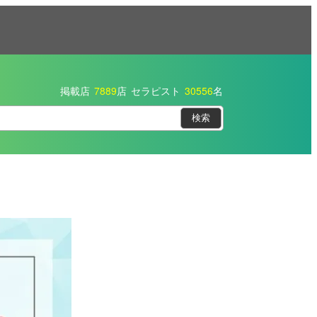
掲載店
7889
店
セラピスト
30556
名