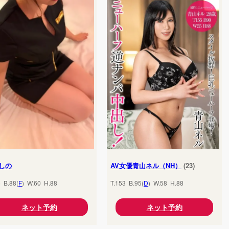
しの
AV女優青山ネル（NH）
(23)
5 B.88(
F
) W.60 H.88
T.153 B.95(
D
) W.58 H.88
ネット予約
ネット予約