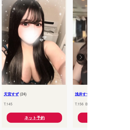
天宮すず
(24)
浅井すず
(24)
T.145
T.156 B.85(
D
) W.56 H.86
ネット予約
ネット予約