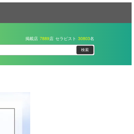
掲載店
7889
店
セラピスト
30803
名