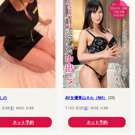
しの
AV女優青山ネル（NH）
(23)
5 B.88(
F
) W.60 H.88
T.153 B.95(
D
) W.58 H.88
ネット予約
ネット予約