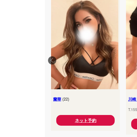
蘭華
(22)
川崎
T.15
ネット予約