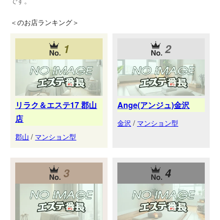
です。
＜
のお店ランキング＞
1
2
リラク＆エステ17 郡山
Ange(アンジュ)金沢
店
金沢
/
マンション型
郡山
/
マンション型
3
4