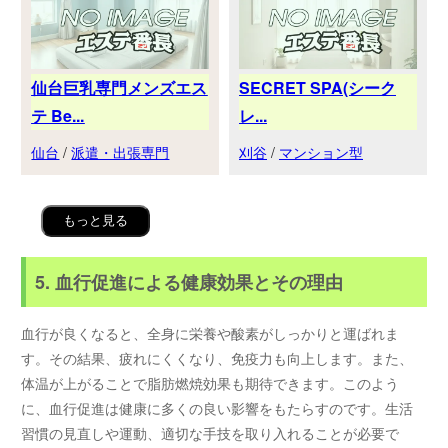
仙台巨乳専門メンズエス
SECRET SPA(シーク
テ Be...
レ...
仙台
/
派遣・出張専門
刈谷
/
マンション型
もっと見る
5. 血行促進による健康効果とその理由
血行が良くなると、全身に栄養や酸素がしっかりと運ばれま
す。その結果、疲れにくくなり、免疫力も向上します。また、
体温が上がることで脂肪燃焼効果も期待できます。このよう
に、血行促進は健康に多くの良い影響をもたらすのです。生活
習慣の見直しや運動、適切な手技を取り入れることが必要で