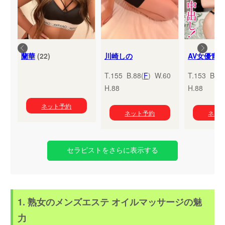
蘭華
(22)
川崎しの
T.155 B.88(
F
) W.60
T.153 B.95
H.88
H.88
ネット予約
ネット予約
ネッ
セラピストをさらに表示する
1. 熟女のメンズエステ オイルマッサージの魅
力