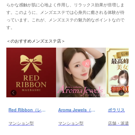
らかな感触が肌に心地よく作用し、リラックス効果が倍増しま
す。このように、メンズエステでは心身共に癒される体験が待
っています。これが、メンズエステの魅力的なポイントなので
す。
＜
のおすすめメンズエステ店＞
Red Ribbon（レッドリボン）前橋
Aroma Jewels（アロマ ジュエルズ）秋葉原ルーム
ポラリス
マンション型
マンション型
店舗・派遣