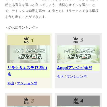
感じる香りを選ぶと良いでしょう。適切なオイルを選ぶこと
で、デトックス効果を高め、心身ともにリラックスできる環境
を作り出すことができます。
＜
のお店ランキング＞
1
2
リラク＆エステ17 郡山
Ange(アンジュ)金沢
店
金沢
/
マンション型
郡山
/
マンション型
3
4