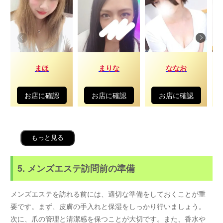
まほ
まりな
ななお
お店に確認
お店に確認
お店に確認
もっと見る
5. メンズエステ訪問前の準備
メンズエステを訪れる前には、適切な準備をしておくことが重
要です。まず、皮膚の手入れと保湿をしっかり行いましょう。
次に、爪の管理と清潔感を保つことが大切です。また、香水や