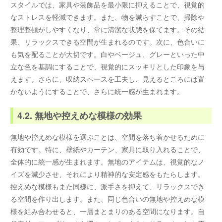
スタイルでは、家具や装飾品を最小限に抑えることで、視覚的
なストレスを軽減できます。また、物を減らすことで、掃除や
整理整頓がしやすくなり、常に清潔な状態を保てます。その結
果、リラックスできる空間が生まれるのです。次に、色合いに
も気を配ることが大切です。白やベージュ、グレーといった中
立な色を基調にすることで、視覚的にスッキリとした印象を与
えます。さらに、収納スペースを工夫し、見えるところには置
かないようにすることで、さらに統一感が生まれます。
4.2. 無地や控えめな模様の効果
無地や控えめな模様を選ぶことは、空間を落ち着かせるために
有効です。特に、壁紙やカーテン、家具に取り入れることで、
全体的に統一感が生まれます。無地のアイテムは、視覚的なノ
イズを減少させ、それにより精神的な安定感をもたらします。
控えめな模様もまた同様に、派手さを抑えて、リラックスでき
る空間を作り出します。また、同じ色合いの無地や控えめな模
様を組み合わせると、一層まとまりのある空間になります。自