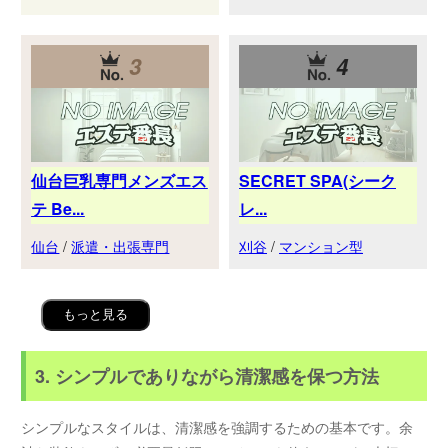
3
4
仙台巨乳専門メンズエス
SECRET SPA(シーク
テ Be...
レ...
仙台
/
派遣・出張専門
刈谷
/
マンション型
もっと見る
3. シンプルでありながら清潔感を保つ方法
シンプルなスタイルは、清潔感を強調するための基本です。余