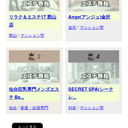
リラク＆エステ17 郡山
Ange(アンジュ)金沢
店
金沢
/
マンション型
郡山
/
マンション型
3
4
仙台巨乳専門メンズエス
SECRET SPA(シーク
テ Be...
レ...
仙台
/
派遣・出張専門
刈谷
/
マンション型
もっと見る