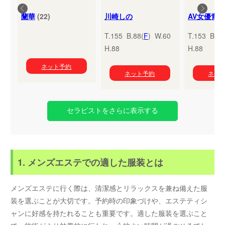
蘭華
(22)
川崎しの
T.155 B.88(
F
) W.60
T.153 B.95
H.88
H.88
ネット予約
ネット予約
ネッ
セラピストをさらに表示する
1. メンズエステでの適した服装とは
メンズエステに行く際は、清潔感とリラックスを兼ね備えた服
装を選ぶことが大切です。予約時の印象づけや、エステティシ
ャンに好感を持たれることも重要です。適した服装を選ぶこと