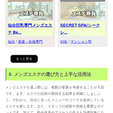
仙台巨乳専門メンズエス
SECRET SPA(シーク
テ Be...
レ...
仙台
/
派遣・出張専門
刈谷
/
マンション型
もっと見る
8. メンズエステの選び方と上手な活用法
メンズエステを選ぶ際には、複数の要素を考慮することが大切
です。まず、エステの目的や期待する効果を明確にしましょ
う。それから、自分に合ったメニューやコースを提供している
エステを探します。また、スタッフの経験や資格も重要なポイ
ントです。加えて、料金体系やアクセスの良さも評価対象にな