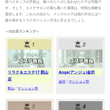
持つスタッフの手技は、個々のニーズに合わせたケアが可能で
す。そして、エステサロンの落ち着いた環境は、特別な体験を
提供します。これらの点から、メンズエステは他の方法とは一
線を画するリラクゼーション方法と言えるでしょう。
＜
のお店ランキング＞
1
2
リラク＆エステ17 郡山
Ange(アンジュ)金沢
店
金沢
/
マンション型
郡山
/
マンション型
3
4