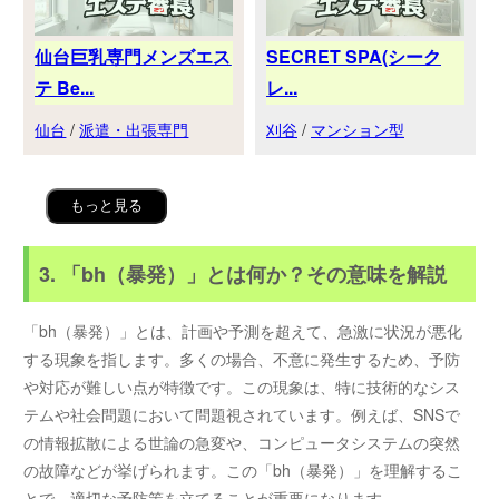
仙台巨乳専門メンズエス
SECRET SPA(シーク
テ Be...
レ...
仙台
/
派遣・出張専門
刈谷
/
マンション型
もっと見る
3. 「bh（暴発）」とは何か？その意味を解説
「bh（暴発）」とは、計画や予測を超えて、急激に状況が悪化
する現象を指します。多くの場合、不意に発生するため、予防
や対応が難しい点が特徴です。この現象は、特に技術的なシス
テムや社会問題において問題視されています。例えば、SNSで
の情報拡散による世論の急変や、コンピュータシステムの突然
の故障などが挙げられます。この「bh（暴発）」を理解するこ
とで、適切な予防策を立てることが重要になります。