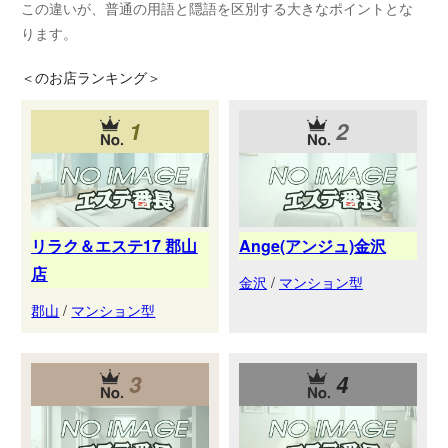
この違いが、普通の用語と隠語を区別する大きなポイントとな
ります。
＜
のお店ランキング＞
1
2
リラク＆エステ17 郡山
Ange(アンジュ)金沢
店
金沢
/
マンション型
郡山
/
マンション型
3
4