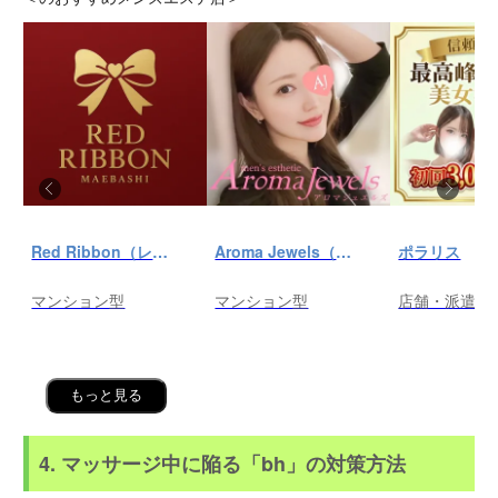
Red Ribbon（レッドリボン）前橋
Aroma Jewels（アロマ ジュエルズ）秋葉原ルーム
ポラリス
マンション型
マンション型
店舗・派遣
もっと見る
4. マッサージ中に陥る「bh」の対策方法