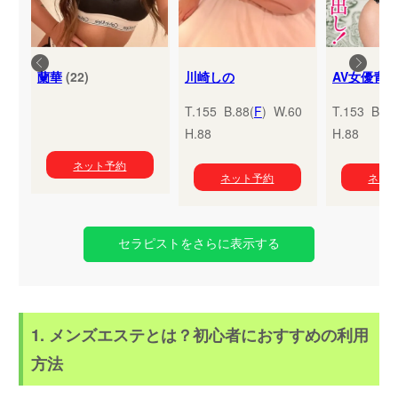
蘭華
(22)
川崎しの
T.155 B.88(
F
) W.60
T.153 B.95
H.88
H.88
ネット予約
ネット予約
ネッ
セラピストをさらに表示する
1. メンズエステとは？初心者におすすめの利用
方法