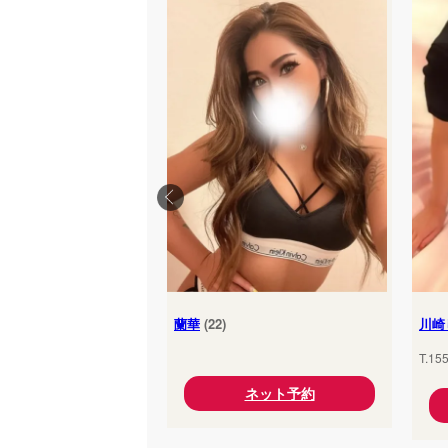
蘭華
(22)
川崎
T.15
ネット予約