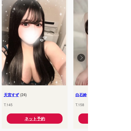
天宮すず
(24)
白石鈴
(25)
T.145
T.158
ネット予約
ネット予約