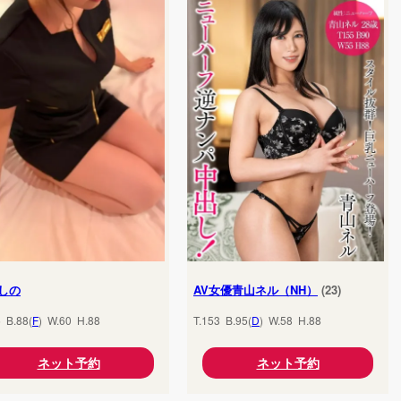
しの
AV女優青山ネル（NH）
(23)
5 B.88(
F
) W.60 H.88
T.153 B.95(
D
) W.58 H.88
ネット予約
ネット予約