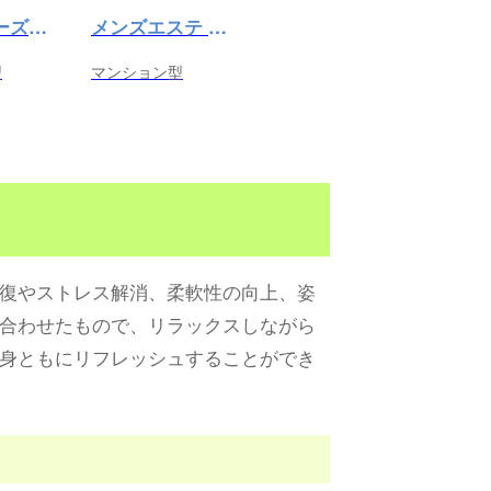
Cozy（コーズィー）高田馬場店
メンズエステ PRINCE（プリンス）
型
マンション型
復やストレス解消、柔軟性の向上、姿
合わせたもので、リラックスしながら
身ともにリフレッシュすることができ