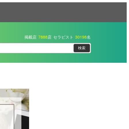
掲載店
7888
店
セラピスト
30198
名