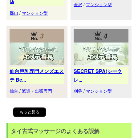
店
金沢
/
マンション型
郡山
/
マンション型
3
4
仙台巨乳専門メンズエス
SECRET SPA(シーク
テ Be...
レ...
仙台
/
派遣・出張専門
刈谷
/
マンション型
もっと見る
タイ古式マッサージのよくある誤解