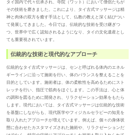
タイ国内で代々伝承され、寺院（ワット）において僧侶たちが
その技術を磨きました。これにより、タイ古式マッサージは精
神と肉体の双方を癒す手法として、仏教の教えと深く結びつい
て発展してきました。今日では、伝統的な技術を受け継ぎつ
つ、世界中で広く認知されるようになり、タイの文化遺産とし
ても重要視されています。
伝統的な技術と現代的なアプローチ
伝統的なタイ古式マッサージは、センと呼ばれる体内のエネル
ギーラインに沿って施術を行い、体のバランスを整えることを
目的としています。施術者は、体の柔軟性を高めるためにスト
レッチを行い、指圧で筋肉をほぐします。この手法は、心と体
の調和を図るために開発され、リラクゼーション効果をもたら
します。現代においては、タイ古式マッサージは伝統的な技術
を基盤にしながらも、現代医学やフィジカルセラピーの知見を
取り入れたアプローチが増えています。例えば、個々の身体状
態に合わせたカスタマイズされた施術や、リラクゼーションだ
けでなく、特定の症状にアプローチした技術も取り入れられて