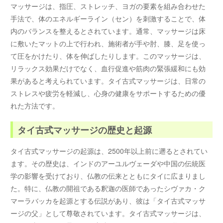
マッサージは、指圧、ストレッチ、ヨガの要素を組み合わせた
手法で、体のエネルギーライン（セン）を刺激することで、体
内のバランスを整えるとされています。通常、マッサージは床
に敷いたマットの上で行われ、施術者が手や肘、膝、足を使っ
て圧をかけたり、体を伸ばしたりします。このマッサージは、
リラックス効果だけでなく、血行促進や筋肉の緊張緩和にも効
果があると考えられています。タイ古式マッサージは、日常の
ストレスや疲労を軽減し、心身の健康をサポートするための優
れた方法です。
タイ古式マッサージの歴史と起源
タイ古式マッサージの起源は、2500年以上前に遡るとされてい
ます。その歴史は、インドのアーユルヴェーダや中国の伝統医
学の影響を受けており、仏教の伝来とともにタイに広まりまし
た。特に、仏教の開祖である釈迦の医師であったシヴァカ・ク
マーラバッカを起源とする伝説があり、彼は「タイ古式マッサ
ージの父」として尊敬されています。タイ古式マッサージは、