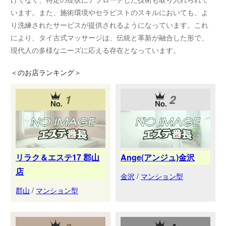
います。また、施術環境やセラピストのスキルにおいても、よ
り洗練されたサービスが提供されるようになっています。これ
により、タイ古式マッサージは、伝統と革新が融合した形で、
現代人の多様なニーズに応える存在となっています。
＜
のお店ランキング＞
1
2
リラク＆エステ17 郡山
Ange(アンジュ)金沢
店
金沢
/
マンション型
郡山
/
マンション型