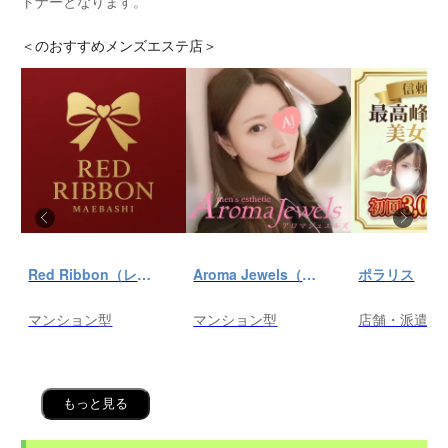
トナーとなります。
＜
のおすすめメンズエステ店＞
Red Ribbon（レッドリボン）前橋
Aroma Jewels（アロマ ジュエルズ）秋葉原ルーム
ポラリス
マンション型
マンション型
店舗・派遣
もっと見る