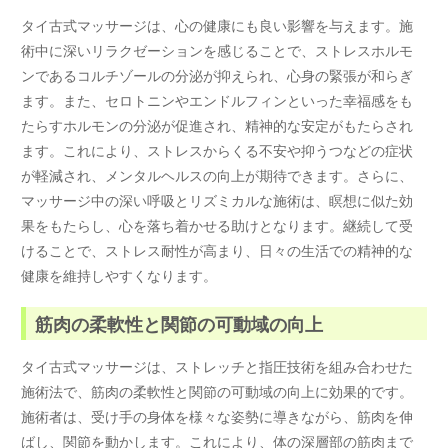
タイ古式マッサージは、心の健康にも良い影響を与えます。施
術中に深いリラクゼーションを感じることで、ストレスホルモ
ンであるコルチゾールの分泌が抑えられ、心身の緊張が和らぎ
ます。また、セロトニンやエンドルフィンといった幸福感をも
たらすホルモンの分泌が促進され、精神的な安定がもたらされ
ます。これにより、ストレスからくる不安や抑うつなどの症状
が軽減され、メンタルヘルスの向上が期待できます。さらに、
マッサージ中の深い呼吸とリズミカルな施術は、瞑想に似た効
果をもたらし、心を落ち着かせる助けとなります。継続して受
けることで、ストレス耐性が高まり、日々の生活での精神的な
健康を維持しやすくなります。
筋肉の柔軟性と関節の可動域の向上
タイ古式マッサージは、ストレッチと指圧技術を組み合わせた
施術法で、筋肉の柔軟性と関節の可動域の向上に効果的です。
施術者は、受け手の身体を様々な姿勢に導きながら、筋肉を伸
ばし、関節を動かします。これにより、体の深層部の筋肉まで