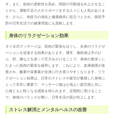
す。また、筋肉の柔軟性を高め、関節の可動域を向上させるこ
とから、運動不足の人やスポーツをする人々にも人気がありま
す。さらに、免疫力の強化と健康維持に役立つとされ、病気予
防や日常生活での健康増進にも貢献します。
身体のリラクゼーション効果
タイ古式マッサージは、筋肉の緊張をほぐし、全身のリラクゼ
ーションを促進する効果があります。通常、施術者は手のひ
ら、肘、膝などを使って圧力をかけることで、身体の奥深くに
たまった筋肉の緊張を緩和します。これにより、血液循環が改
善され、酸素や栄養素が全身に行き渡りやすくなります。リラ
クゼーション効果は、日常のストレスや疲労が蓄積した身体に
とって非常に重要で、マッサージ後は心地よい疲労感と共に、
心身ともに軽くなる感覚を得られます。定期的に受けること
で、身体のバランスが整い、日常生活の質が向上します。
ストレス解消とメンタルヘルスの改善