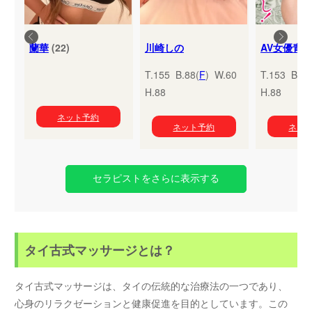
蘭華
(22)
川崎しの
T.155 B.88(
F
) W.60
T.153 B.95
H.88
H.88
ネット予約
ネット予約
ネッ
セラピストをさらに表示する
タイ古式マッサージとは？
タイ古式マッサージは、タイの伝統的な治療法の一つであり、
心身のリラクゼーションと健康促進を目的としています。この