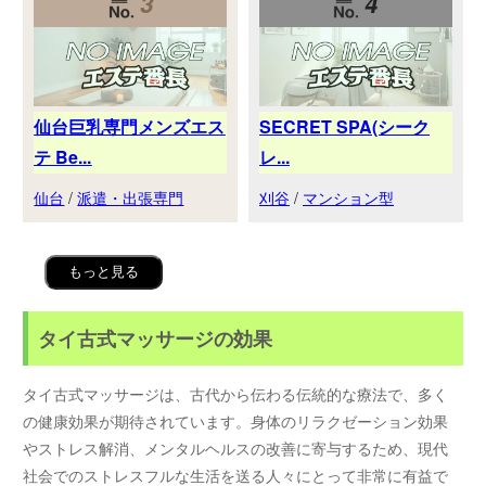
3
4
仙台巨乳専門メンズエス
SECRET SPA(シーク
テ Be...
レ...
仙台
/
派遣・出張専門
刈谷
/
マンション型
もっと見る
タイ古式マッサージの効果
タイ古式マッサージは、古代から伝わる伝統的な療法で、多く
の健康効果が期待されています。身体のリラクゼーション効果
やストレス解消、メンタルヘルスの改善に寄与するため、現代
社会でのストレスフルな生活を送る人々にとって非常に有益で