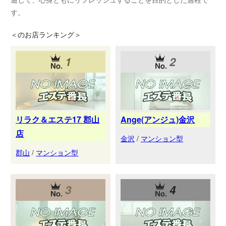
す。
＜
のお店ランキング＞
1
2
リラク＆エステ17 郡山
Ange(アンジュ)金沢
店
金沢
/
マンション型
郡山
/
マンション型
3
4