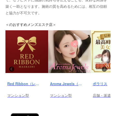
築く一助となります。施術の質を高めるためには、相互の信頼
と協力が不可欠です。
＜
のおすすめメンズエステ店＞
Red Ribbon（レッドリボン）前橋
Aroma Jewels（アロマ ジュエルズ）秋葉原ルーム
ポラリス
マンション型
マンション型
店舗・派遣