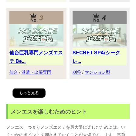
3
4
仙台巨乳専門メンズエス
SECRET SPA(シーク
テ Be...
レ...
仙台
/
派遣・出張専門
刈谷
/
マンション型
もっと見る
メンエスを楽しむためのヒント
メンエス、つまりメンズエステを最大限に楽しむためには、い
くつかのポイントを押さえておくことが大切です。まず、事前