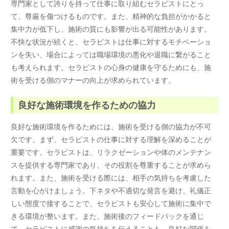
専門家として誇りを持って仕事に取り組むセラピストにとっ
て、尊厳を傷つけるものです。また、精神的な負担がかかると
集中力が低下し、施術の質にも影響が出る可能性があります。
不快な状況が続くと、セラピストは仕事に対するモチベーショ
ンを失い、場合によっては職場環境の悪化や退職に繋がること
も考えられます。セラピストの心身の健康を守るためにも、施
術を受ける側のマナーの向上が求められています。
良好な施術環境を作るための協力
良好な施術環境を作るためには、施術を受ける側の協力が不可
欠です。まず、セラピストの仕事に対する理解を深めることが
重要です。セラピストは、リラクゼーションや体のメンテナン
スを提供する専門家であり、その役割を尊重することが求めら
れます。また、施術を受ける際には、相手の気持ちを考慮した
言動を心がけましょう。下ネタや不適切な発言を避け、礼儀正
しい態度で接することで、セラピストも安心して施術に集中で
きる環境が整います。また、施術後のフィードバックを通じ
て、セラピストに感謝の気持ちを伝えることも、良好な関係を