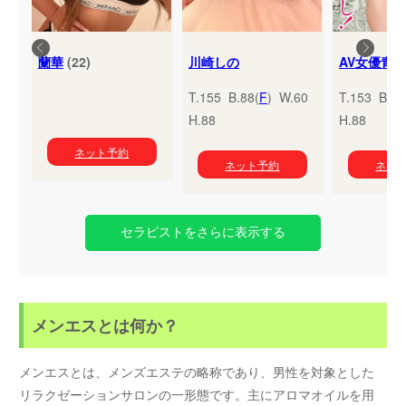
蘭華
(22)
川崎しの
T.155 B.88(
F
) W.60
T.153 B.95
H.88
H.88
ネット予約
ネット予約
ネッ
セラピストをさらに表示する
メンエスとは何か？
メンエスとは、メンズエステの略称であり、男性を対象とした
リラクゼーションサロンの一形態です。主にアロマオイルを用