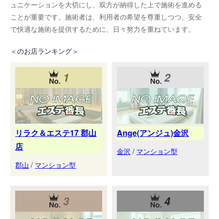
ュニケーションを大切にし、双方が納得した上で施術を進める
ことが重要です。施術者は、利用者の希望を尊重しつつ、安全
で快適な施術を提供するために、日々努力を重ねています。
＜
のお店ランキング＞
1
2
リラク＆エステ17 郡山
Ange(アンジュ)金沢
店
金沢
/
マンション型
郡山
/
マンション型
3
4