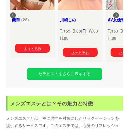
蘭華
(22)
川崎しの
T.155 B.88(
F
) W.60
T.153 B.95
H.88
H.88
ネット予約
ネット予約
ネッ
セラピストをさらに表示する
メンズエステとは？その魅力と特徴
メンズエステとは、主に男性を対象にしたリラクゼーションを
提供するサービスです。このエステでは、心身のリフレッシュ