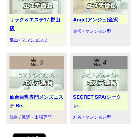
リラク＆エステ17 郡山
Ange(アンジュ)金沢
店
金沢
/
マンション型
郡山
/
マンション型
3
4
仙台巨乳専門メンズエス
SECRET SPA(シーク
テ Be...
レ...
仙台
/
派遣・出張専門
刈谷
/
マンション型