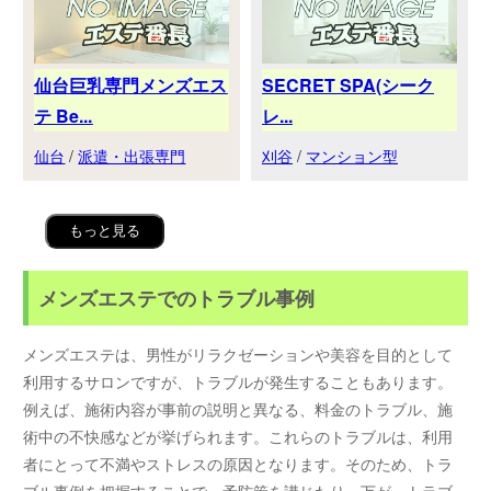
仙台巨乳専門メンズエス
SECRET SPA(シーク
テ Be...
レ...
仙台
/
派遣・出張専門
刈谷
/
マンション型
もっと見る
メンズエステでのトラブル事例
メンズエステは、男性がリラクゼーションや美容を目的として
利用するサロンですが、トラブルが発生することもあります。
例えば、施術内容が事前の説明と異なる、料金のトラブル、施
術中の不快感などが挙げられます。これらのトラブルは、利用
者にとって不満やストレスの原因となります。そのため、トラ
ブル事例を把握することで、予防策を講じたり、万が一トラブ