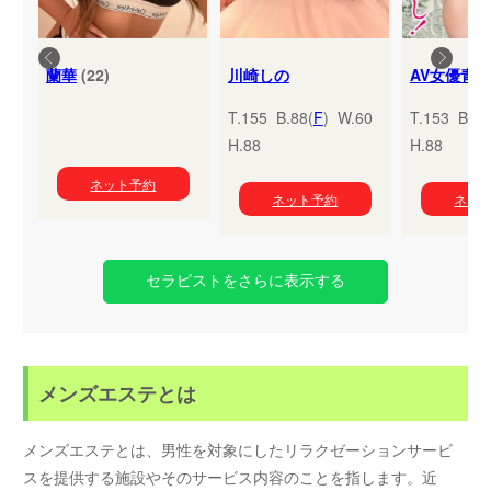
蘭華
(22)
川崎しの
T.155 B.88(
F
) W.60
T.153 B.95
H.88
H.88
ネット予約
ネット予約
ネッ
セラピストをさらに表示する
メンズエステとは
メンズエステとは、男性を対象にしたリラクゼーションサービ
スを提供する施設やそのサービス内容のことを指します。近