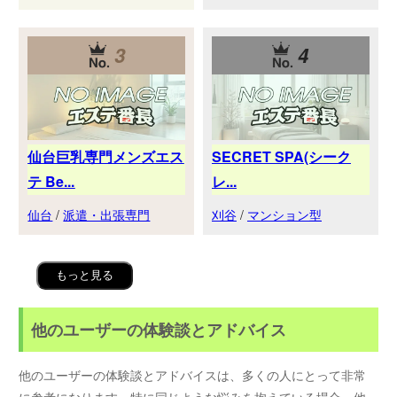
3
4
仙台巨乳専門メンズエス
SECRET SPA(シーク
テ Be...
レ...
仙台
/
派遣・出張専門
刈谷
/
マンション型
もっと見る
他のユーザーの体験談とアドバイス
他のユーザーの体験談とアドバイスは、多くの人にとって非常
に参考になります。特に同じような悩みを抱えている場合、他