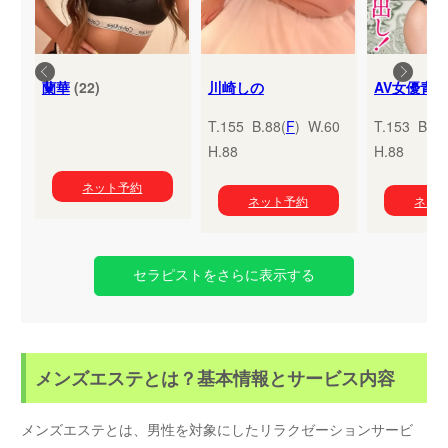
蘭華
(22)
川崎しの
T.155 B.88(
F
) W.60
T.153 B.95
H.88
H.88
ネット予約
ネット予約
ネッ
セラピストをさらに表示する
メンズエステとは？基本情報とサービス内容
メンズエステとは、男性を対象にしたリラクゼーションサービ