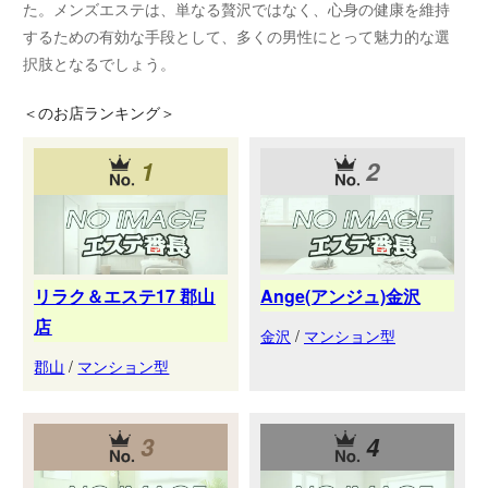
た。メンズエステは、単なる贅沢ではなく、心身の健康を維持
するための有効な手段として、多くの男性にとって魅力的な選
択肢となるでしょう。
＜
のお店ランキング＞
1
2
リラク＆エステ17 郡山
Ange(アンジュ)金沢
店
金沢
/
マンション型
郡山
/
マンション型
3
4