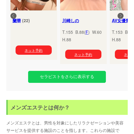
蘭華
(22)
川崎しの
T.155 B.88(
F
) W.60
T.153 B.95
H.88
H.88
ネット予約
ネット予約
ネッ
セラピストをさらに表示する
メンズエステとは何か？
メンズエステとは、男性を対象にしたリラクゼーションや美容
サービスを提供する施設のことを指します。これらの施設で