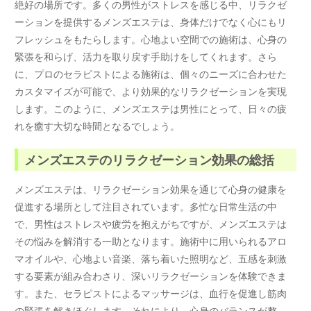
絶好の場所です。多くの男性がストレスを感じる中、リラクゼ
ーションを提供するメンズエステは、身体だけでなく心にもリ
フレッシュをもたらします。心地よい空間での施術は、心身の
緊張を和らげ、活力を取り戻す手助けをしてくれます。さら
に、プロのセラピストによる施術は、個々のニーズに合わせた
カスタマイズが可能で、より効果的なリラクゼーションを実現
します。このように、メンズエステは男性にとって、日々の疲
れを癒す大切な時間となるでしょう。
メンズエステのリラクゼーション効果の総括
メンズエステは、リラクゼーション効果を通じて心身の健康を
促進する場所として注目されています。多忙な日常生活の中
で、男性はストレスや疲労を抱えがちですが、メンズエステは
その悩みを解消する一助となります。施術中に用いられるアロ
マオイルや、心地よい音楽、落ち着いた照明など、五感を刺激
する要素が組み合わさり、深いリラクゼーションを体験できま
す。また、セラピストによるマッサージは、血行を促進し筋肉
の緊張を解きほぐします。それにより、心身のバランスが整