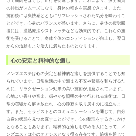
の排出がスムーズになり、身体の軽さを実感できます。また、
施術後には爽快感とともにリフレッシュされた気分を味わうこ
とができ、心身のバランスが整います。さらに、身体の疲労回
復には、温熱療法やストレッチなども効果的です。これらの施
術を受けることで、身体全体のコンディションが向上し、翌日
からの活動もより活力に満ちたものとなります。
心の安定と精神的な癒し
メンズエステは心の安定と精神的な癒しを提供することでも知
られています。日常生活の中で溜まる不安や緊張を和らげるた
めに、リラクゼーション効果の高い施術が用意されています。
心地よい香りや音楽、穏やかな照明の中で行われる施術は、日
常の喧騒から解き放たれ、心の静寂を取り戻すのに役立ちま
す。また、セラピストとのコミュニケーションを通じて、自分
自身の状態を見つめ直すことができ、心の整理をするきっかけ
となることもあります。精神的な癒しを求める人にとって、メ
ンズエステは心のオアシスとなり得る存在です。施術を通じて