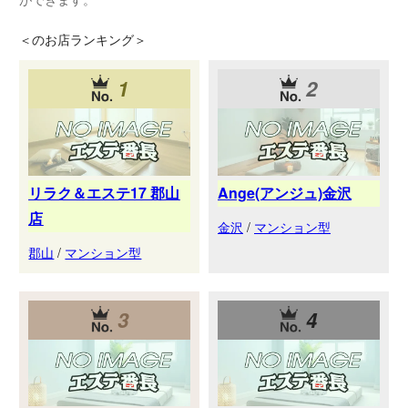
＜
のお店ランキング＞
1
2
リラク＆エステ17 郡山
Ange(アンジュ)金沢
店
金沢
/
マンション型
郡山
/
マンション型
3
4