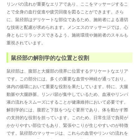
リンパの流れが重要なエリアであり、ここをマッサージするこ
とで全身の血行促進や疲労回復を図ることができます。さら
に、鼠径部はデリケートな部位であるため、施術者による適切
な技術と配慮が求められます。メンエスのマッサージでは、心
身ともにリラックスできるよう、施術環境や施術者のスキルも
重視されています。
鼠径部の解剖学的な位置と役割
鼠径部は、腹部と大腿部の境界に位置するデリケートなエリア
です。この部分には、多くの重要な血管や神経が通っており、
体内の循環において重要な役割を果たしています。特に、大腿
動脈や大腿静脈、リンパ節が集中しているため、血液やリンパ
液の流れをスムーズにすることが健康維持において必要です。
解剖学的には、腹腔と下肢をつなぐ要所であり、体を動かす際
の支持的な役割を担っています。このため、日常生活で負荷が
かかりやすい部位でもあり、緊張やこりが生じやすいのが特徴
です。鼠径部のマッサージは、これらの血管やリンパの流れを