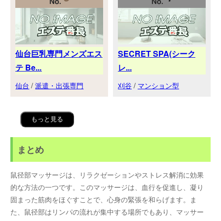
仙台巨乳専門メンズエス
SECRET SPA(シーク
テ Be...
レ...
仙台
/
派遣・出張専門
刈谷
/
マンション型
もっと見る
まとめ
鼠径部マッサージは、リラクゼーションやストレス解消に効果
的な方法の一つです。このマッサージは、血行を促進し、凝り
固まった筋肉をほぐすことで、心身の緊張を和らげます。ま
た、鼠径部はリンパの流れが集中する場所でもあり、マッサー