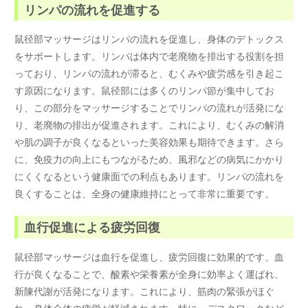
リンパの流れを促進する
鼠径部マッサージはリンパの流れを促進し、身体のデトックス
をサポートします。リンパは体内で老廃物を排出する役割を担
っており、リンパの流れが滞ると、むくみや疲労感を引き起こ
す原因になります。鼠径部には多くのリンパ節が集中してお
り、この部分をマッサージすることでリンパの流れが活発にな
り、老廃物の排出が促進されます。これにより、むくみの解消
や肌の調子が良くなるといった美容効果も期待できます。さら
に、免疫力の向上にもつながるため、風邪などの病気にかかり
にくくなるという健康面での利点もあります。リンパの流れを
良くすることは、全身の健康維持にとって非常に重要です。
血行促進による疲労回復
鼠径部マッサージは血行を促進し、疲労回復に効果的です。血
行が良くなることで、酸素や栄養素が全身に効率よく運ばれ、
新陳代謝が活発になります。これにより、筋肉の緊張がほぐ
れ、身体全体の疲労が軽減されます。特に、デスクワークなど