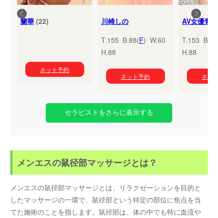
蘭華
(22)
川崎しの
T.155 B.88(
F
) W.60
T.153 B.95
H.88
H.88
ネット予約
ネット予約
ネッ
セラピストをさらに表示する
メンエスの鼠径部マッサージとは？
メンエスの鼠径部マッサージとは、リラクゼーションを目的と
したマッサージの一環で、鼠径部という特定の部位に焦点を当
てた施術のことを指します。鼠径部は、体の中でも特に血流や