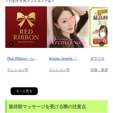
＜
のおすすめメンズエステ店＞
Red Ribbon（レッドリボン）前橋
Aroma Jewels（アロマ ジュエルズ）秋葉原ルーム
ポラリス
マンション型
マンション型
店舗・派遣
もっと見る
鼠径部マッサージを受ける際の注意点