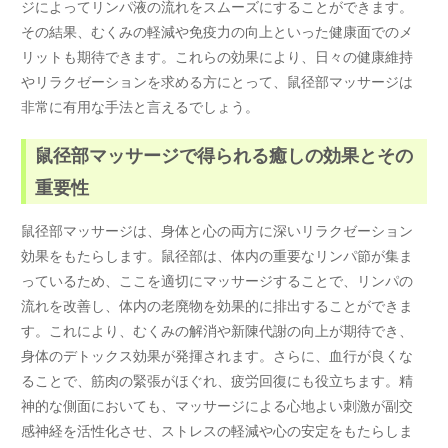
ジによってリンパ液の流れをスムーズにすることができます。
その結果、むくみの軽減や免疫力の向上といった健康面でのメ
リットも期待できます。これらの効果により、日々の健康維持
やリラクゼーションを求める方にとって、鼠径部マッサージは
非常に有用な手法と言えるでしょう。
鼠径部マッサージで得られる癒しの効果とその
重要性
鼠径部マッサージは、身体と心の両方に深いリラクゼーション
効果をもたらします。鼠径部は、体内の重要なリンパ節が集ま
っているため、ここを適切にマッサージすることで、リンパの
流れを改善し、体内の老廃物を効果的に排出することができま
す。これにより、むくみの解消や新陳代謝の向上が期待でき、
身体のデトックス効果が発揮されます。さらに、血行が良くな
ることで、筋肉の緊張がほぐれ、疲労回復にも役立ちます。精
神的な側面においても、マッサージによる心地よい刺激が副交
感神経を活性化させ、ストレスの軽減や心の安定をもたらしま