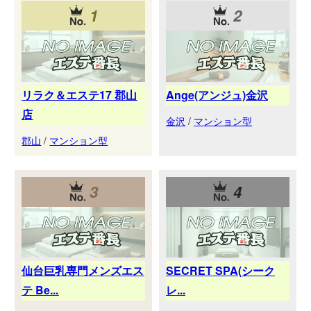
1
2
リラク＆エステ17 郡山
Ange(アンジュ)金沢
店
金沢
/
マンション型
郡山
/
マンション型
3
4
仙台巨乳専門メンズエス
SECRET SPA(シーク
テ Be...
レ...