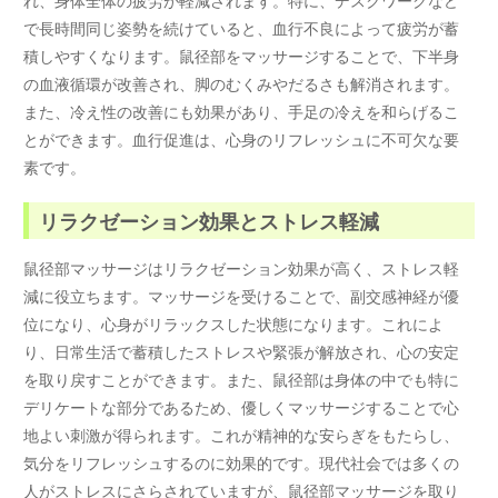
で長時間同じ姿勢を続けていると、血行不良によって疲労が蓄
積しやすくなります。鼠径部をマッサージすることで、下半身
の血液循環が改善され、脚のむくみやだるさも解消されます。
また、冷え性の改善にも効果があり、手足の冷えを和らげるこ
とができます。血行促進は、心身のリフレッシュに不可欠な要
素です。
リラクゼーション効果とストレス軽減
鼠径部マッサージはリラクゼーション効果が高く、ストレス軽
減に役立ちます。マッサージを受けることで、副交感神経が優
位になり、心身がリラックスした状態になります。これによ
り、日常生活で蓄積したストレスや緊張が解放され、心の安定
を取り戻すことができます。また、鼠径部は身体の中でも特に
デリケートな部分であるため、優しくマッサージすることで心
地よい刺激が得られます。これが精神的な安らぎをもたらし、
気分をリフレッシュするのに効果的です。現代社会では多くの
人がストレスにさらされていますが、鼠径部マッサージを取り