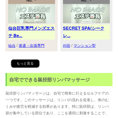
仙台巨乳専門メンズエス
SECRET SPA(シーク
テ Be...
レ...
仙台
/
派遣・出張専門
刈谷
/
マンション型
もっと見る
自宅でできる鼠径部リンパマッサージ
鼠径部リンパマッサージは、自宅で簡単に行えるセルフケアの
一つです。このマッサージは、リンパの流れを促進し、体のむ
くみや疲労を軽減する効果があります。特に鼠径部は、リンパ
節が集中している部位であり、ここを適切に刺激することで、