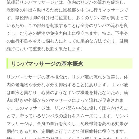
鼠径部リンパマッサージとは、体内のリンパの流れを促進し、
老廃物の排出を助けるために鼠径部を中心に行うマッサージで
す。鼠径部は脚の付け根に位置し、多くのリンパ節が集まって
いるため、この部分を刺激することは全身のリンパの流れを良
くし、むくみの解消や免疫力向上に役立ちます。特に、下半身
の血行不良や冷えに悩む人にとって効果的な方法であり、健康
維持において重要な役割を果たします。
リンパマッサージの基本概念
リンパマッサージの基本概念は、リンパ液の流れを改善し、体
内の老廃物や余分な水分を排出することにあります。リンパ液
は血液と異なり、心臓のようなポンプ機能を持たないため、筋
肉の動きや外部からのマッサージによって流れが促進されま
す。このマッサージは、リンパ節を中心に優しく圧をかけるこ
とで、滞っているリンパ液の流れをスムーズにします。リンパ
マッサージは、全身の血行を良くし、免疫機能を高める効果が
期待できるため、定期的に行うことで健康維持に役立ちます。
特に、ストレスや疲労が溜まっていると感じるときや、むくみ