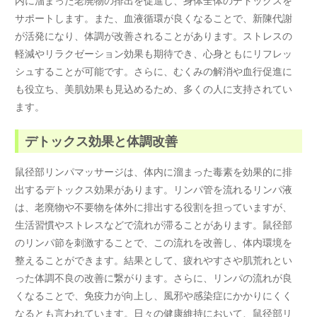
内に溜まった老廃物の排出を促進し、身体全体のデトックスを
サポートします。また、血液循環が良くなることで、新陳代謝
が活発になり、体調が改善されることがあります。ストレスの
軽減やリラクゼーション効果も期待でき、心身ともにリフレッ
シュすることが可能です。さらに、むくみの解消や血行促進に
も役立ち、美肌効果も見込めるため、多くの人に支持されてい
ます。
デトックス効果と体調改善
鼠径部リンパマッサージは、体内に溜まった毒素を効果的に排
出するデトックス効果があります。リンパ管を流れるリンパ液
は、老廃物や不要物を体外に排出する役割を担っていますが、
生活習慣やストレスなどで流れが滞ることがあります。鼠径部
のリンパ節を刺激することで、この流れを改善し、体内環境を
整えることができます。結果として、疲れやすさや肌荒れとい
った体調不良の改善に繋がります。さらに、リンパの流れが良
くなることで、免疫力が向上し、風邪や感染症にかかりにくく
なるとも言われています。日々の健康維持において、鼠径部リ