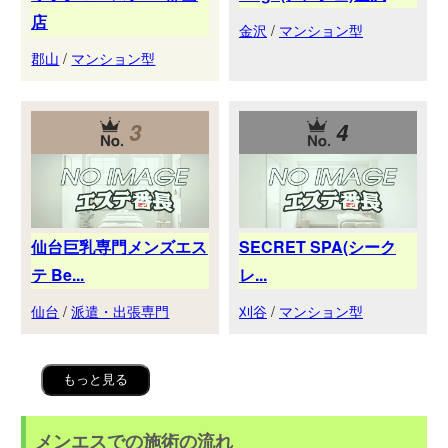
店
金沢
/
マンション型
郡山
/
マンション型
3
4
仙台巨乳専門メンズエス
SECRET SPA(シーク
テ Be...
レ...
仙台
/
派遣・出張専門
刈谷
/
マンション型
もっと見る
メンエスでの施術の流れ