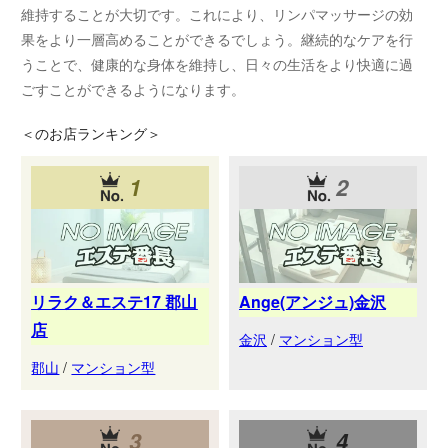
維持することが大切です。これにより、リンパマッサージの効
果をより一層高めることができるでしょう。継続的なケアを行
うことで、健康的な身体を維持し、日々の生活をより快適に過
ごすことができるようになります。
＜
のお店ランキング＞
1
2
リラク＆エステ17 郡山
Ange(アンジュ)金沢
店
金沢
/
マンション型
郡山
/
マンション型
3
4