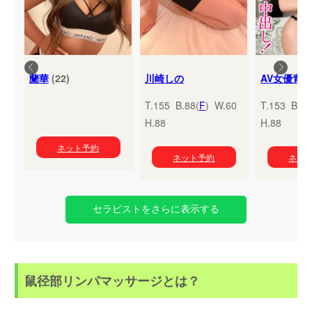
蘭華
(22)
川崎しの
T.155 B.88(
F
) W.60
T.153 B.95
H.88
H.88
ネット予約
ネット予約
ネッ
セラピストをさらに表示する
鼠径部リンパマッサージとは？