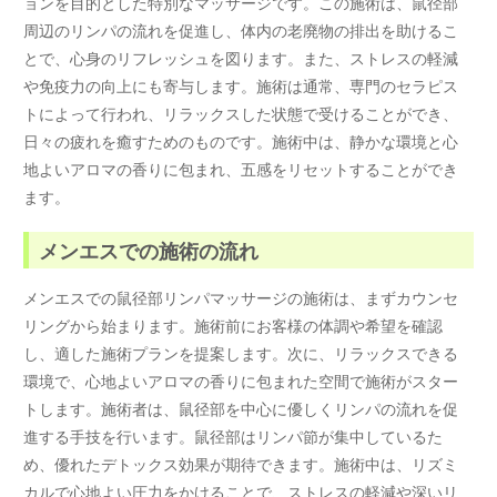
ョンを目的とした特別なマッサージです。この施術は、鼠径部
周辺のリンパの流れを促進し、体内の老廃物の排出を助けるこ
とで、心身のリフレッシュを図ります。また、ストレスの軽減
や免疫力の向上にも寄与します。施術は通常、専門のセラピス
トによって行われ、リラックスした状態で受けることができ、
日々の疲れを癒すためのものです。施術中は、静かな環境と心
地よいアロマの香りに包まれ、五感をリセットすることができ
ます。
メンエスでの施術の流れ
メンエスでの鼠径部リンパマッサージの施術は、まずカウンセ
リングから始まります。施術前にお客様の体調や希望を確認
し、適した施術プランを提案します。次に、リラックスできる
環境で、心地よいアロマの香りに包まれた空間で施術がスター
トします。施術者は、鼠径部を中心に優しくリンパの流れを促
進する手技を行います。鼠径部はリンパ節が集中しているた
め、優れたデトックス効果が期待できます。施術中は、リズミ
カルで心地よい圧力をかけることで、ストレスの軽減や深いリ