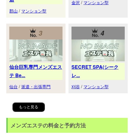
金沢
/
マンション型
郡山
/
マンション型
3
4
仙台巨乳専門メンズエス
SECRET SPA(シーク
テ Be...
レ...
仙台
/
派遣・出張専門
刈谷
/
マンション型
もっと見る
メンズエステの料金と予約方法