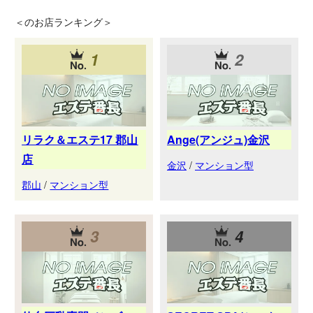
＜
のお店ランキング＞
1
2
リラク＆エステ17 郡山
Ange(アンジュ)金沢
店
金沢
/
マンション型
郡山
/
マンション型
3
4