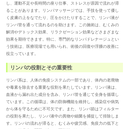
し、運動不足や長時間の座り仕事、ストレスが原因で流れが滞
ることがあります。リンパマッサージでは、手技を使って優し
く皮膚の上をなでたり、圧をかけたりすることで、リンパ液が
リンパ管を通って流れるのを助けます。この施術は、むくみの
解消やデトックス効果、リラクゼーション効果などさまざまな
効果を期待できます。特に、専門的なリンパドレナージュとい
う技術は、医療現場でも用いられ、術後の回復や浮腫の改善に
役立っています。
リンパの役割とその重要性
リンパ系は、人体の免疫システムの一部であり、体内の老廃物
や毒素を除去する重要な役割を果たしています。リンパ液は、
血液から漏れ出た成分を含み、リンパ管を通じて全身を循環し
ています。この循環は、体の防御機能を維持し、感染症や病気
から体を守るために不可欠です。また、リンパ節はフィルター
の役割を果たし、リンパ液中の異物や細菌を捕捉して排除しま
す。リンパの流れが滞ると、むくみや疲労感、免疫力の低下と