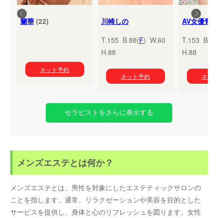
蘭華
(22)
川崎しの
T.155 B.88(
F
) W.60
T.153 B.95
H.88
H.88
ネット予約
ネット予約
ネッ
セラピストをさらに表示する
メンズエステとは何か？
メンズエステとは、男性を対象にしたエステティックサロンの
ことを指します。通常、リラクゼーションや美容を目的とした
サービスを提供し、身体と心のリフレッシュを図ります。女性