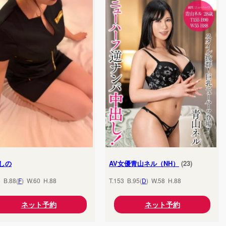
しの
AV女優青山ネル（NH）
(23)
5 B.88(
F
) W.60 H.88
T.153 B.95(
D
) W.58 H.88
ネット予約
ネット予約