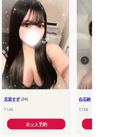
天宮すず
(24)
白石鈴
(25)
T.145
T.158
ネット予約
ネット予約