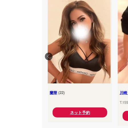
蘭華
(22)
川崎
T.15
ネット予約