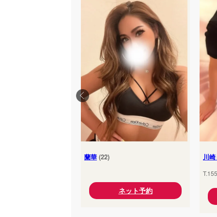
蘭華
(22)
川崎
T.15
ネット予約