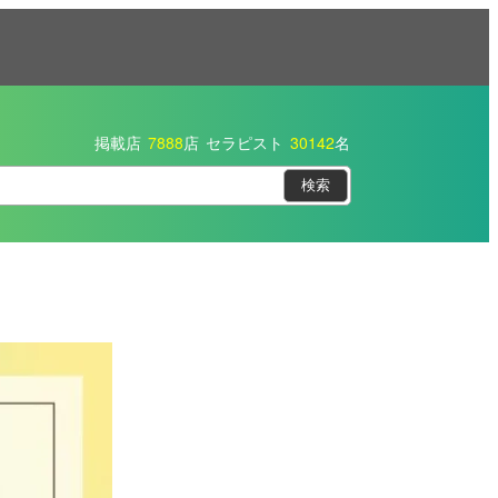
掲載店
7888
店
セラピスト
30142
名