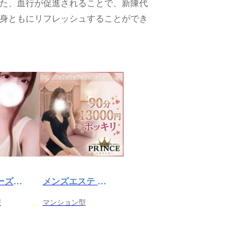
た、血行が促進されることで、新陳代
身ともにリフレッシュすることができ
Cozy（コーズィー）高田馬場店
メンズエステ PRINCE（プリンス）
型
マンション型