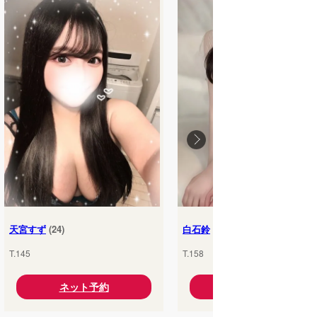
天宮すず
(24)
白石鈴
(25)
T.145
T.158
ネット予約
ネット予約