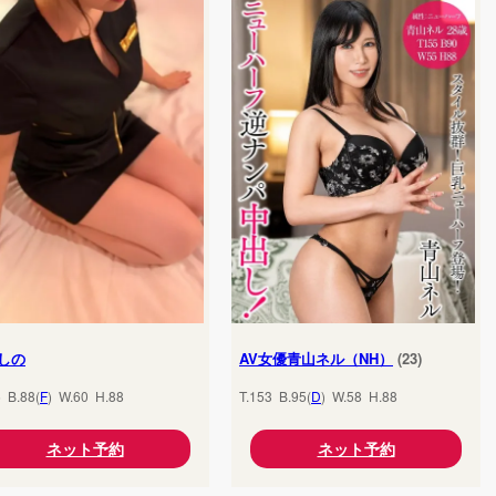
しの
AV女優青山ネル（NH）
(23)
5 B.88(
F
) W.60 H.88
T.153 B.95(
D
) W.58 H.88
ネット予約
ネット予約