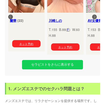
蘭華
(22)
川崎しの
T.155 B.88(
F
) W.60
T.153 B.95
H.88
H.88
ネット予約
ネット予約
ネッ
セラピストをさらに表示する
1. メンズエステでのセクハラ問題とは？
メンズエステでは、リラクゼーションを提供する場所です。し