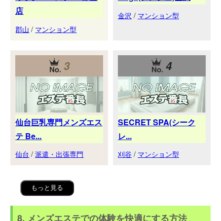
店
金沢
/
マンション型
郡山
/
マンション型
3
4
仙台巨乳専門メンズエス
SECRET SPA(シーク
テ Be...
レ...
仙台
/
派遣・出張専門
刈谷
/
マンション型
もっと見る
8. メンズエステでの体験を快適にする方法