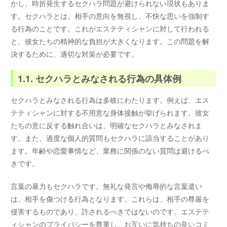
かし、時折発生するセクハラ問題が避けられない現状もありま
す。セクハラとは、相手の意向を無視し、不快な思いを強制す
る行為のことです。これがエステティシャンに対して行われる
と、彼女たちの精神的な負担が大きくなります。この問題を解
決するために、適切な対策が必要です。
1.1. セクハラとみなされる行為の具体例
セクハラとみなされる行為は多岐にわたります。例えば、エス
テティシャンに対する不用意な身体接触が挙げられます。彼女
たちの意に反する触れ合いは、明確なセクハラとみなされま
す。また、過度な個人的質問もセクハラに該当することがあり
ます。年齢や恋愛事情など、業務に関係のない質問は避けるべ
きです。
言葉の暴力もセクハラです。無礼な発言や侮辱的な言葉遣い
は、相手を傷つける行為となります。これらは、相手の尊厳を
侵害するものであり、許されるべきではないのです。エステテ
ィシャンのプライバシーを尊重し、お互いに気持ちの良いコミ