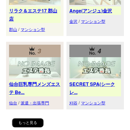
リラク＆エステ17 郡山
Ange(アンジュ)金沢
店
金沢
/
マンション型
郡山
/
マンション型
3
4
仙台巨乳専門メンズエス
SECRET SPA(シーク
テ Be...
レ...
仙台
/
派遣・出張専門
刈谷
/
マンション型
もっと見る