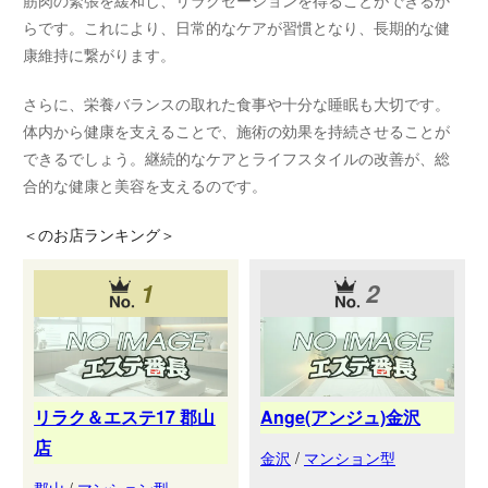
筋肉の緊張を緩和し、リラクゼーションを得ることができるか
らです。これにより、日常的なケアが習慣となり、長期的な健
康維持に繋がります。
さらに、栄養バランスの取れた食事や十分な睡眠も大切です。
体内から健康を支えることで、施術の効果を持続させることが
できるでしょう。継続的なケアとライフスタイルの改善が、総
合的な健康と美容を支えるのです。
＜
のお店ランキング＞
1
2
リラク＆エステ17 郡山
Ange(アンジュ)金沢
店
金沢
/
マンション型
郡山
/
マンション型