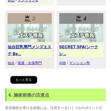
3
4
仙台巨乳専門メンズエス
SECRET SPA(シーク
テ Be...
レ...
仙台
/
派遣・出張専門
刈谷
/
マンション型
もっと見る
6. 施術前後の注意点
美容施術を受ける前後には、注意すべきいくつかのポイントが