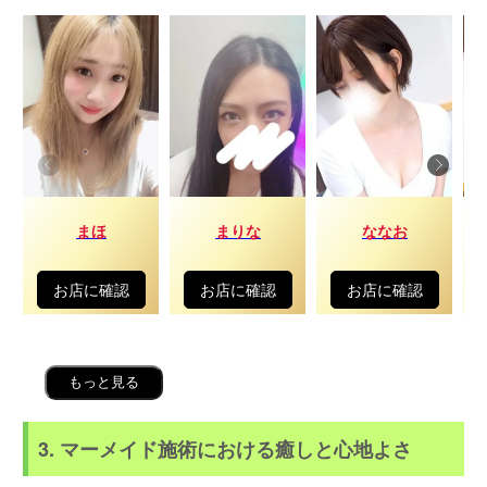
まほ
まりな
ななお
お店に確認
お店に確認
お店に確認
もっと見る
3. マーメイド施術における癒しと心地よさ