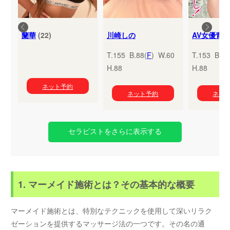
蘭華
(22)
川崎しの
T.155 B.88(
F
) W.60
T.153 B.95
H.88
H.88
ネット予約
ネット予約
ネッ
セラピストをさらに表示する
1. マーメイド施術とは？その基本的な概要
マーメイド施術とは、特別なテクニックを使用して深いリラク
ゼーションを提供するマッサージ法の一つです。その名の通