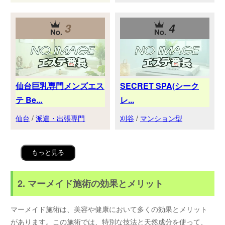
3
4
仙台巨乳専門メンズエス
SECRET SPA(シーク
テ Be...
レ...
仙台
/
派遣・出張専門
刈谷
/
マンション型
もっと見る
2. マーメイド施術の効果とメリット
マーメイド施術は、美容や健康において多くの効果とメリット
があります。この施術では、特別な技法と天然成分を使って、