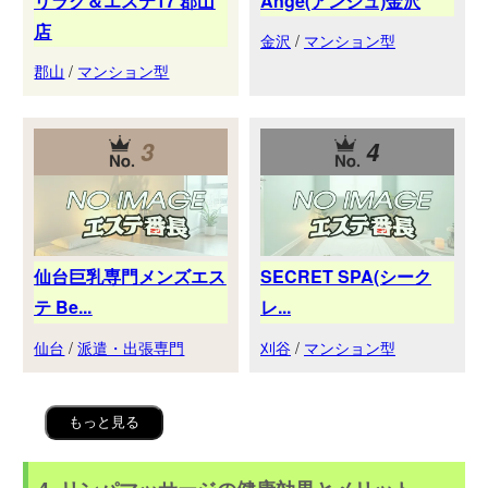
リラク＆エステ17 郡山
Ange(アンジュ)金沢
店
金沢
/
マンション型
郡山
/
マンション型
3
4
仙台巨乳専門メンズエス
SECRET SPA(シーク
テ Be...
レ...
仙台
/
派遣・出張専門
刈谷
/
マンション型
もっと見る