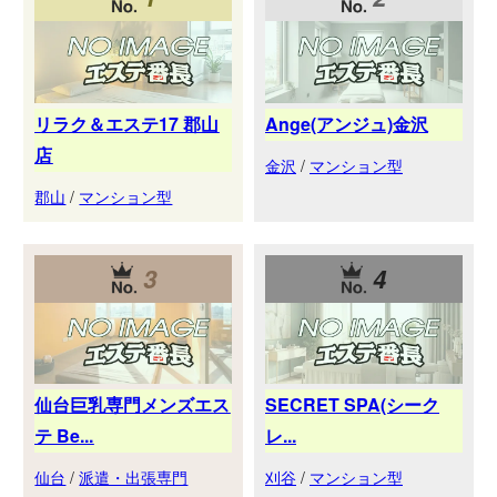
リラク＆エステ17 郡山
Ange(アンジュ)金沢
店
金沢
/
マンション型
郡山
/
マンション型
3
4
仙台巨乳専門メンズエス
SECRET SPA(シーク
テ Be...
レ...
仙台
/
派遣・出張専門
刈谷
/
マンション型