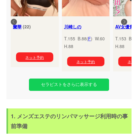
蘭華
(22)
川崎しの
T.155 B.88(
F
) W.60
T.153 B.95
H.88
H.88
ネット予約
ネット予約
ネッ
セラピストをさらに表示する
1. メンズエステのリンパマッサージ利用時の事
前準備