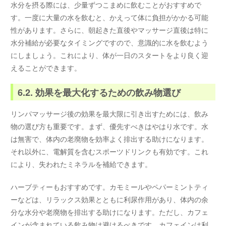
水分を摂る際には、少量ずつこまめに飲むことがおすすめで
す。一度に大量の水を飲むと、かえって体に負担がかかる可能
性があります。さらに、朝起きた直後やマッサージ直後は特に
水分補給が必要なタイミングですので、意識的に水を飲むよう
にしましょう。これにより、体が一日のスタートをより良く迎
えることができます。
6.2. 効果を最大化するための飲み物選び
リンパマッサージ後の効果を最大限に引き出すためには、飲み
物の選び方も重要です。まず、優先すべきはやはり水です。水
は無害で、体内の老廃物を効率よく排出する助けになります。
それ以外に、電解質を含むスポーツドリンクも有効です。これ
により、失われたミネラルを補給できます。
ハーブティーもおすすめです。カモミールやペパーミントティ
ーなどは、リラックス効果とともに利尿作用があり、体内の余
分な水分や老廃物を排出する助けになります。ただし、カフェ
インが含まれている飲み物は避けるべきです。カフェインは利