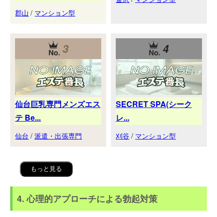
郡山
/
マンション型
3
4
仙台巨乳専門メンズエス
SECRET SPA(シーク
テ Be...
レ...
仙台
/
派遣・出張専門
刈谷
/
マンション型
もっと見る
4. 心理的アプローチによる勃起対策