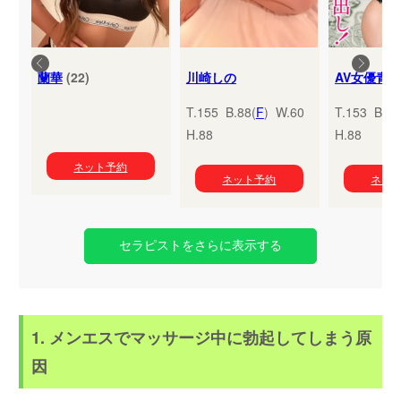
蘭華
(22)
川崎しの
T.155 B.88(
F
) W.60
T.153 B.95
H.88
H.88
ネット予約
ネット予約
ネッ
セラピストをさらに表示する
1. メンエスでマッサージ中に勃起してしまう原
因