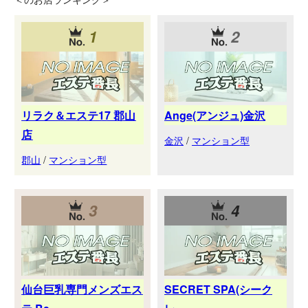
1
2
リラク＆エステ17 郡山
Ange(アンジュ)金沢
店
金沢
/
マンション型
郡山
/
マンション型
3
4
仙台巨乳専門メンズエス
SECRET SPA(シーク