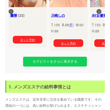
蘭華
(22)
川崎しの
T.155 B.88(
F
) W.60
T.153 B.95
H.88
H.88
ネット予約
ネット予約
ネッ
セラピストをさらに表示する
1. メンズエステの給料事情とは
メンズエステは、近年非常に注目を集めている職業です。その
理由の一つには、高い給料が挙げられます。エステティシャン