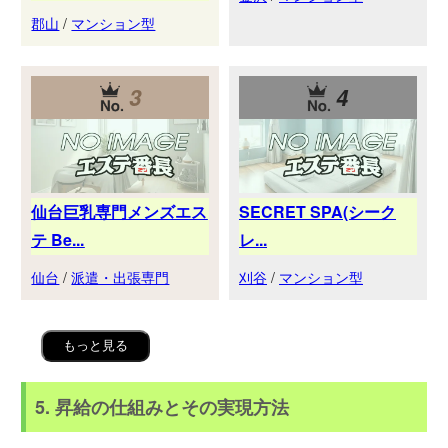
郡山
/
マンション型
3
4
仙台巨乳専門メンズエス
SECRET SPA(シーク
テ Be...
レ...
仙台
/
派遣・出張専門
刈谷
/
マンション型
もっと見る
5. 昇給の仕組みとその実現方法