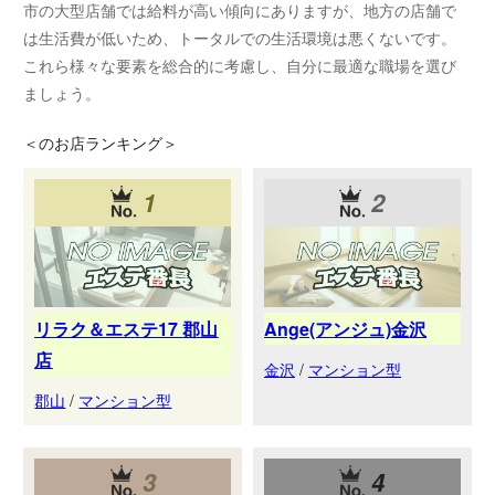
市の大型店舗では給料が高い傾向にありますが、地方の店舗で
は生活費が低いため、トータルでの生活環境は悪くないです。
これら様々な要素を総合的に考慮し、自分に最適な職場を選び
ましょう。
＜
のお店ランキング＞
1
2
リラク＆エステ17 郡山
Ange(アンジュ)金沢
店
金沢
/
マンション型
郡山
/
マンション型
3
4