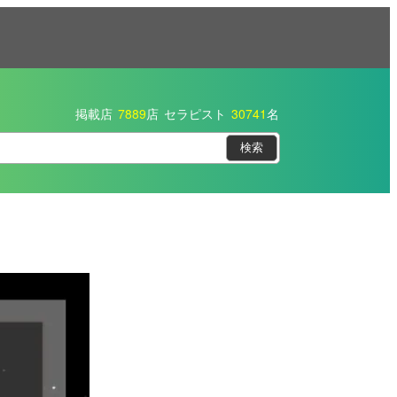
掲載店
7889
店
セラピスト
30741
名