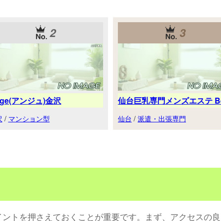
2
3
nge(アンジュ)金沢
仙台巨乳専門メンズエステ Be.
沢
/
マンション型
仙台
/
派遣・出張専門
イントを押さえておくことが重要です。まず、アクセスの良