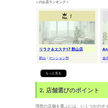
＜
のお店ランキング＞
1
リラク＆エステ17 郡山店
A
郡山
/
マンション型
金
もっと見る
2. 店舗選びのポイント
理想の店舗を選ぶには、いくつかのポ