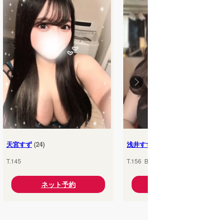
天宮すず
(24)
浅井すず
(24)
T.145
T.156 B.85(
D
) W.56 H.86
ネット予約
ネット予約