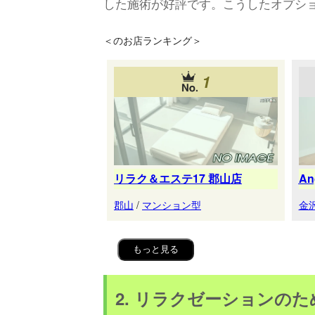
した施術が好評です。こうしたオプシ
＜
のお店ランキング＞
1
リラク＆エステ17 郡山店
A
郡山
/
マンション型
金
もっと見る
2. リラクゼーションの