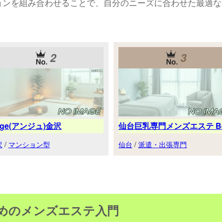
ョンを組み合わせることで、自分のニーズに合わせた最適な
2
3
nge(アンジュ)金沢
仙台巨乳専門メンズエステ Be.
沢
/
マンション型
仙台
/
派遣・出張専門
ためのメンズエステ入門