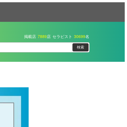
掲載店
7889
店
セラピスト
30699
名