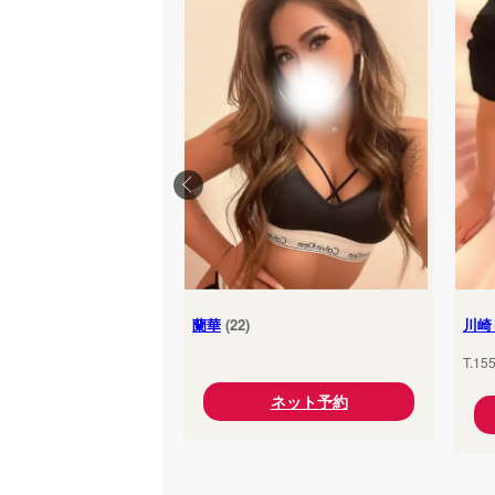
蘭華
(22)
川崎
T.15
ネット予約