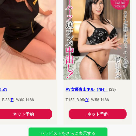
しの
AV女優青山ネル（NH）
(23)
5 B.88(
F
) W.60 H.88
T.153 B.95(
D
) W.58 H.88
ネット予約
ネット予約
セラピストをさらに表示する