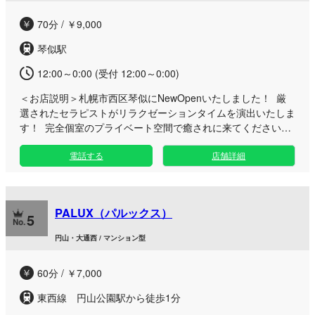
一緒させて いただけたらと思います。 お気軽に、お問い合わ
70分 / ￥9,000
せお待ちしています。
琴似駅
12:00～0:00 (受付 12:00～0:00)
＜お店説明＞
札幌市西区琴似にNewOpenいたしました！ 厳
選されたセラピストがリラクゼーションタイムを演出いたしま
す！ 完全個室のプライベート空間で癒されに来てください☆
皆様にお会い出来る事を楽しみにしております♪ ※当店は健全
電話する
店舗詳細
なリラクゼーションを提供するメンズエステです！ 性的サー
ビスを目的としたお問い合わせはお控えください⭐︎
PALUX（パルックス）
5
円山・大通西 / マンション型
60分 / ￥7,000
東西線 円山公園駅から徒歩1分