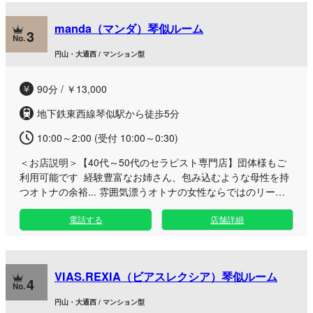
manda（マンダ）琴似ルーム
3
円山・大通西 / マンション型
90分 / ￥13,000
地下鉄東西線琴似駅から徒歩5分
10:00～2:00 (受付 10:00～0:30)
＜お店説明＞
【40代～50代のセラピスト専門店】団体様もご
利用可能です 経験豊富なお姉さん、包み込むような母性を持
つオトナの余裕... 雰囲気漂うオトナの女性ならではのリード
とテクニックに酔いしれる『manda』 オイルリンパマッサー
電話する
店舗詳細
ジにて セラピストによる癒しを 感じていただけたらと思いま
す。 オイルリンパマッサージは、むくみ改善、 血行促進によ
る基礎代謝・免疫力アップ、 疲労回復などの効果が期待でき
ます。 老廃物の排出を促し、身体のだるさ、コリ、 疲れを軽
VIAS.REXIA（ビアスレクシア）琴似ルーム
減できるよう努めます。 日々の疲れを癒し、気分と活力をあ
4
げる お手伝いができたら幸いです。 ・・・
円山・大通西 / マンション型
‥‥…………………………‥‥・・・ 何気ないひとときを御