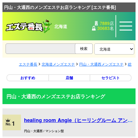
円山・大通西のメンズエステお店ランキング [エステ番長]
7889
店
北海道
30683
名
エステ番長
北海道メンズエステ
円山・大通西メンズエステ
総合
おすすめ
店舗
セラピスト
円山・大通西のメンズエステお店ランキング
healing room Angie（ヒーリングルーム アンジ
1
ー）
円山・大通西 / マンション型