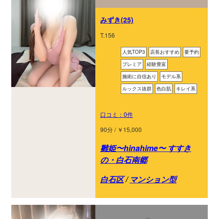
みずき(25)
T.156
人気TOP3
店長おすすめ
要予約
プレミア
経験豊富
施術に自信あり
モデル系
ルックス抜群
色白肌
キレイ系
口コミ：0件
90分 / ￥15,000
雛姫〜hinahime〜 すすき
の・白石南郷
白石区
/
マンション型