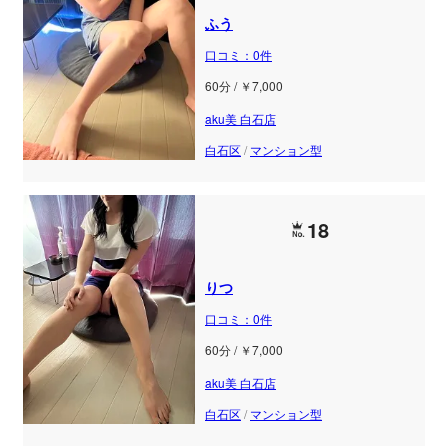
ふう
口コミ：0件
60分 / ￥7,000
aku美 白石店
白石区
/
マンション型
18
りつ
口コミ：0件
60分 / ￥7,000
aku美 白石店
白石区
/
マンション型