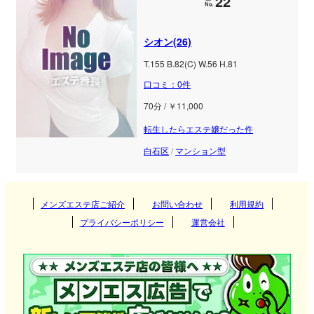
22
シオン(26)
T.155 B.82(C) W.56 H.81
口コミ：0件
70分 / ￥11,000
転生したらエステ嬢だった件
白石区
/
マンション型
メンズエステ店ご紹介
お問い合わせ
利用規約
プライバシーポリシー
運営会社