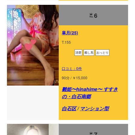
6
皐月(25)
T.155
清楚
癒し系
おっとり
口コミ：0件
90分 / ￥15,000
雛姫〜hinahime〜 すすき
の・白石南郷
白石区
/
マンション型
7