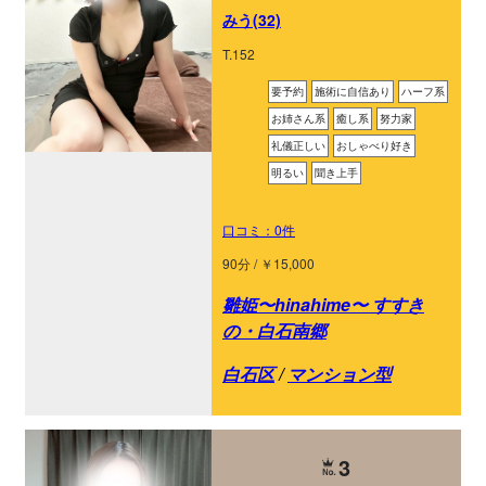
みう(32)
T.152
要予約
施術に自信あり
ハーフ系
お姉さん系
癒し系
努力家
礼儀正しい
おしゃべり好き
明るい
聞き上手
口コミ：0件
90分 / ￥15,000
雛姫〜hinahime〜 すすき
の・白石南郷
白石区
/
マンション型
3