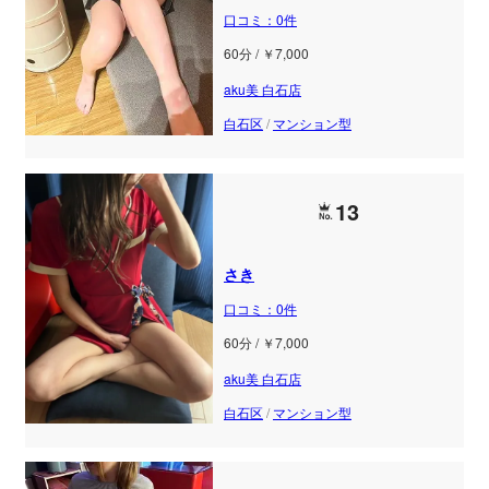
口コミ：0件
60分 / ￥7,000
aku美 白石店
白石区
/
マンション型
13
さき
口コミ：0件
60分 / ￥7,000
aku美 白石店
白石区
/
マンション型