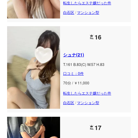
転生したらエステ嬢だった件
白石区
/
マンション型
16
シュナ(21)
T.161 B.83(C) W.57 H.83
口コミ：0件
70分 / ￥11,000
転生したらエステ嬢だった件
白石区
/
マンション型
17