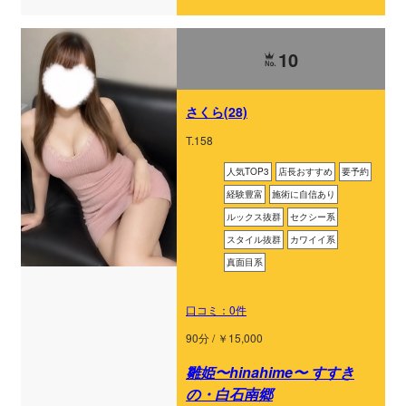
10
さくら(28)
T.158
人気TOP3
店長おすすめ
要予約
経験豊富
施術に自信あり
ルックス抜群
セクシー系
スタイル抜群
カワイイ系
真面目系
口コミ：0件
90分 / ￥15,000
雛姫〜hinahime〜 すすき
の・白石南郷