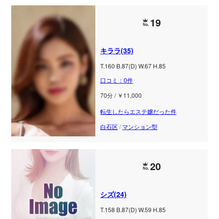
19
キララ(35)
T.160 B.87(D) W.67 H.85
口コミ：0件
70分 / ￥11,000
転生したらエステ嬢だった件
白石区
/
マンション型
20
シズ(24)
T.158 B.87(D) W.59 H.85