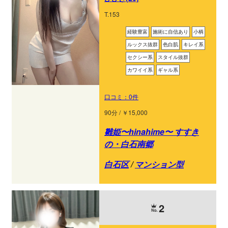
T.153
経験豊富
施術に自信あり
小柄
ルックス抜群
色白肌
キレイ系
セクシー系
スタイル抜群
カワイイ系
ギャル系
口コミ：0件
90分 / ￥15,000
雛姫〜hinahime〜 すすき
の・白石南郷
白石区
/
マンション型
2