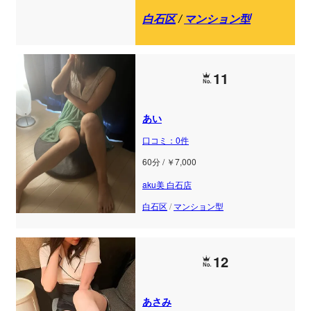
白石区
/
マンション型
11
あい
口コミ：0件
60分 / ￥7,000
aku美 白石店
白石区
/
マンション型
12
あさみ