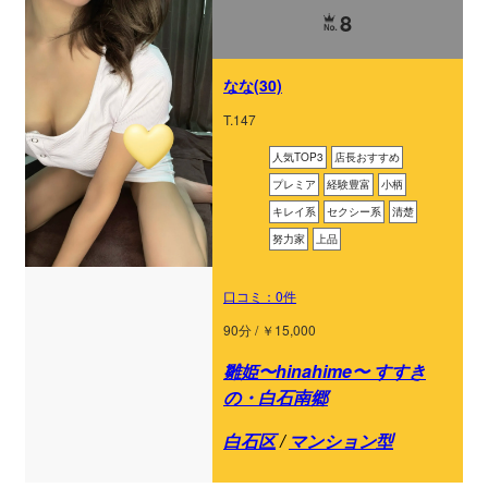
8
なな(30)
T.147
人気TOP3
店長おすすめ
プレミア
経験豊富
小柄
キレイ系
セクシー系
清楚
努力家
上品
口コミ：0件
90分 / ￥15,000
雛姫〜hinahime〜 すすき
の・白石南郷
白石区
/
マンション型