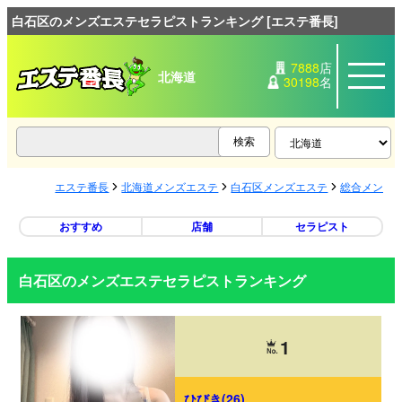
白石区のメンズエステセラピストランキング [エステ番長]
7888
店
北海道
30198
名
エステ番長
北海道メンズエステ
白石区メンズエステ
総合メンズ
おすすめ
店舗
セラピスト
白石区のメンズエステセラピストランキング
1
ひびき(26)