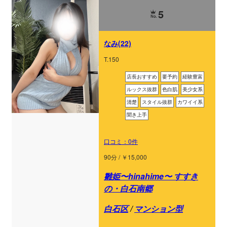
5
なみ(22)
T.150
店長おすすめ
要予約
経験豊富
ルックス抜群
色白肌
美少女系
清楚
スタイル抜群
カワイイ系
聞き上手
口コミ：0件
90分 / ￥15,000
雛姫〜hinahime〜 すすき
の・白石南郷
白石区
/
マンション型