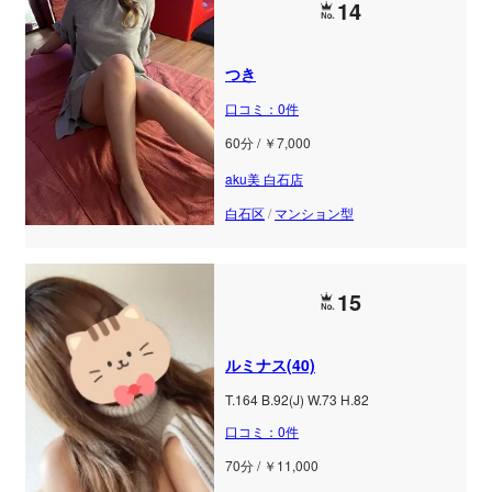
14
つき
口コミ：0件
60分 / ￥7,000
aku美 白石店
白石区
/
マンション型
15
ルミナス(40)
T.164 B.92(J) W.73 H.82
口コミ：0件
70分 / ￥11,000