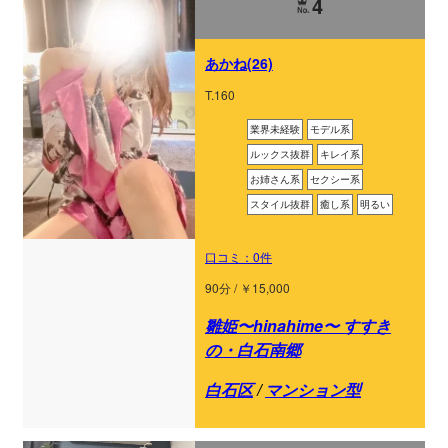
4
あかね(26)
T.160
業界未経験
モデル系
ルックス抜群
キレイ系
お姉さん系
セクシー系
スタイル抜群
癒し系
明るい
口コミ：0件
90分 / ￥15,000
雛姫〜hinahime〜 すすき
の・白石南郷
白石区
/
マンション型