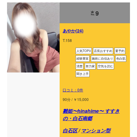
9
あやか(24)
T.158
人気TOP3
店長おすすめ
要予約
経験豊富
施術に自信あり
色白肌
清楚
努力家
空気を読む
聞き上手
口コミ：0件
90分 / ￥15,000
雛姫〜hinahime〜 すすき
の・白石南郷
白石区
/
マンション型