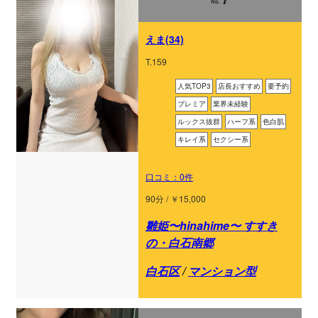
えま(34)
T.159
人気TOP3
店長おすすめ
要予約
プレミア
業界未経験
ルックス抜群
ハーフ系
色白肌
キレイ系
セクシー系
口コミ：0件
90分 / ￥15,000
雛姫〜hinahime〜 すすき
の・白石南郷
白石区
/
マンション型