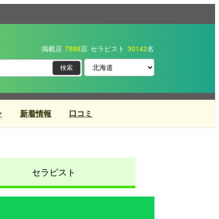
掲載店
7888
店
セラピスト
30142
名
ン
新着情報
口コミ
セラピスト