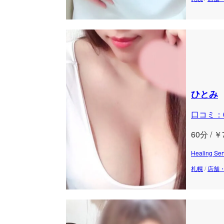
ひとみ
口コミ：
60分 / ￥
Healing
札幌
/
店舗