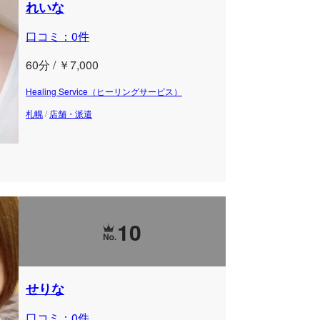
れいな
口コミ：0件
60分 / ￥7,000
Healing Service（ヒーリングサービス）
札幌
/
店舗・派遣
10
せりな
口コミ：0件