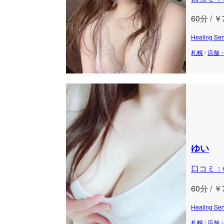
60分 / ￥
Healing
札幌
/
店舗
ゆい
口コミ：
60分 / ￥
Healing
札幌
/
店舗