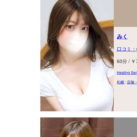
みく
口コミ：
60分 / ￥
Healing
札幌
/
店舗