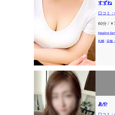
すずね
口コミ：
60分 / ￥
Healing
札幌
/
店舗
あや
口コミ：