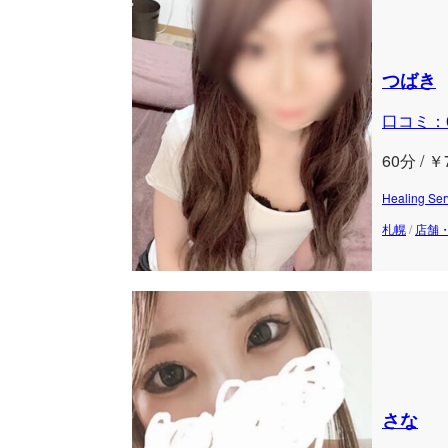
つばき
口コミ：
60分 / ￥
Healing
札幌
/
店舗
さな