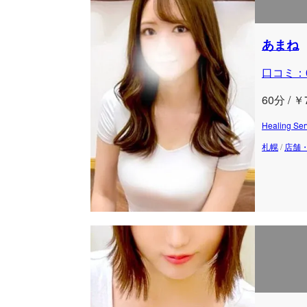
あまね
口コミ：
60分 / ￥
Healing
札幌
/
店舗