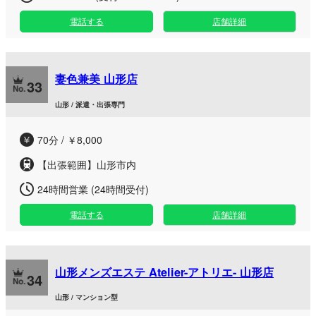
電話する
店舗詳細
妻色兼美 山形店
33
山形 / 派遣・出張専門
70分 / ￥8,000
【出張範囲】山形市内
24時間営業 (24時間受付)
電話する
店舗詳細
山形メンズエステ Atelier-アトリエ- 山形店
34
山形 / マンション型