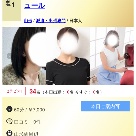
1
ュール
山形
/
派遣・出張専門
/ 日本人
34
セラピスト
名（本日出勤：
0
名
今すぐ：
0
名）
本日ご案内可
60分 / ￥7,000
口コミ：0件
山形駅周辺