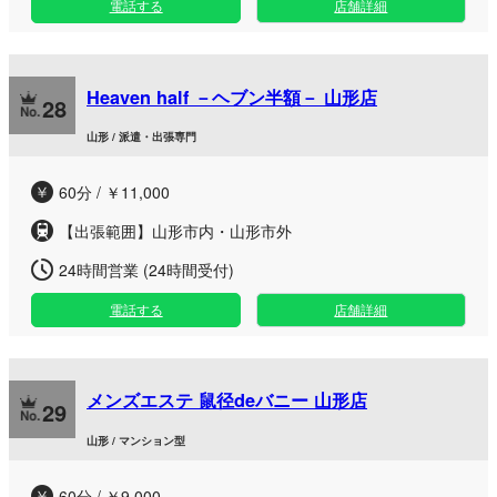
電話する
店舗詳細
Heaven half －ヘブン半額－ 山形店
28
山形 / 派遣・出張専門
60分 / ￥11,000
【出張範囲】山形市内・山形市外
24時間営業 (24時間受付)
電話する
店舗詳細
メンズエステ 鼠径deバニー 山形店
29
山形 / マンション型
60分 / ￥9,000