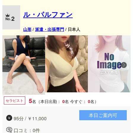
ル・パルファン
2
山形
/
派遣・出張専門
/ 日本人
5
セラピスト
名（本日出勤：
0
名
今すぐ：
0
名）
本日ご案内可
95分 / ￥11,000
口コミ：0件