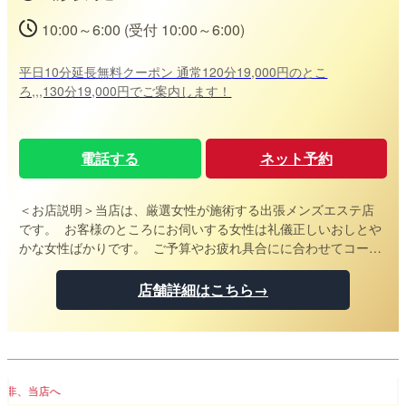
10:00～6:00 (受付 10:00～6:00)
平日10分延長無料クーポン 通常120分19,000円のとこ
ろ,,,130分19,000円でご案内します！
電話する
ネット予約
＜お店説明＞
当店は、厳選女性が施術する出張メンズエステ店
です。 お客様のところにお伺いする女性は礼儀正しいおしとや
かな女性ばかりです。 ご予算やお疲れ具合にに合わせてコース
をご選択ください。 ご利用をお待ちしております。
店舗詳細はこちら→
山形でメ