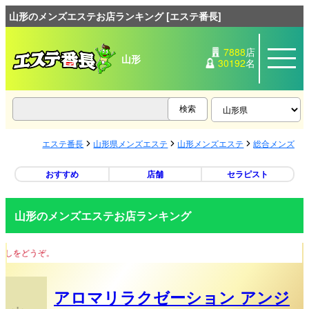
山形のメンズエステお店ランキング [エステ番長]
7888
店
山形
30192
名
エステ番長
山形県メンズエステ
山形メンズエステ
総合メンズエ
おすすめ
店舗
セラピスト
山形のメンズエステお店ランキング
完全派
アロマリラクゼーション アンジ