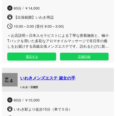
店舗でのご利用はもちろん、いわき市内および近郊エリアへ
60分 / ￥14,000
の出張サービスも承っております。お仕事の合間のリフレッシ
ュや休日の特別な癒やしに、これまでにない至高のメンエス体
【出張範囲】いわき周辺
験をぜひご体感ください。
10:00～3:00 (受付 9:00～3:00)
＜お店説明＞
日本人セラピストによる丁寧な密着施術と、極小
Tバックを用いた多彩なアロマオイルマッサージで非日常の癒
しをお届けする高級出張メンズエステです。訪れるたびに新し
い高揚感と特別な時間をご堪能ください。 ご指定の場所へお
電話する
店舗詳細
伺いする派遣・出張専門店として、忙しい日常から離れたあな
ただけのプライベート空間へ至高のひとときをデリバリーいた
します。 当店の一番の魅力は、店名である「万華鏡」さなが
らに、セラピストごとに異なる世界観や多彩な魅力に出会える
いわきメンズエステ 淑女の手
点です。その日の気分や瞬間の空気感に寄り添い、優しい会話
4
ともみほぐしやリンパドレナージュを組み合わせた丁寧なおも
いわき / 店舗型
てなしで、心も身体も深く満たしていきます。 パウダーやホ
ットジェル、ホイップなど、その日の五感を刺激するこだわり
60分 / ￥10,000
のオプションメニューも豊富にご用意。初めてのご利用でも、
安心して身を委ねられる極上のリラクゼーションをお約束いた
いわき駅より徒歩15分（車で５分）
します。何度も覗いてみたくなる幻想的で特別な夜を、どうぞ