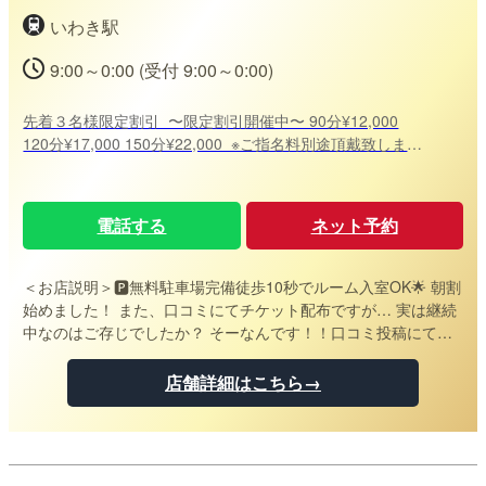
いわき駅
9:00～0:00 (受付 9:00～0:00)
先着３名様限定割引 〜限定割引開催中〜 90分¥12,000
120分¥17,000 150分¥22,000 ※ご指名料別途頂戴致します
※ ご予約時間の変更は出来ません
電話する
ネット予約
＜お店説明＞
🅿無料駐車場完備徒歩10秒でルーム入室OK🌟 朝割
始めました！ また、口コミにてチケット配布ですが… 実は継続
中なのはご存じでしたか？ そーなんです！！口コミ投稿にて割
引券ゲット は実は開催月から継続しているんです！！ 是非お客
様のお声を今一度お聞かせ下さいね☆彡 🥺只今セラピスト急募
店舗詳細はこちら→
しています❕完全日払い歩合率最大70％❓ 💖お気軽にお問合せ下
さい❕ 皆様のご利用心よりお待ちしております！！ Morion－モ
リオンー 080-6151-6113 事前ご予約にて各セラピストへDMご
予約にて アナタだけの特別な時間を是非確保しませんか？ ま