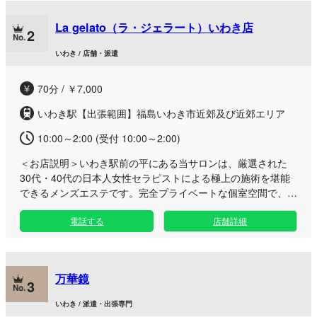
た、お店への事前ご予約も大歓迎です！！ ご不明点等ございま
したらお気軽に まずは、お問い合わせくださいね☆
La gelato（ラ・ジェラート）いわき店
2
いわき / 店舗・派遣
70分 / ￥7,000
いわき駅【出張範囲】福島いわき市近郊及び近郊エリア
10:00～2:00 (受付 10:00～2:00)
＜お店説明＞
いわき駅前の平にある当サロンは、厳選された
30代・40代の日本人女性セラピストによる極上の施術を堪能
できるメンズエステです。完全プライベートな個室空間で、日
常のストレスから解放される贅沢なひとときをお過ごしいただ
電話する
店舗詳細
けます。 メンズエステ愛好家の方々からいただいた貴重なご
意見をもとに、独自のこだわり施術プログラムを構築いたしま
した。技術や美意識はもちろん、細やかな心遣いやマナーを兼
ね備えた最上級のセラピストが、マンツーマンで心を込めてお
万華鏡
もてなしいたします。 施術に使用するオイルにもこだわり、
3
エッセンシャルオイルからキャリアオイルまで100％天然成分
いわき / 派遣・出張専門
の高品質なものや、無香料タイプなどをご用意しております。