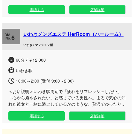
い贅沢な時間と贅沢な癒やしをお届けします。 周囲を気にせ
電話する
店舗詳細
ずリラックスできるワンルーム仕様の隠れ家空間をご用意いた
しました。当店ではお客様に施術を心ゆくまで満喫していただ
くため、ご案内後のコース説明や施術前のシャワータイムをコ
ース時間には含めておりません。お選びいただいたお時間を、
いわきメンズエステ HerRoom（ハールーム）
最初から最後までたっぷりと極上のリラクゼーションに充てて
6
いただけます。 さらに、事前にコースを決めなくても、お部
いわき / マンション型
屋で実際にセラピストと対面してからご希望の内容や時間を決
定できる柔軟なシステムを導入しております。 当店自慢のメ
60分 / ￥12,000
インメニューは、魅惑的な衣装に身を包んだセラピストが温か
いホットオイルを贅沢に使用して行う、特別感あふれるスペシ
いわき駅
ャルトリートメントです。うつ伏せ・仰向けそれぞれで複数種
類の手技を駆使する緻密な鼠径部リンパケアをはじめ、濃厚で
10:00～2:00 (受付 9:00～2:00)
幸福感に満ちたアプローチでお客様の日々の疲れを芯から解き
＜お店説明＞
いわき駅周辺で「疲れをリフレッシュしたい」
ほぐします。
「心から癒やされたい」と感じている男性へ。まるで気心の知
れた彼女と一緒に過ごしているかのような、贅沢でゆったりと
した安らぎのひとときを提供する日本人メンズエステ店です。
電話する
店舗詳細
日常の喧騒やストレスから解放され、ホッと心がほどけるよ
うなアットホームで温かみのあるおもてなしを大切にしていま
す。お身体のケアはもちろんのこと、セラピストとの楽しい会