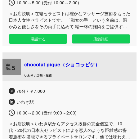
心ゆくまでお楽しみください。
10:30～5:00 (受付 10:00～2:00)
＜お店説明＞
在籍セラピストは確かなマッサージ技術をもった
日本人女性セラピストです。 「淑女の手」という名前は、温
かみと優しさをその両手に込めて 精一杯の施術をご提供する
ことで、【身体が軽くなった】【心身ともに癒された】 とい
電話する
店舗詳細
うような状態を実現したいという思いを込めています。 ぜひ
当店のハイクオリティな施術をご体感いただければ幸いです。
淑女の手
chocolat pique（ショコラピケ）
5
いわき / 店舗・派遣
70分 / ￥7,000
いわき駅
10:00～2:00 (受付 9:00～2:00)
＜お店説明＞
いわき駅からアクセス抜群の完全個室で、10
代・20代の日本人セラピストによる恋人のような距離感の密
着施術を堪能できるプライベートサロンです。他では味わえな