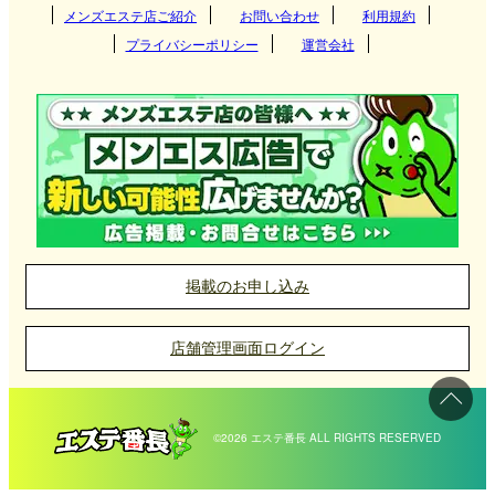
話や何気ないコミュニケーションを通じて、心まで満たされる
メンズエステ店ご紹介
お問い合わせ
利用規約
特別なプライベート空間をお楽しみください。きめ細やかな施
プライバシーポリシー
運営会社
術と居心地の良い空間で、日々の活力をチャージするお手伝い
をいたします。
掲載のお申し込み
店舗管理画面ログイン
©2026 エステ番長 ALL RIGHTS RESERVED