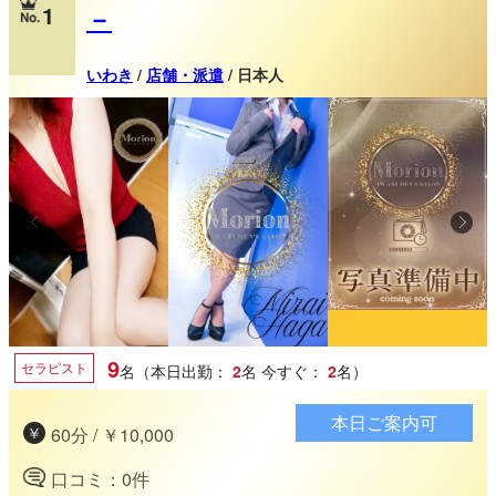
1
－
いわき
/
店舗・派遣
/ 日本人
9
セラピスト
名（本日出勤：
2
名
今すぐ：
2
名）
本日ご案内可
60分 / ￥10,000
口コミ：0件