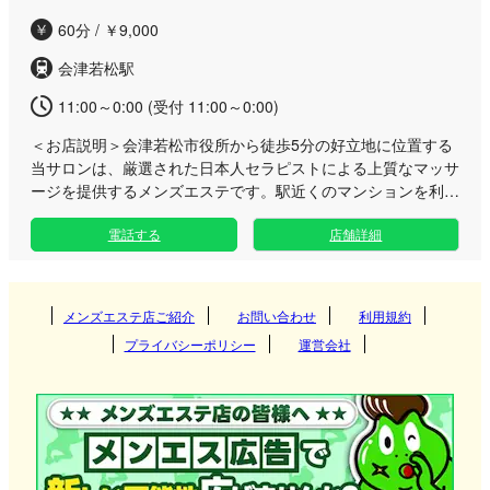
60分 / ￥9,000
会津若松駅
11:00～0:00 (受付 11:00～0:00)
＜お店説明＞
会津若松市役所から徒歩5分の好立地に位置する
当サロンは、厳選された日本人セラピストによる上質なマッサ
ージを提供するメンズエステです。駅近くのマンションを利用
した完全個室で至高の癒やしをお届けします。 郡山や福島、
電話する
店舗詳細
白河などでも広く展開している安心のブランドとして、多くの
お客様にご愛顧いただいております。会津店は市役所近くのア
クセスしやすいエリアにあり、専用の駐車場も完備しているた
め、お仕事帰りやお出かけの際にも気軽にお立ち寄りいただけ
メンズエステ店ご紹介
お問い合わせ
利用規約
る利便性が魅力です。 都会の喧騒から切り離された隠れ家の
プライバシーポリシー
運営会社
ようなプライベート空間で、日常のストレスや疲労を忘れて心
ゆくまでくつろげる時間をご用意いたしました。細やかなおも
てなしと極上のアロマトリートメントで、身体の芯からデトッ
クスされる贅沢なひとときをお楽しみください。