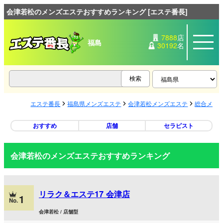
会津若松のメンズエステおすすめランキング [エステ番長]
7888
店
福島
30192
名
エステ番長
福島県メンズエステ
会津若松メンズエステ
総合メン
おすすめ
店舗
セラピスト
会津若松のメンズエステおすすめランキング
リラク＆エステ17 会津店
1
会津若松 / 店舗型