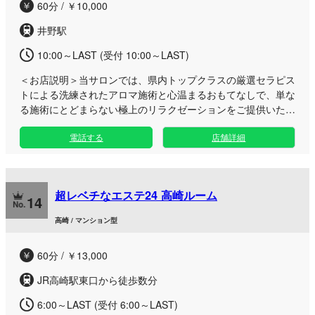
60分 / ￥10,000
井野駅
10:00～LAST (受付 10:00～LAST)
＜お店説明＞
当サロンでは、県内トップクラスの厳選セラピス
トによる洗練されたアロマ施術と心温まるおもてなしで、単な
る施術にとどまらない極上のリラクゼーションをご提供いたし
ます。 日々のお仕事やお出かけの合間に、日頃の疲労やスト
電話する
店舗詳細
レスをリセットしたい方へおすすめです。店内は周りの目を気
にせず過ごせる完全プライベート空間で、初めての方も安心し
て寛げる環境を整えております。洗練された技術と上質なアロ
マ体験でお客さまをお迎えします。お車でお越しになりやすい
超レベチなエステ24 高崎ルーム
駐車場も完備しておりますので、お仕事帰りや休日のリフレッ
14
シュにぜひご利用ください。
高崎 / マンション型
60分 / ￥13,000
JR高崎駅東口から徒歩数分
6:00～LAST (受付 6:00～LAST)