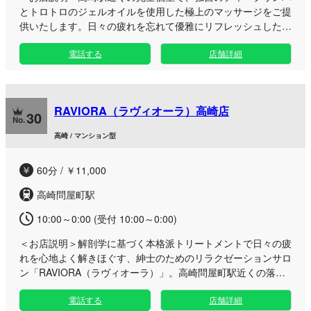
とトロトロのジェルオイルを使用した極上のマッサージをご提
供いたします。日々の疲れを忘れて優雅にリフレッシュしたい
大人男性へ向け、周りの目を気にせず過ごせる洗練されたプラ
電話する
店舗詳細
イベート空間をご用意。 セラピストオリジナルの特別なオプ
ションなど、心身ともに深く満たされる丁寧な施術で溜まった
疲労やストレスをじっくり解きほぐします。お出かけの合間や
お仕事終わりの遅い時間など、ご都合に合わせて至福のひとと
RAVIORA（ラヴィオーラ）高崎店
きをご堪能ください。
30
高崎 / マンション型
60分 / ￥11,000
高崎問屋町駅
10:00～0:00 (受付 10:00～0:00)
＜お店説明＞
解剖学に基づく本格派トリートメントで日々の疲
れを心地よく解きほぐす、紳士のためのリラクゼーションサロ
ン「RAVIORA（ラヴィオーラ）」。高崎問屋町駅近くの落ち
着いた個室空間で、非日常の癒やしをご堪能いただけます。
電話する
店舗詳細
お仕事帰りや休日にお疲れをリフレッシュしたい男性へ向け