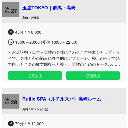
玉屋TOKYO｜群馬：高崎
27
高崎 / 店舗型
45分 / ￥8,800
10:00～23:00 (受付 10:00～22:00)
＜お店説明＞
日本人男性の身体に合わせた本格派ジャップカサ
イで、身体と心の悩みに多角的にアプローチ。極上のケアで活
力向上と全身の疲労回復へと導く、男性のためのトータルボデ
ィケアサロンです。 多忙な日々で疲れや不調を感じているビ
電話する
店舗詳細
ジネスマンや大人の方へ、身体も心もほどける優雅なお手入れ
をご提供いたします。当サロンでは、指や肘まで全身を駆使し
た丁寧なトータルケアを展開。全身の筋肉疲労や老廃物、むく
みへアプローチしつつ、男性の生命力の源に働きかける独自の
Rutile SPA（ルチルスパ）高崎ルーム
施術で健康的な身体造りを力強く支えます。 落ち着いて過ご
28
せる快適なサロン空間をご用意しており、お仕事帰りや休日の
高崎 / マンション型
お出かけの合間など、リフレッシュしたいタイミングで気軽に
ご利用いただけます。高崎エリアで本物の技術をお探しの方
70分 / ￥12,000
は、ぜひ心身が解き放たれる至福のひとときをご体感くださ