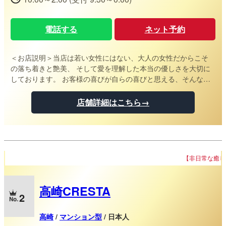
電話する
ネット予約
＜お店説明＞
当店は若い女性にはない、大人の女性だからこそ
の落ち着きと艶美、 そして愛を理解した本当の優しさを大切に
しております。 お客様の喜びが自らの喜びと思える、そんな素
敵なミセス達が揃っています。 丁寧な対応・愛情を感じられる
アロママッサージ、細部までおもてなしする心遣い、 マダムの
店舗詳細はこちら→
みが醸し出す究極の癒しに貴方もゆっくりと浸ってくださいま
せ。 選び抜かれた大人の女性による質の高い施術をご堪能いた
だけます。 完全個室のワンルームでおもてなしの行き届いたマ
ダムが、 貴方様との出逢いをお待ちしております。 扉を開けれ
ば素敵なマダムと二人っきり… 日常のストレスから解放される
【非日常な癒しのひと時】をお楽しみ
至福のひと時を是非。 ルームは水戸駅北口・南口の駅ちか！宇
都宮市西原町！勝田駅東口！高崎駅西口！新前橋東口！伊勢崎
駅南口となります。
高崎CRESTA
2
高崎
/
マンション型
/ 日本人