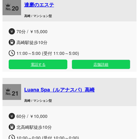
達磨のエステ
自身の都合に合わせてご利用いただけます。 高崎エリアを中
20
心に柔軟に対応しており、一生懸命で心地よい施術と温かなア
高崎 / マンション型
プローチで、日頃の疲れをじっくりと解きほぐします。日常を
忘れる上質なリフレッシュタイムをぜひご体感ください。
70分 / ￥15,000
高崎駅徒歩10分
11:00～5:00 (受付 11:00～5:00)
電話する
店舗詳細
Luana Spa（ルアナスパ）高崎
21
高崎 / マンション型
60分 / ￥10,000
北高崎駅徒歩10分
10:00～0:00 (受付 10:00～0:00)