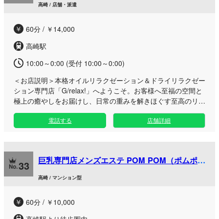
高崎 / 店舗・派遣
60分 / ￥14,000
高崎駅
10:00～0:00 (受付 10:00～0:00)
＜お店説明＞
本格オイルリラクゼーション＆ドライリラクゼー
ション専門店「G/relax!」へようこそ。お客様へ至福の空間と
極上の癒やしをお届けし、日常の重みを解きほぐす至高のリラ
クゼーションをご提供いたします。 高崎ルームはビル型戸建
電話する
店舗詳細
てタイプのプライベート空間となっており、専用駐車場や完全
個室、シャワールームを完備。周りを気にせずゆったりとお過
ごしいただけます。お仕事終わりで疲れた方や、日頃のストレ
スをリフレッシュしたい方に最適です。丁寧なオイル＆ドライ
巨乳専門店メンズエステ POM POM（ポムポ
施術で身体の疲れをしっかりほぐした後は、シャワーでさっぱ
33
ム）
りとお帰りいただけます。お仕事帰りやお出かけの合間など、
高崎 / マンション型
至福の癒やしタイムをお楽しみください。
60分 / ￥10,000