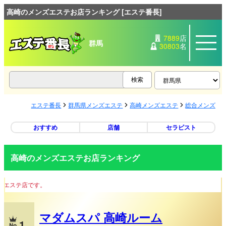
高崎のメンズエステお店ランキング [エステ番長]
7889
店
群馬
30803
名
エステ番長
群馬県メンズエステ
高崎メンズエステ
総合メンズエ
おすすめ
店舗
セラピスト
高崎のメンズエステお店ランキング
「上質な
マダムスパ 高崎ルーム
1