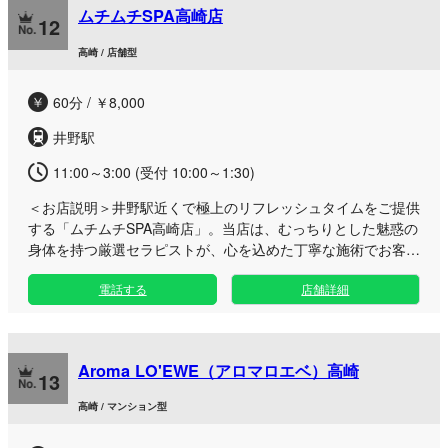
ムチムチSPA高崎店
利用いただけます。高崎ルームならではの落ち着いた空間で、
12
至福のひとときをお過ごしください。
高崎 / 店舗型
60分 / ￥8,000
井野駅
11:00～3:00 (受付 10:00～1:30)
＜お店説明＞
井野駅近くで極上のリフレッシュタイムをご提供
する「ムチムチSPA高崎店」。当店は、むっちりとした魅惑の
身体を持つ厳選セラピストが、心を込めた丁寧な施術でお客様
の疲れをじっくりと揉みほぐすプライベートサロンです。 日
電話する
店舗詳細
常の忙しさを忘れて静かに癒やされたい大人の方や、お仕事帰
りにすっきりリフレッシュしたいビジネスマンの方にぴったり
の温もりある空間をご用意しております。落ち着いた雰囲気の
隠れ家ルームにて、一人ひとりの好みに合わせた心地よいアプ
Aroma LO'EWE（アロマロエベ）高崎
ローチをご堪能いただけます。 高崎エリアのアクセスしやす
13
い立地ですので、お仕事終わりの遅い時間や休日のお出かけの
高崎 / マンション型
合間にも気軽にお立ち寄りいただけます。至福のひとときをぜ
ひご体感ください。