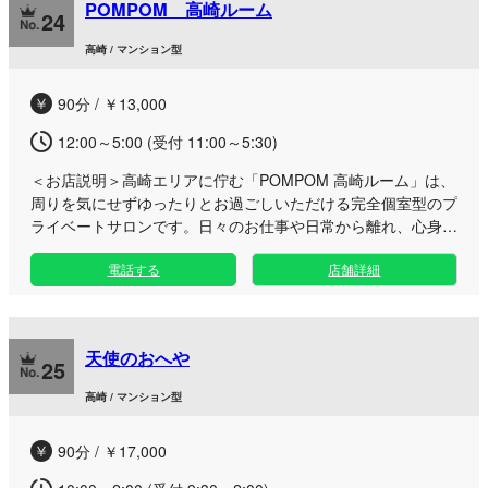
POMPOM 高崎ルーム
い、コリや疲れをじっくりとほぐします。 高崎問屋町駅近く
24
のアクセスの良いエリアに位置し、お出かけの合間や一日の終
高崎 / マンション型
わりのリフレッシュにも最適です。日常の喧騒を離れ、心身と
もに満たされる最高のトリートメントをご堪能ください。
90分 / ￥13,000
12:00～5:00 (受付 11:00～5:30)
＜お店説明＞
高崎エリアに佇む「POMPOM 高崎ルーム」は、
周りを気にせずゆったりとお過ごしいただける完全個室型のプ
ライベートサロンです。日々のお仕事や日常から離れ、心身と
もに深いリラックスを感じられる上質な癒やしの時間をお届け
電話する
店舗詳細
いたします。 当店では、こだわりのオイルを贅沢に使用し、
じんわりと身体を温めながら全身の滞りを丁寧にほぐしていく
リンパトリートメントをご提供しております。お仕事帰りのビ
ジネスマンの方や、誰にも邪魔されず穏やかに癒やされたい大
天使のおへや
人の方に最適な環境を整えました。さらに多彩な演出やアプロ
25
ーチを取り入れることで、他にはない特別なひとときをご堪能
高崎 / マンション型
いただけます。 お仕事終わりの夜の時間帯や自分へのご褒美
としてもご利用しやすく、各種キャッシュレス決済にも対応し
90分 / ￥17,000
ております。洗練された癒やし空間で、至高のおもてなしをぜ
ひご体験ください。