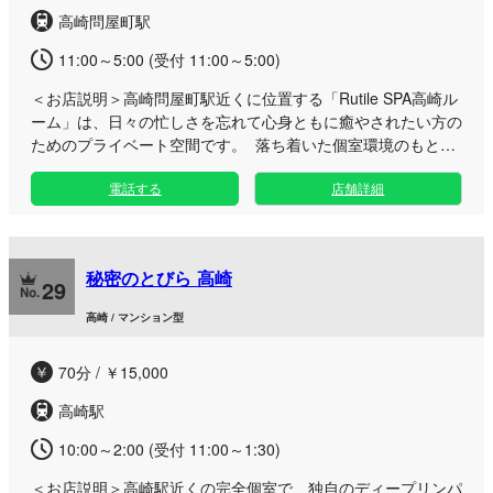
い。
高崎問屋町駅
11:00～5:00 (受付 11:00～5:00)
＜お店説明＞
高崎問屋町駅近くに位置する「Rutile SPA高崎ル
ーム」は、日々の忙しさを忘れて心身ともに癒やされたい方の
ためのプライベート空間です。 落ち着いた個室環境のもと、
厳選されたアロマオイルを贅沢に使用し、じんわりとコリをほ
電話する
店舗詳細
ぐす丁寧なリンパドレナージュやホットオイル施術をご提供い
たします。お仕事帰りやご予定の合間など、隙間時間のリフレ
ッシュにもぴったり。丁寧なおもてなしと心安らぐ贅沢なひと
ときをご堪能ください。皆様のお越しを心よりお待ちしており
秘密のとびら 高崎
ます。
29
高崎 / マンション型
70分 / ￥15,000
高崎駅
10:00～2:00 (受付 11:00～1:30)
＜お店説明＞
高崎駅近くの完全個室で、独自のディープリンパ