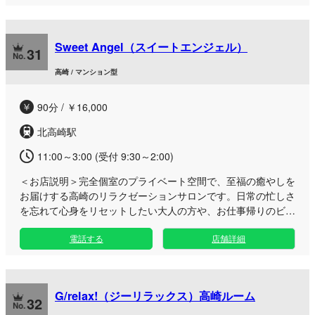
て、技術を磨き抜いた魅力あふれるセラピストが丁寧におもて
なしいたします。お肌に優しいこだわりのオイルや快適な施術
マット、姿見を配したプライベートなサロンで、心身ともに満
Sweet Angel（スイートエンジェル）
たされる贅沢な時間をお過ごしください。
31
高崎 / マンション型
90分 / ￥16,000
北高崎駅
11:00～3:00 (受付 9:30～2:00)
＜お店説明＞
完全個室のプライベート空間で、至福の癒やしを
お届けする高崎のリラクゼーションサロンです。日常の忙しさ
を忘れて心身をリセットしたい大人の方や、お仕事帰りのビジ
ネスマンに選ばれています。 北高崎駅エリアにある静かなお
電話する
店舗詳細
部屋で、周囲を気にせずゆったりとお過ごしいただけます。厳
選されたセラピストによる丁寧なオイルトリートメントで、全
身のコリや日頃の疲れをじんわりと解きほぐします。 お仕事
帰りの遅い時間帯のリフレッシュはもちろん、休日のちょっと
G/relax!（ジーリラックス）高崎ルーム
した隙間時間にもご利用いただけます。上質な空間と心温まる
32
おもてなしで、極上の安らぎをご堪能ください。