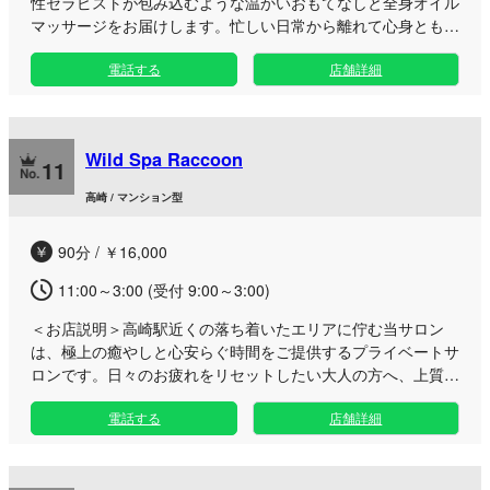
性セラピストが包み込むような温かいおもてなしと全身オイル
マッサージをお届けします。忙しい日常から離れて心身ともに
解き放たれる至福の時間をお過ごしください。 高崎駅徒歩圏
電話する
店舗詳細
内のマンションに佇む完全個室のプライベート空間は、お仕事
帰りのビジネスマンの方や出張・ご旅行でお越しの方にも最適
な癒やしの拠点です。厳選された大人女性ならではの細やかな
心配りと、優しさ溢れる全身オイルマッサージで、お疲れの心
Wild Spa Raccoon
と体をじっくりほぐします。お時間の許す限り贅沢なひと時を
11
ご堪能いただけますので、一日の締めくくりや疲れた身体のリ
高崎 / マンション型
フレッシュにぜひご利用ください。
90分 / ￥16,000
11:00～3:00 (受付 9:00～3:00)
＜お店説明＞
高崎駅近くの落ち着いたエリアに佇む当サロン
は、極上の癒やしと心安らぐ時間をご提供するプライベートサ
ロンです。日々のお疲れをリセットしたい大人の方へ、上質な
空間をご用意しております。 洗練された完全個室で、周りを
電話する
店舗詳細
気にせずゆったりとお過ごしいただけます。お一人おひとりの
状態に合わせた丁寧な施術で、お体も心もじっくりとほぐして
いきます。 お仕事帰りの遅い時間や、お出かけの合間のリフ
レッシュなど、ご自身のライフスタイルに合わせてお気軽にご