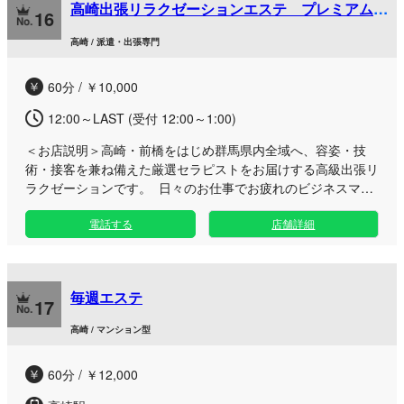
高崎出張リラクゼーションエステ プレミアムア
16
ロマ
高崎 / 派遣・出張専門
60分 / ￥10,000
12:00～LAST (受付 12:00～1:00)
＜お店説明＞
高崎・前橋をはじめ群馬県内全域へ、容姿・技
術・接客を兼ね備えた厳選セラピストをお届けする高級出張リ
ラクゼーションです。 日々のお仕事でお疲れのビジネスマン
の方や、ご自宅・滞在先で周囲を気にせずリフレッシュしたい
電話する
店舗詳細
方に最適です。お好きなプライベート空間で、無香料の水溶性
オイルを使用した丁寧なアロマ＆リンパマッサージをご堪能い
ただけます。高崎エリアはもちろん、県内各地へスピーディー
に出張可能。お仕事終わりの遅い時間や自分へのご褒美に、心
毎週エステ
やすらぐ至福のひとときをお過ごしください。
17
高崎 / マンション型
60分 / ￥12,000