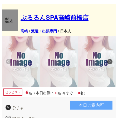
に変わる極上のリラクゼーション…。 至福のひとときを是非お
楽しみください！ ※高崎問屋町駅から徒歩1分の立地ですので、
ぷるるんSPA高崎前橋店
お車のない方・出張の方なども是非ご利用ください。
4
高崎
/
派遣・出張専門
/ 日本人
6
セラピスト
名（本日出勤：
0
名
今すぐ：
0
名）
本日ご案内可
分 / ￥