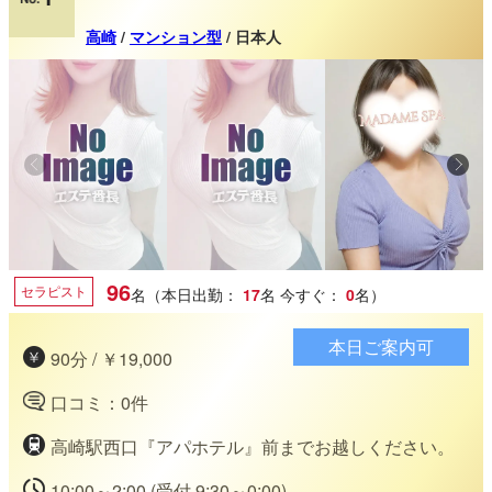
高崎
/
マンション型
/ 日本人
96
セラピスト
名（本日出勤：
17
名
今すぐ：
0
名）
本日ご案内可
90分 / ￥19,000
口コミ：0件
高崎駅西口『アパホテル』前までお越しください。
10:00～2:00 (受付 9:30～0:00)