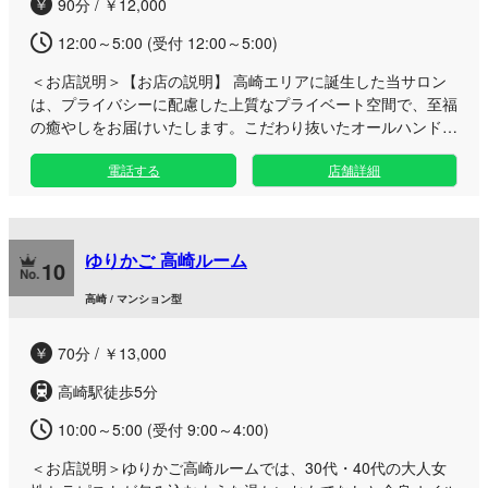
90分 / ￥12,000
様のお越しを心よりお待ちしております。
12:00～5:00 (受付 12:00～5:00)
＜お店説明＞
【お店の説明】 高崎エリアに誕生した当サロン
は、プライバシーに配慮した上質なプライベート空間で、至福
の癒やしをお届けいたします。こだわり抜いたオールハンドの
アロマエステにより、お仕事帰りや日常の疲れを深く包み込
電話する
店舗詳細
み、心身ともに軽やかな状態へと導きます。 厳正な基準をク
リアしたセラピストが、お客様一人ひとりに合わせた誠心誠意
のおもてなしと丁寧な施術をご提供。落ち着いたプライベート
サロンでのひとときはもちろん、ご自宅やご宿泊先ホテルへの
ゆりかご 高崎ルーム
訪問対応も可能です。静かに癒やされたい大人の方や、お出か
10
けの合間・お仕事帰りにリフレッシュしたい方に最適です。ま
高崎 / マンション型
ごころ込めた上質なおもてなしを、ぜひご体感ください。
70分 / ￥13,000
高崎駅徒歩5分
10:00～5:00 (受付 9:00～4:00)
＜お店説明＞
ゆりかご高崎ルームでは、30代・40代の大人女