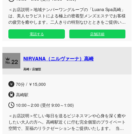
＜お店説明＞
地域ナンバーワングループの「Luana Spa高崎」
は、美人セラピストによる極上の密着型メンズエステでお客様
の疲労を癒やします。二人きりの特別なひとときをご提供いた
します。 日々のお仕事で疲れが溜まっている男性や、至福の
電話する
店舗詳細
癒やしを求める方に最適なサロンです。高崎に佇む完全ワンル
ームのプライベート空間で、周りの目を気にせずゆったりとお
過ごしいただけます。 多数在籍する魅力的なセラピストが、
心を込めた丁寧な施術でおもてなし。その日の気分に合わせた
NIRVANA（ニルヴァーナ）高崎
豊富なオプションやお得なクーポン・新人割引なども取り揃え
22
ております。お仕事終わりのひとときや休日のお出かけついで
高崎 / 店舗型
に、ぜひお気軽にお立ち寄りください。
70分 / ￥15,000
高崎駅
10:00～2:00 (受付 9:00～1:00)
＜お店説明＞
忙しい毎日を送るビジネスマンや心身を深く癒や
したい大人の方へ。高崎駅近くに佇む完全個室のプライベート
空間で、至福のリラクゼーションをご提供いたします。 当店