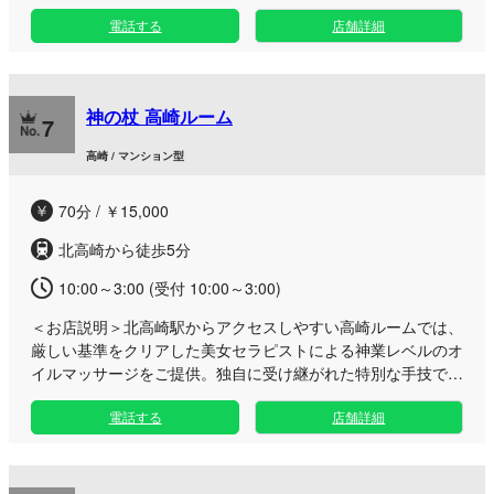
けいたします。 洗練された落ち着きのある完全個室にて、日
電話する
店舗詳細
頃の疲れやストレスをじっくりと解き放つ丁寧なボディケア施
術をご提供。周囲を気にせずゆったりとお過ごしいただける、
まさに紳士のための隠れ家空間です。 アクセスしやすい高崎
駅西口エリアに位置し、お仕事帰りの遅い時間や、休日のお出
神の杖 高崎ルーム
かけの合間にも気軽にお立ち寄りいただけます。日常を離れ、
7
自分だけの特別なリフレッシュタイムをぜひご堪能ください。
高崎 / マンション型
70分 / ￥15,000
北高崎から徒歩5分
10:00～3:00 (受付 10:00～3:00)
＜お店説明＞
北高崎駅からアクセスしやすい高崎ルームでは、
厳しい基準をクリアした美女セラピストによる神業レベルのオ
イルマッサージをご提供。独自に受け継がれた特別な手技で、
お仕事でお疲れの心身を解きほぐし、明日への活力をチャージ
電話する
店舗詳細
いたします。 日々の忙しさから解放されたいビジネスマンや
大人の方に向け、落ち着いたプライベート空間を完備。厳選さ
れたオイルを使った丁寧な施術と温かなおもてなしで、至高の
トリートメントをご堪能いただけます。 仕事帰りの遅い時間