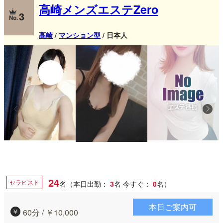
高崎メンズエステZero
3
高崎
/
マンション型
/ 日本人
24
セラピスト
名（本日出勤：
3
名
今すぐ：
0
名）
本日ご案内可
60分 / ￥10,000