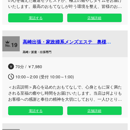
の心を備えた厳選セラピストが、極上の癒やしタイムをお届け
いたします。最高のおもてなしが叶う環境を整え、皆様のお越
しを心よりお待ちしております。 日々の忙しさを忘れてじっ
電話する
店舗詳細
くりとリフレッシュしたい男性へ向けて、心身ともに深く満た
される丁寧な施術をご提供。落ち着いた高崎エリアの完全個室
ルームにて、周囲を気にせず優雅でプライベートなひとときを
お過ごしいただけます。 お仕事帰りの夜遅い時間や、お出か
高崎出張・家政婦系メンズエステ 奥様
けの合間のリフレッシュなど、ご都合に合わせて至福のひとと
19
deAROMA
きをご堪能いただけます。自分へのご褒美に、洗練された空間
高崎 / 派遣・出張専門
で特別な時間をお楽しみください。
70分 / ￥7,980
10:00～2:00 (受付 10:00～1:00)
＜お店説明＞
真心を込めたおもてなしで、心身ともに深く満た
される至福の癒やし時間をお届けいたします。当店は何よりも
お客様への感謝と奉仕の精神を大切にしており、一人ひとりに
寄り添う丁寧な接客を徹底しております。 日々の忙しさから
電話する
店舗詳細
解放されたいビジネスマンの方や、周りを気にせずリラックス
したい方に最適な出張スタイルで、ご自宅や滞在先などお客様
のプライベートな空間がそのまま贅沢な癒やしの場に変わりま
す。お仕事終わりのひとときや休日のお出かけの合間など、ご