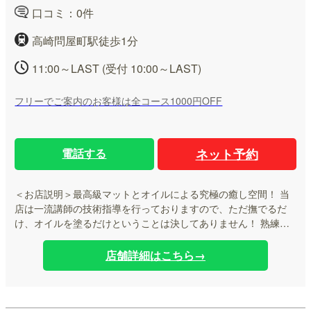
口コミ：0件
高崎問屋町駅徒歩1分
11:00～LAST (受付 10:00～LAST)
フリーでご案内のお客様は全コース1000円OFF
電話する
ネット予約
＜お店説明＞
最高級マットとオイルによる究極の癒し空間！ 当
店は一流講師の技術指導を行っておりますので、ただ撫でるだ
け、オイルを塗るだけということは決してありません！ 熟練し
たセラピストが豊富な手技を駆使し、リンパの流れを意識した
本格的な施術で、深い癒しと心地よさをお届けします。 高級オ
店舗詳細はこちら→
イルを使ったZero距離密着マッサージは、貴方の五感を優しく
刺激し、心身ともに極上のリラクゼーションへと誘います。
日々の疲れやストレスを芯から解きほぐし、身体の奥深くまで
染み渡る忘れることができない 疲れた顔も気づけば恍惚な表情