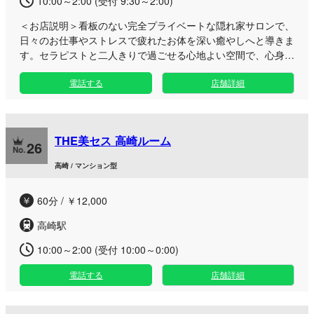
10:00～2:00 (受付 9:30～2:00)
＜お店説明＞
看板のない完全プライベートな隠れ家サロンで、
日々のお仕事やストレスで疲れたお体を深い癒やしへと導きま
す。セラピストと二人きりで過ごせる心地よい空間で、心身と
もにリフレッシュできる特別な時間をお届けいたします。 毎
電話する
店舗詳細
日お仕事を頑張るビジネスマンや、静かに体を休めたい大人の
方にぴったりのくつろぎ空間をご用意。周囲を気にせず過ごせ
る洗練されたお部屋で、日頃のコリや疲労を丁寧にほぐす上質
な施術をご堪能いただけます。高崎の静かなロケーションにあ
THE美セス 高崎ルーム
るため、お仕事帰りや飲み会の後など、一日の締めくくりにふ
26
らりと立ち寄るのにも最適です。これまでの感覚を覆す極上の
高崎 / マンション型
リラクゼーション体験を、ぜひ心ゆくまでお楽しみください。
皆様のお越しを心よりお待ちしております。
60分 / ￥12,000
高崎駅
10:00～2:00 (受付 10:00～0:00)
電話する
店舗詳細