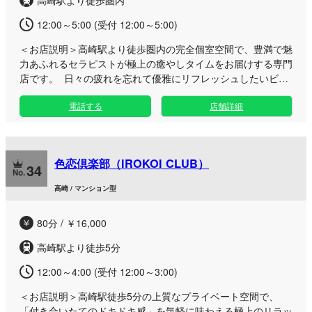
高崎駅より徒歩圏内
12:00～5:00 (受付 12:00～5:00)
＜お店説明＞
高崎駅より徒歩圏内の完全個室空間で、豊満で魅
力あふれるセラピストが極上の癒やしタイムをお届けする専門
店です。 日々の疲れを忘れて優雅にリフレッシュしたいビジ
ネスマンの方や大人男性へ向け、人目を気にせず過ごせるプラ
電話する
店舗詳細
イベートな空間をご用意。リンパマッサージや温かいホットオ
イルを使った丁寧な施術に加え、ディープリンパやコスプレ、
Wセラピストといった豊富なメニューで心身ともに深く解きほ
ぐします。 お仕事帰りの夜遅い時間や、休日のお出かけの合
色恋倶楽部（IROKOI CLUB）
間など、ご都合に合わせて至福の時間をご堪能いただけます。
34
カード決済にも対応した快適な環境で、特別なご褒美タイムを
高崎 / マンション型
お楽しみください。
80分 / ￥16,000
高崎駅より徒歩5分
12:00～4:00 (受付 12:00～3:00)
＜お店説明＞
高崎駅徒歩5分の上質なプライベート空間で、
「付き合いたてのドキドキ感」を気軽に味わえる極上のリラッ