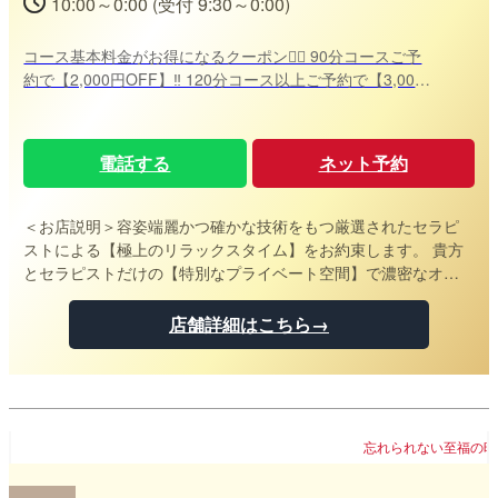
10:00～0:00 (受付 9:30～0:00)
コース基本料金がお得になるクーポン❤️‍🔥 90分コースご予
約で【2,000円OFF】‼️ 120分コース以上ご予約で【3,000
円OFF】‼️ ※他クーポンと併用不可
電話する
ネット予約
＜お店説明＞
容姿端麗かつ確かな技術をもつ厳選されたセラピ
ストによる【極上のリラックスタイム】をお約束します。 貴方
とセラピストだけの【特別なプライベート空間】で濃密なオイ
ルトリートメントをご堪能ください。
店舗詳細はこちら→
忘れられない至福の時間を提供します！