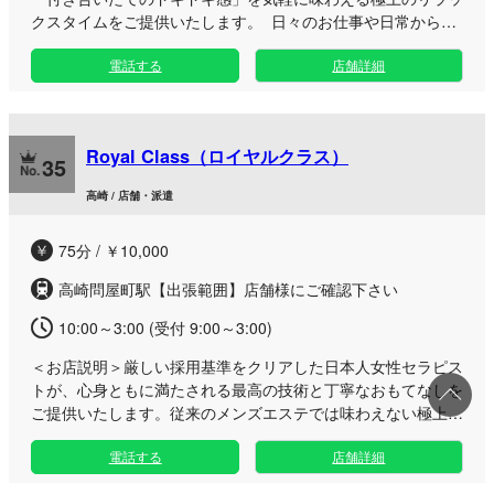
クスタイムをご提供いたします。 日々のお仕事や日常から離
れて優雅にリフレッシュしたい男性へ向け、人目を気にせず過
電話する
店舗詳細
ごせる落ち着いた個室をご用意。丁寧なもみほぐしや指圧とい
ったボディケア施術で、身体のコリや疲れをじんわりと解きほ
ぐしながら、恋人と過ごしているかのような心躍る至福のひと
ときをお届けいたします。 お仕事帰りの夜遅い時間や休日の
Royal Class（ロイヤルクラス）
お出かけの合間など、気分に合わせていつでもお立ち寄りいた
35
だけます。クレジットカード決済や指名予約にも対応した快適
高崎 / 店舗・派遣
な空間で、日常を忘れる特別な時間をお楽しみください。
75分 / ￥10,000
高崎問屋町駅【出張範囲】店舗様にご確認下さい
10:00～3:00 (受付 9:00～3:00)
＜お店説明＞
厳しい採用基準をクリアした日本人女性セラピス
トが、心身ともに満たされる最高の技術と丁寧なおもてなしを
ご提供いたします。従来のメンズエステでは味わえない極上の
癒やしタイムをご堪能ください。 日々忙しく過ごすビジネス
電話する
店舗詳細
マンや自分へのご褒美を求める大人男性へ向け、周りの目を気
にせず過ごせる洗練された完全プライベート空間をご用意。容