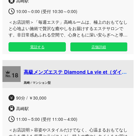
高崎駅
10:00～0:00 (受付 10:30～0:00)
＜お店説明＞
「毎週エステ」高崎ルームは、極上のおもてなし
と心地よい施術で贅沢な癒やしをお届けするエステサロンで
す。非日常感あふれる空間で、心身ともに深い安らぎへと導き
ます。 高崎駅からもアクセスしやすい高崎エリアの当ルーム
電話する
店舗詳細
は、周囲を気にせずゆったりとお寛ぎいただけるマンション型
のプライベート空間をご用意しております。日々の疲労やスト
レスから解放されたい大人の方に向けて、一人ひとりに寄り添
った丁寧なトリートメントをご提供いたします。 お仕事帰り
高級メンズエステ Diamond La vie et（ダイヤ
の遅い時間帯のリフレッシュはもちろん、休日の贅沢なひとと
18
モンドラヴィエ）高崎ルーム
きにも最適です。極上のハンドケアと温かい真心で、明日への
高崎 / マンション型
活力をチャージする至福の時間をお過ごしください。皆様のお
越しを心よりお待ちしております。
90分 / ￥30,000
高崎駅
11:00～5:00 (受付 11:00～4:00)
＜お店説明＞
容姿やスタイルだけでなく、心温まるおもてなし