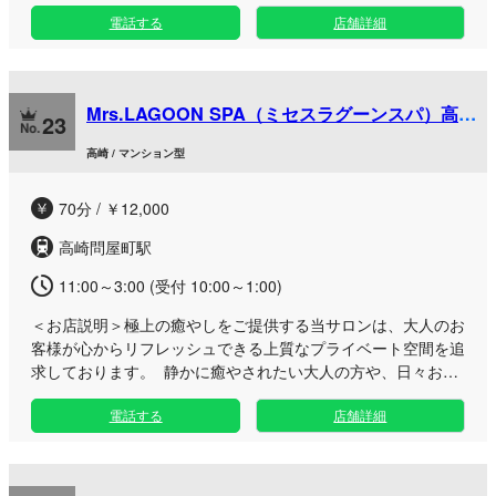
ではリンパマッサージやディープリンパ、ストレッチなどを組
電話する
店舗詳細
み合わせた丁寧な施術で、お体のお悩みやコリへ的確にアプロ
ーチ。周囲の視線を気にせずゆったりとお過ごしいただけるワ
ンルーム空間で、お仕事帰りや休日のお出かけの合間など、ご
都合に合わせたリフレッシュタイムをご堪能いただけます。高
Mrs.LAGOON SPA（ミセスラグーンスパ）高崎
崎エリアで特別な癒やしのひとときをお探しなら、洗練された
23
店
おもてなしでお応えする当店へぜひお越しください。皆様のご
高崎 / マンション型
来店を心よりお待ちしております。
70分 / ￥12,000
高崎問屋町駅
11:00～3:00 (受付 10:00～1:00)
＜お店説明＞
極上の癒やしをご提供する当サロンは、大人のお
客様が心からリフレッシュできる上質なプライベート空間を追
求しております。 静かに癒やされたい大人の方や、日々お忙
しいお仕事帰りの男性にぴったりの隠れ家サロンです。落ち着
電話する
店舗詳細
きのある完全個室の築浅マンションルームで、周囲を気にせず
優雅な時間をお過ごしいただけます。 当店の強みは、上品な
心配りとマナーを身につけた経験豊富なミセスセラピストによ
る丁寧なアロママッサージです。一人ひとりのお好みに寄り添