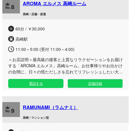
AROMA エルメス 高崎ルーム
やお出かけの合間など、リフレッシュしたい気分の時にぜひお
8
立ち寄りください。洗練されたセラピストの手技と心地よい空
高崎 / 店舗・派遣
間で、最高峰の癒やしをご体験いただけます。
60分 / ￥30,000
高崎駅
11:00～5:00 (受付 11:00～4:00)
＜お店説明＞
最高級の接客と上質なリラクゼーションをお届け
する「AROMA エルメス」高崎ルーム。お仕事帰りやお出かけ
の合間に、日々の慌ただしさを忘れてリフレッシュしたい大人
の方へ、ワンランク上の極上なひとときをご提供いたします。
電話する
店舗詳細
洗練された落ち着きのあるプライベートな完全個室空間で、
周りを気にせず心からおくつろぎいただけます。厳選された贅
沢なアロマオイルを使用した丁寧なマッサージで、お身体のコ
リや日頃の疲労を深部から優しくほぐしていきます。 アクセ
RAMUNAMI（ラムナミ）
スの良い高崎駅エリアに位置しながらも、都会の喧騒を離れた
9
落ち着いた雰囲気のルームとなっており、夜遅い時間帯の疲れ
高崎 / マンション型
た心身のケアにも最適です。シンプルだからこそ細部まで行き
届いた、最高峰のおもてなしを心ゆくまでご堪能ください。皆