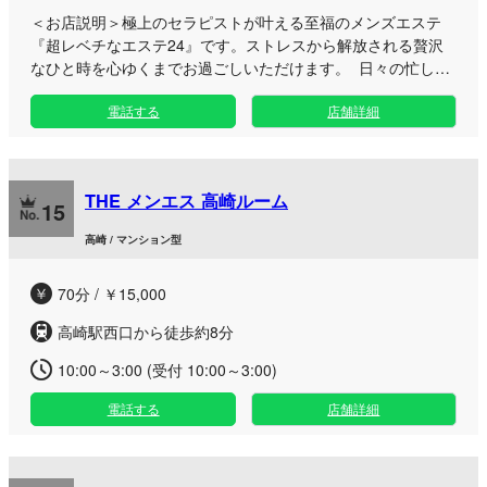
＜お店説明＞
極上のセラピストが叶える至福のメンズエステ
『超レベチなエステ24』です。ストレスから解放される贅沢
なひと時を心ゆくまでお過ごしいただけます。 日々の忙しさ
から解放されたい大人の方に向けて、高崎駅東口からすぐのプ
電話する
店舗詳細
ライベートなマンション型ルームで極上の時間をお届けしま
す。丁寧な指圧ともみほぐしのボディケアにより、お仕事帰り
やお出かけの合間にも心身ともに深く癒やされる感覚をご体感
いただけます。ご来店からお帰りまで、非日常を感じられる特
THE メンエス 高崎ルーム
別なおもてなしをぜひお楽しみください。
15
高崎 / マンション型
70分 / ￥15,000
高崎駅西口から徒歩約8分
10:00～3:00 (受付 10:00～3:00)
電話する
店舗詳細