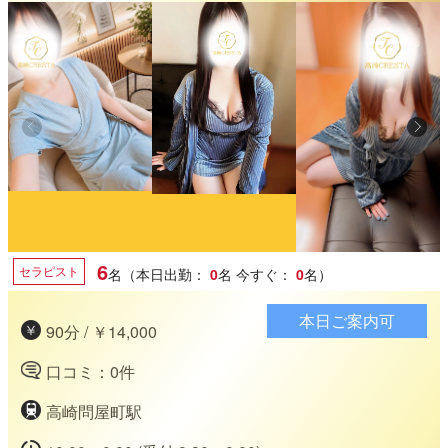
6
セラピスト
名（本日出勤：
0
名
今すぐ：
0
名）
本日ご案内可
90分 / ￥14,000
口コミ：0件
高崎問屋町駅