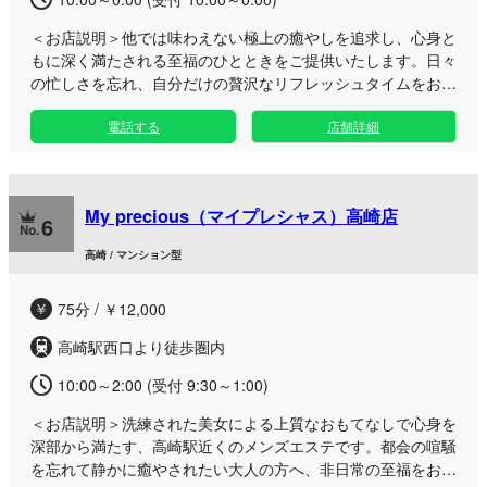
＜お店説明＞
他では味わえない極上の癒やしを追求し、心身と
もに深く満たされる至福のひとときをご提供いたします。日々
の忙しさを忘れ、自分だけの贅沢なリフレッシュタイムをお過
ごしください。 日ごろの疲れをスッキリと癒やしたい方や、
電話する
店舗詳細
上質な時間を楽しみたい大人の方にぴったりのサロンです。お
客様のお好みに合わせた丁寧な施術で、心ほどける寛ぎをお届
けいたします。落ち着きのある空間で、お仕事帰りや休日のお
出かけの合間にもゆったりとお過ごしいただけます。 高崎店
My precious（マイプレシャス）高崎店
は高崎問屋駅から徒歩5分と好アクセス。キャッシュレス決済
6
にも幅広く対応し、リクエスト出勤のご要望など柔軟なサービ
高崎 / マンション型
スでお客さまをお迎えします。至福の癒やし体験をぜひご堪能
ください。
75分 / ￥12,000
高崎駅西口より徒歩圏内
10:00～2:00 (受付 9:30～1:00)
＜お店説明＞
洗練された美女による上質なおもてなしで心身を
深部から満たす、高崎駅近くのメンズエステです。都会の喧騒
を忘れて静かに癒やされたい大人の方へ、非日常の至福をお届