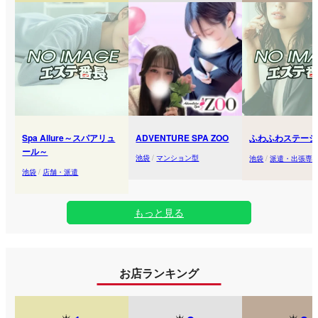
Spa Allure～スパアリュ
ADVENTURE SPA ZOO
ふわふわステーシ
ール～
池袋
/
マンション型
池袋
/
派遣・出張専
池袋
/
店舗・派遣
もっと見る
お店ランキング