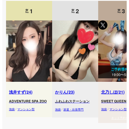
1
2
3
ご予約受付
19:00〜5:
浅井すず(24)
かりん(23)
北乃しほ(21)
ADVENTURE SPA ZOO
ふわふわステーション
SWEET QUEEN
池袋
/
マンション型
池袋
/
マンション型
池袋
/
派遣・出張専門
ネット予約す