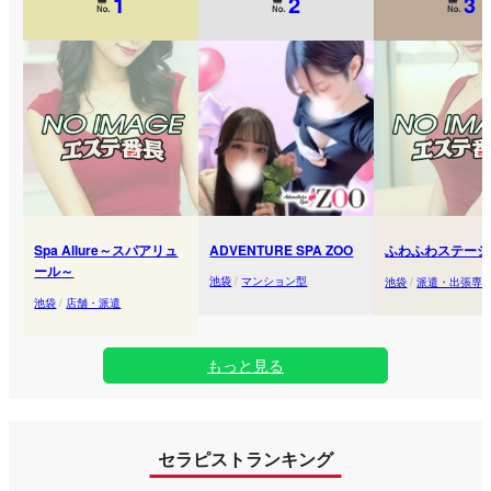
1
2
3
Spa Allure～スパアリュ
ADVENTURE SPA ZOO
ふわふわステーシ
ール～
池袋
/
マンション型
池袋
/
派遣・出張専
池袋
/
店舗・派遣
もっと見る
セラピストランキング