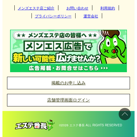
りやすい駅近の立地や、自然と調和した癒し空間を
関西
群馬県
神奈川県
メンズエステ店ご紹介
お問い合わせ
千葉県
利用規約
つくば
提供するお店など、さまざまなコンセプトの店舗が
プライバシーポリシー
運営会社
埼玉県
あります。
東海
栃木県
筑西
大阪府
京都府
高崎
北海道・東北
東京都
守谷
兵庫県
滋賀県
伊勢崎
愛知県
岐阜県
宇都宮
神栖
九州・沖縄
神奈川県
奈良県
和歌山県
太田
神奈川県メンズエステ店の選び方
三重県
静岡県
那須塩原
北海道
岩手県
新宿
取手
神奈川県のメンズエステは、JRや私鉄、地下鉄など
前橋
中国
千葉県
栃木・佐野・足利
宮城県
山形県
吉祥寺
福岡県
大分県
横浜
の主要駅周辺に多く集まっています。
掲載のお申し込み
土浦
館林
小山
北陸・甲信越
埼玉県
秋田県
青森県
府中
長崎県
宮崎県
特に横浜や川崎エリアでは、東京方面や神奈川県内
新横浜
岡山県
広島県
千葉
店舗管理画面ログイン
の他エリアからのアクセスが良いため、仕事帰りや
日立
福島県
町田
四国
熊本県
鹿児島県
川崎
山口県
鳥取県
松戸
石川県
富山県
大宮
休日に気軽に立ち寄ることができます。
水戸
中野
沖縄県
佐賀県
伊勢佐木長者町
島根県
柏
福井県
新潟県
浦和
愛媛県
香川県
©2026 エステ番長 ALL RIGHTS RESERVED
古河
神奈川県のメンズエステ店は、都会的な高級マンシ