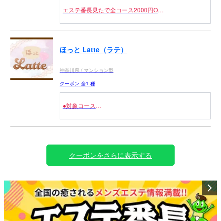
エステ番長見たで全コース2000円OFF
※フリーのお客様限定
ほっと Latte（ラテ）
神奈川県 / マンション型
クーポン 全1 種
●対象コース
全コース 3,000円OFF
クーポンをさらに表示する