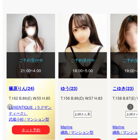
ご予約受付中
ご予約受付中
ご予約受
21:00~4:00
18:00~5:00
19:00~4
篠原りん
(
24
)
ゆう
(
23
)
こゆき
(
23
)
T.
162
B.
86
(
E
) W.
55
H.
85
T.
156
B.
86
(
D
) W.
57
H.
83
T.
158
B.
87
(
E
) W
LUXENTIQUE（ラグザン
ティーク）
お姉さん系
お姉さん
武蔵小杉
/
マンション型
Marine
Marine
ネット予約
綱島
/
マンション型
綱島
/
マンショ