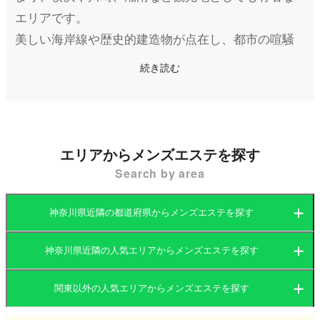
エリアです。
美しい海岸線や歴史的建造物が点在し、都市の喧騒
と自然の癒しを同時に味わえる地域として人気があ
続き読む
ります。
東京に近い川崎や横浜エリアを中心に、観光地とし
て栄える湘南エリアや箱根温泉など、幅広い地域に
メンズエステ店が点在しています。
エリアからメンズエステを探す
Search by area
神奈川県のメンズエステ店は、横浜や川崎といった
都心近郊エリアに多く集中しており、特にマンショ
神奈川県近隣の都道府県からメンズエステを探す
ン型のプライベートサロンが主流です。
さらに、観光客が多い湘南エリアや箱根周辺では、
神奈川県近隣の人気エリアからメンズエステを探す
茨城県
群馬県
リゾート地ならではのリラックス空間を提供する店
関東以外の人気エリアからメンズエステを探す
舗も見られます。
茨城県
栃木県
東京都
神奈川県内のメンズエステ店は、仕事帰りに立ち寄