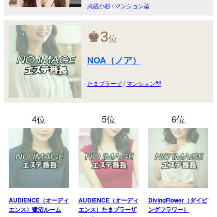
武蔵小杉
/
マンション型
♚
3
位
NOA（ノア）
たまプラーザ
/
マンション型
4位
5位
6位
AUDIENCE（オーディ
AUDIENCE（オーディ
DivingFlower（ダイビ
エンス）鷺沼ルーム
エンス）たまプラーザ
ングフラワー）