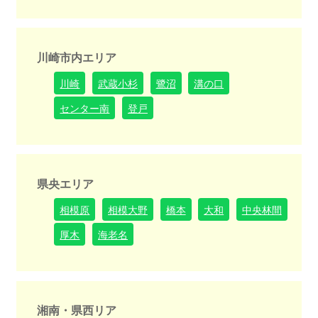
川崎市内エリア
川崎
武蔵小杉
鷺沼
溝の口
センター南
登戸
県央エリア
相模原
相模大野
橋本
大和
中央林間
厚木
海老名
湘南・県西リア