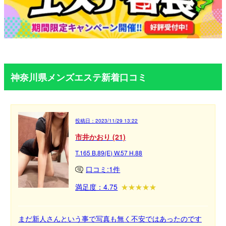
神奈川県メンズエステ新着口コミ
投稿日：
2023/11/29 13:22
市井かおり (21)
T.165 B.89(E) W.57 H.88
口コミ:1件
満足度：4.75
まだ新人さんという事で写真も無く不安ではあったのです