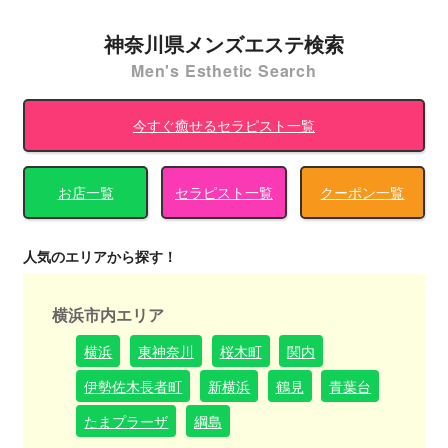
神奈川県メンズエステ検索
Men's Esthetic Search
今すぐ癒せるセラピスト一覧
お店一覧
セラピスト一覧
クーポン一覧
人気のエリアから探す！
横浜市内エリア
横浜
東神奈川
桜木町
関内
伊勢佐木長者町
新横浜
鶴見
青葉台
たまプラーザ
綱島