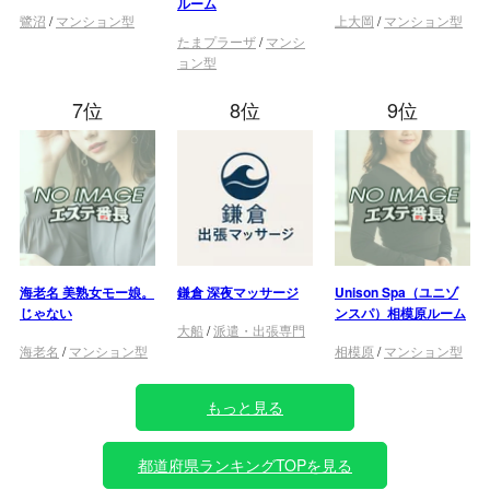
ルーム
鷺沼
/
マンション型
上大岡
/
マンション型
たまプラーザ
/
マンシ
ョン型
7位
8位
9位
海老名 美熟女モー娘。
鎌倉 深夜マッサージ
Unison Spa（ユニゾ
じゃない
ンスパ）相模原ルーム
大船
/
派遣・出張専門
海老名
/
マンション型
相模原
/
マンション型
もっと見る
都道府県ランキングTOPを見る