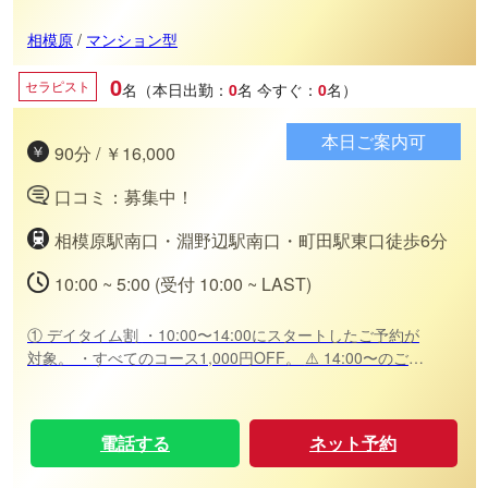
相模原
/
マンション型
0
セラピスト
名（本日出勤：
0
名
今すぐ：
0
名）
本日ご案内可
90分 / ￥16,000
口コミ：募集中！
相模原駅南口・淵野辺駅南口・町田駅東口徒歩6分
10:00 ~ 5:00 (受付 10:00 ~ LAST)
① デイタイム割 ・10:00〜14:00にスタートしたご予約が
対象。 ・すべてのコース1,000円OFF。 ⚠️ 14:00〜のご予
約をいただいた場合でも、お客様都合でスタート時間が15
分以上遅れた場合は、割引適用外となりますので、お気を
つけくださいませ。 ⚠️他のクーポンと併用不可。
電話する
ネット予約