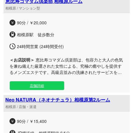
恵比寿コマダム倶楽部 相模原ルーム
います。 また、店舗だけでなく、ご指定のホテルやご自宅へ
相模原 / マンション型
セラピストが直接お伺いする出張デリバリーサービスも承っ
ております。お忙しい方やプライベートな時間を大切にした
90分 / ￥20,000
い方なども、お好きな場所でワンランク上のリラクゼーショ
ンをご堪能いただけます。
相模原駅 徒歩数分
24時間営業 (24時間受付)
＜お店説明＞
恵比寿コマダム倶楽部は、包容力と大人の色気
を兼ね備えた厳選された女性による、究極の癒やしを提供す
るメンズエステです。高級店並みの洗練されたサービスを、
24時間いつでもリーズナブルに堪能できます。 当店が何より
もこだわっているのは、マニュアルに頼らない「心からの温
店舗詳細
かいおもてなし」です。在籍するセラピストは、洗練された
言葉遣いや礼儀作法、そして包み込むような癒やしの雰囲気
Neo NATURA（ネオナチュラ）相模原第2ルーム
を併せ持つ大人の女性のみを厳選しております。 施術の前に
相模原 / 店舗・派遣
はカウンセリングを丁寧に行い、お客様のその日の体調やご
要望に合わせた最適なトリートメントをご提案。業務的なケ
90分 / ￥15,400
アとは一線を画した、深い安らぎへと導くアプローチを徹底
いたしました。 サロン内は都会の喧騒を忘れさせてくれる、