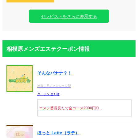
セラピストをさらに表示する
相模原メンズエステクーポン情報
そんなバナナ？！
神奈川県 / マンション型
クーポン 全1 種
エステ番長見たで全コース2000円OFF
※フリーのお客様限定
ほっと Latte（ラテ）