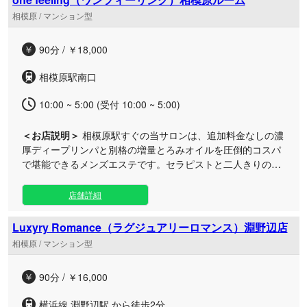
所をじっくりとヒアリング。お客様のコンディションに合わ
相模原 / マンション型
せた最適なアプローチをご提案いたします。 カウンセリング
後には、季節に合わせた心地よい温度のシャワーでリフレッ
90分 / ￥18,000
シュしていただき、いよいよメインの施術へ。洗練されたセ
ラピストの手技による、コースに応じた極上のトリートメン
相模原駅南口
トで、日々のストレスやコリをじんわりと解きほぐしていき
ます。 さらに、施術後にも再びシャワーをご用意しておりま
10:00 ~ 5:00 (受付 10:00 ~ 5:00)
すので、お体を温めて血行の巡りを促し、すっきりとした状
態でお帰りいただけます。お着替えの後には、お体に違和感
＜お店説明＞
相模原駅すぐの当サロンは、追加料金なしの濃
がないか細やかにアフターケアの確認をさせていただきま
厚ディープリンパと別格の増量とろみオイルを圧倒的コスパ
す。 「最近疲れが溜まっている」「心からリラックスした
で堪能できるメンズエステです。セラピストと二人きりの甘
い」という方は、ぜひ当店の女神たちによる贅沢な癒やしの
く愛おしい時間で、極上の癒やしをお届けします。 ご覧いた
時間をご体感ください。次回のご予約もスムーズにご案内可
だきありがとうございます。【ワンフィーリング 橋本・相模
能です。皆様のご来店を心よりお待ちしております。
店舗詳細
原ルーム】です。 当店では、他店では味わえない贅沢なひと
ときをリーズナブルにご提供しております。 ◆こだわり抜い
Luxyry Romance（ラグジュアリーロマンス）淵野辺店
た極上オイルケア 追加料金は一切いただかずに、贅沢な「デ
相模原 / マンション型
ィープリンパケア」をお楽しみいただけます。さらに、お肌
を優しく包み込む「特製の増量とろみオイル」をたっぷりと
90分 / ￥16,000
使用。ハイクオリティな施術を抜群のコストパフォーマンス
でご堪能ください。 ◆病みつきになる二人きりの空間 完全
横浜線 淵野辺駅 から徒歩2分