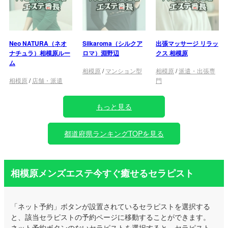
Neo NATURA（ネオ
Silkaroma（シルクア
出張マッサージ リラッ
ナチュラ）相模原ルー
ロマ）淵野辺
クス 相模原
ム
相模原
/
マンション型
相模原
/
派遣・出張専
相模原
/
店舗・派遣
門
もっと見る
都道府県ランキングTOPを見る
相模原メンズエステ今すぐ癒せるセラピスト
「ネット予約」ボタンが設置されているセラピストを選択する
と、該当セラピストの予約ページに移動することができます。
ネット予約ボタンのないセラピストを選択すると、セラピスト