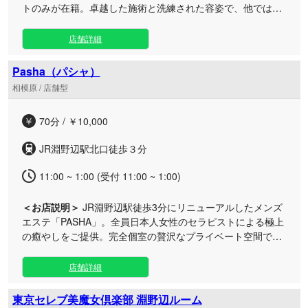
トのみが在籍。卓越した施術と洗練された容姿で、他では味
わえない極上の癒しをご提供いたします。 当店は、セラピス
トの美しさとプロフェッショナルとしての確かな技術力を徹
店舗詳細
底的に追求した、特別な空間です。 デビューを迎えるのは、
厳しい研修を重ねて施術レベルを極限まで高めた選りすぐり
Pasha（パシャ）
の精鋭たちのみ。その高い完成度と、細部まで行き届いたお
相模原 / 店舗型
もてなしをぜひご体感ください。一般のサロンでは決して表
現できない、最上級のホスピタリティで心も身体も深く満た
70分 / ￥10,000
される贅沢なひとときをお約束いたします。 銀座本店、北新
地梅田店の両店舗ともにアクセス抜群の好立地にございま
JR淵野辺駅北口徒歩３分
す。日常の喧騒を離れ、至高のプライベートタイムをお過ご
しください。
11:00 ~ 1:00 (受付 11:00 ~ 1:00)
＜お店説明＞
JR淵野辺駅徒歩3分にリニューアルしたメンズ
エステ「PASHA」。全員日本人女性のセラピストによる極上
の癒やしをご提供。完全個室の贅沢なプライベート空間で、
日常の疲れを忘れて最高のご褒美時間を。 当店は、深夜25時
まで年中無休で営業しており、お仕事帰りや遅い時間でもお
店舗詳細
気軽にお立ち寄りいただけます（受付10時〜24時）。 南国
リゾートを彷彿とさせる洗練された隠れ家空間で、お一人お
東京セレブ美魔女倶楽部 淵野辺ルーム