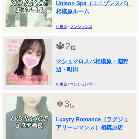
Unison Spa（ユニゾンスパ）
相模原ルーム
相模原
/
マンション型
🔱
2
位
マシュマロスパ相模原・淵野
辺・町田
相模原
/
マンション型
♚
3
位
Luxyry Romance（ラグジュ
アリーロマンス）相模原店