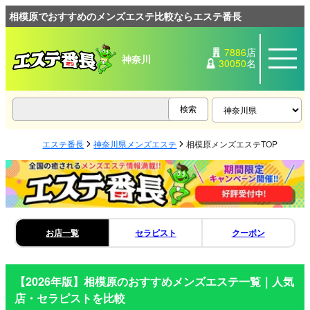
相模原でおすすめのメンズエステ比較ならエステ番長
7886
店
神奈川
30050
名
エステ番長
神奈川県メンズエステ
相模原メンズエステTOP
お店一覧
セラピスト
クーポン
【2026年版】
相模原
のおすすめメンズエステ一覧｜人気
店・セラピストを比較