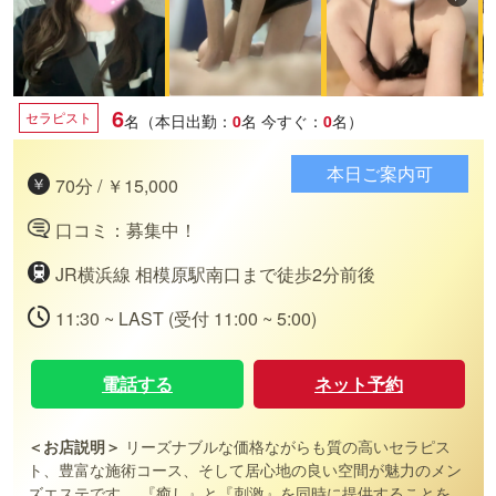
6
セラピスト
名（本日出勤：
0
名
今すぐ：
0
名）
本日ご案内可
70分 / ￥15,000
口コミ：募集中！
JR横浜線 相模原駅南口まで徒歩2分前後
11:30 ~ LAST (受付 11:00 ~ 5:00)
電話する
ネット予約
＜お店説明＞
リーズナブルな価格ながらも質の高いセラピス
ト、豊富な施術コース、そして居心地の良い空間が魅力のメン
ズエステです。 『癒し』と『刺激』を同時に提供することをコ