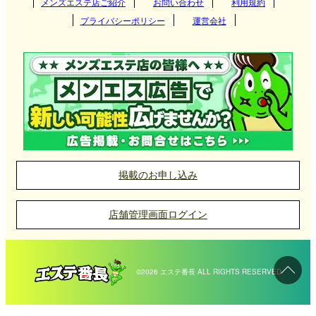
神奈川県
メンズエステ店ご紹介
お問い合わせ
千葉県
利用規約
つくば
も、橋本エリアや相模原駅周辺で見つけることがで
プライバシーポリシー
運営会社
埼玉県
きます。
東海
栃木県
筑西
大阪府
京都府
高崎
北海道・東北
東京都
施術内容はアロママッサージやリンパマッサージが
守谷
兵庫県
滋賀県
伊勢崎
愛知県
岐阜県
宇都宮
主流で、落ち着いた個室空間でリラクゼーション効
神栖
九州・沖縄
神奈川県
奈良県
和歌山県
太田
三重県
静岡県
那須塩原
果を存分に体感できます。さらに、派遣型サービス
北海道
岩手県
新宿
では、自宅やホテルで施術を受けることができるた
取手
前橋
中国
千葉県
栃木・佐野・足利
宮城県
山形県
吉祥寺
福岡県
大分県
横浜
め、移動の手間を省いてリラックスしたい方にも好
掲載のお申し込み
評です。
土浦
館林
小山
北陸・甲信越
埼玉県
秋田県
青森県
府中
長崎県
宮崎県
新横浜
岡山県
広島県
千葉
店舗管理画面ログイン
日立
福島県
町田
四国
熊本県
鹿児島県
川崎
山口県
鳥取県
松戸
石川県
富山県
大宮
水戸
中野
沖縄県
佐賀県
伊勢佐木長者町
島根県
柏
福井県
新潟県
浦和
愛媛県
香川県
©2026 エステ番長 ALL RIGHTS RESERVED
相模原メンズエステ店の選び方
古河
池袋
武蔵小杉
船橋
長野県
山梨県
越谷
高知県
徳島県