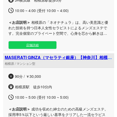
JR横浜線 相模原駅徒歩5分
広々とした贅沢な非日常空間をご用意。ゆったりとした時間
の流れる完全個室で、心身ともに満たされる至福のひと時を
10:00 ~ 4:00 (受付 10:00 ~ 4:00)
心ゆくまでお楽しみください。
＜お店説明＞
相模原の「ネオナチュラ」は、高い美意識と優
れた技術を持つ日本人女性セラピストによるメンズエステで
す。完全個室のプライベート空間で、心身を芯から解きほぐ
す究極の癒やしとおもてなしをご提供いたします。 洗練され
たセラピストたちが、技術はもちろんのこと、細やかなマナ
店舗詳細
ーや心遣いでお客様をお迎えいたします。日常の喧騒から離
れた隠れ家のような空間で、ワンランク上の贅沢なひととき
MASERATI GINZA（マセラティ銀座）【神奈川】相模原
をお過ごしいただけます。 さらに、サロンのクオリティをそ
ルーム
相模原 / マンション型
のままお好きな場所で体験できる、ホテルやご自宅への出張
デリバリーサービスも展開中。移動の手間を省き、ご自身の
90分 / ￥30,000
最もリラックスできる環境で至高のケアをお楽しみいただけ
ます。
相模原駅 徒歩10分内
10:00 ~ 5:00 (受付 10:00 ~ 5:00)
＜お店説明＞
成功を収めた紳士のための高級メンズエステ。
採用率5％以下という厳しい基準をクリアした一流セラピス