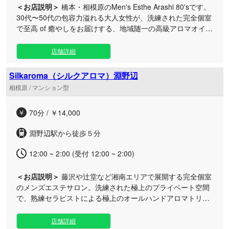
＜お店説明＞
橋本・相模原のMen's Esthe Arashi 80'sです。
す。駅近くの好立地にある洗練された隠れ家で、贅沢なプラ
30代〜50代の包容力溢れる大人女性が、洗練された完全個室
イベートタイムを過ごしてみませんか。
で至高 of 癒やしをお届けする、地域随一の高級アロマオイル
サロンです。 当店に在籍するのは、ただ技術に長けているだ
けでなく、温かいおもてなしの心と深い包容力を兼ね備えた
店舗詳細
女性ばかり。日常の喧騒を忘れ、二人きりの完全個室で何も
考えずに身を委ねてください。 お客様一人ひとりの身体のコ
Silkaroma（シルクアロマ）淵野辺
リや心の疲労を繊細に察知し、緩急をつけた滑らかなオイル
相模原 / マンション型
トリートメントで優しく解きほぐします。丁寧な施術の後に
広がるのは、まるで青空のように澄み切った開放的な世界で
70分 / ￥14,000
す。 私たちは、頑張る貴方がいつでも羽を伸ばしてホッと一
息つける場所でありたいと願っています。 「おかえりなさ
淵野辺駅から徒歩５分
い」の言葉とともに、貴方のお帰りを心よりお待ちしており
ます。
12:00 ~ 2:00 (受付 12:00 ~ 2:00)
＜お店説明＞
藤沢や辻堂など湘南エリアで展開する完全個室
のメンズエステサロン。洗練された極上のプライベート空間
で、熟練セラピストによる極上のオールハンドアロマトリー
トメントが、日常の疲れを深く癒やします。 当店では、日々
のビジネスや人間関係による緊張を解きほぐし、心身ともに
店舗詳細