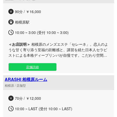
にコリ固まっている部位など、何なりとお申し付けくださ
い。お客様の体調やご要望に合わせた丁寧なケアを行いま
90分 / ￥16,000
す。 また、動物大好きなスタッフが伺いますので、ワンちゃ
んやネコちゃんなどのペットがいるご家庭でも安心しておま
相模原駅
かせください。ご家族で順番に施術を受けていただくファミ
リー利用も大歓迎です。日頃の疲れをリセットする贅沢なプ
10:00 ~ 3:00 (受付 10:00 ~ 3:00)
ライベートリラクゼーションをぜひご体感ください。
＜お店説明＞
相模原のメンズエステ「セレーネ」。恋人のよ
うな甘く寄り添う至福の距離感と、講習を経た日本人セラピ
ストによる本格ディープリンパが自慢です。こだわり空間
で、特別な癒やしのひとときをお届けします。 当店では、お
客様の好みに合わせて「選ぶ愉しみ」を存分に味わっていた
店舗詳細
だけるよう、多彩な個性を持った魅力溢れるキャストが揃っ
ております。一人ひとりに合わせた細やかで温かいおもてな
ARASHI 相模原ルーム
しを徹底し、心も体も芯からとろけるような時間をご提供い
相模原 / 店舗型
たします。 さらに、一味違う雰囲気を演出する2つの特別な
プライベートルームをご用意。日常の忙しさを忘れられる贅
70分 / ￥12,000
沢な空間のなかで、誰にも邪魔されない至高のリラクゼーシ
ョンをご堪能いただけます。 すべてのコースに基本のディー
10:00 ~ LAST (受付 10:00 ~ LAST)
プリンパ施術が含まれており、90分のスタンダードなコース
から、150分の贅沢なロングコースまでご用意しておりま