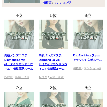
相模原
/
マンション型
4位
5位
6位
高級メンズエステ
高級メンズエステ
For Aladdin（フォー
Diamond La vie
Diamond La vie
アラジン）矢部ルーム
et（ダイヤモンドラヴ
et（ダイヤモンドラヴ
相模原
/
マンション型
ィエ）相模原駅ルーム
ィエ）矢部駅ルーム
相模原
/
店舗・派遣
相模原
/
店舗・派遣
7位
8位
9位