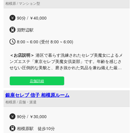
ひとりの心と身体に寄り添う丁寧なおもてなしを徹底。周囲
相模原 / マンション型
を気にせず至高のリラクゼーションをご堪能いただけるよ
う、プライバシーに配慮した完全個室をご用意いたしまし
90分 / ￥40,000
た。日本人女性ならではの細やかな気配りと熟練の施術で、
日々のストレスから解放される至福のひとときをお過ごしく
淵野辺駅
ださい。
8:00 ~ 6:00 (受付 8:00 ~ 6:00)
＜お店説明＞
港区で暮らす洗練されたセレブ美魔女によるメ
ンズエステ「東京セレブ美魔女倶楽部」です。年齢を感じさ
せない圧倒的な美貌と、磨き抜かれた気品を兼ね備えた厳選
セラピストが至高の癒やしをお届けいたします。 当店では、
外見の美しさはもちろん、内面からあふれ出る知性と上品な
店舗詳細
おもてなしの心を大切にしております。都会の喧騒を忘れ、
最高峰のセレブ感を味わっていただけるスタイリッシュな空
銀座セレブ 信子 相模原ルーム
間をご用意いたしました。 日常を離れ、美魔女たちが織り成
相模原 / 店舗・派遣
す魅惑的で艶やかなひとときに身をゆだねてみませんか。細
部まで行き届いた心尽くしの施術で、心も体も解き放たれる
90分 / ￥30,000
特別な時間をご堪能いただけます。 上質な癒やしと贅沢なひ
とときを求める大人の紳士のための特別な空間として、皆様
相模原駅 徒歩10分
のご来店を心よりお待ちしております。