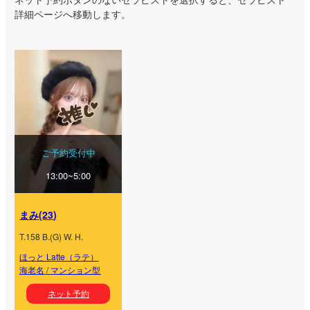
詳細ページへ移動します。
ご予約受付中
13:00~5:00
まみ
(
23
)
T.
158
B.
(
G
) W.
H.
ほっと Latte（ラテ）
海老名
/
マンション型
ネット予約