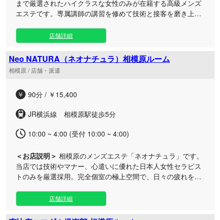
まで厳選されたハイクラスな女性のみが在籍する高級メンズ
なしの向上に努めております。心身の充足を叶える特別な体
エステです。専属講師の講習を修めて技術と接客を磨き上げ
験を、ぜひ一度ご体感ください。
たセラピストが、極上の癒やしをお届けします。 細部にまで
こだわり抜いた至高の空間で、最先端の技術を駆使したオリ
店舗詳細
ジナルのアロマトリートメントをご堪能いただけます。 視界
に入るすべてのものに上質さを追求し、お客様の満足度を最
Neo NATURA（ネオナチュラ）相模原ルーム
高潮へと導く最高のおもてなしをご用意いたしました。ダイ
相模原 / 店舗・派遣
ヤモンドのように気高く輝く美しき女性たちとの、価値ある
贅沢なひとときをお楽しみください。 早朝から深夜まで営業
90分 / ￥15,400
しておりますので、多忙な日常を忘れ、いつでも至福の幸福
感に包まれる特別な時間をお過ごしいただけます。
JR横浜線 相模原駅徒歩5分
10:00 ~ 4:00 (受付 10:00 ~ 4:00)
＜お店説明＞
相模原のメンズエステ「ネオナチュラ」です。
当店では技術やマナー、心遣いに優れた日本人女性セラピス
トのみを厳選採用。完全個室の極上空間で、日々の疲れを忘
れる究極の癒しのひとときをお届けいたします。 周囲の目を
気にすることなくリラックスできる、洗練されたプライベー
店舗詳細
トな空間をご用意。高い美意識とおもてなしの心を持ったセ
ラピストが、お客様一人ひとりに寄り添い、贅沢なケアを行