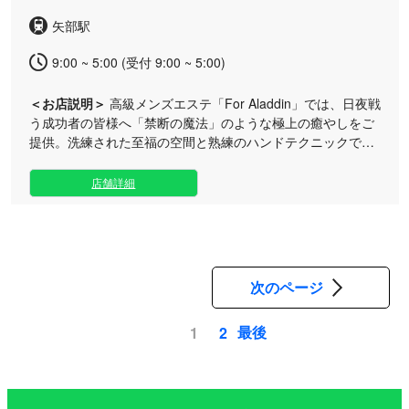
褒美として、贅沢なエスケープの時間をぜひご堪能くださ
矢部駅
い。洗練されたセラピストが、皆様のご来店を心よりお待ち
しております。
9:00 ~ 5:00 (受付 9:00 ~ 5:00)
＜お店説明＞
高級メンズエステ「For Aladdin」では、日夜戦
う成功者の皆様へ「禁断の魔法」のような極上の癒やしをご
提供。洗練された至福の空間と熟練のハンドテクニックで、
心身の疲れを贅沢に解きほぐします。 日常の喧騒から完全に
切り離されたラグジュアリーなプライベート空間で、五感を
店舗詳細
満たす特別なおもてなしをご堪能ください。 当サロンが誇る
エグゼクティブのための贅沢なトリートメント（90分30,000
円）は、単なるケアにとどまりません。まるで魔法にかけら
れたかのように、心と体の奥深くまでアプローチし、これま
でにない深い感動をお届けいたします。 妥協のない確かな技
次のページ
術と温かいホスピタリティで、お客様の心をしっかりと掴
み、極上の満足感をお約束いたします。日々を牽引するご自
最後
1
2
身への特別なご褒美として、贅沢なひとときをぜひご体感く
ペ
ださい。
ー
ジ