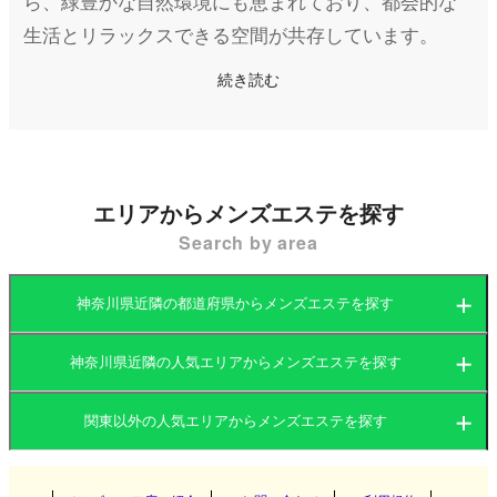
ら、緑豊かな自然環境にも恵まれており、都会的な
生活とリラックスできる空間が共存しています。
相模原市は相模原駅や橋本駅を中心に栄えており、
続き読む
商業施設や飲食店が数多く立ち並ぶ一方、相模原公
園やさがみ湖リゾートプレジャーフォレストなど、
自然を楽しめるスポットも点在しています。このエ
リアは仕事帰りや休日にリフレッシュを求める人々
エリアからメンズエステを探す
にとっても人気のある場所です。
Search by area
そんな相模原市には、心身の疲れを癒やすメンズエ
神奈川県近隣の都道府県からメンズエステを探す
ステ（メンエス）店が数多く存在しています。マン
ション型や店舗型のメンズエステをはじめ、派遣型
神奈川県近隣の人気エリアからメンズエステを探す
茨城県
群馬県
のサービスを提供するお店もあります。
関東以外の人気エリアからメンズエステを探す
特に駅周辺にはアクセスしやすい立地に店舗型のメ
茨城県
栃木県
東京都
ンズエステが集中しており、利用者にとって便利で
す。リラックス空間を重視したマンション型のお店
関西
群馬県