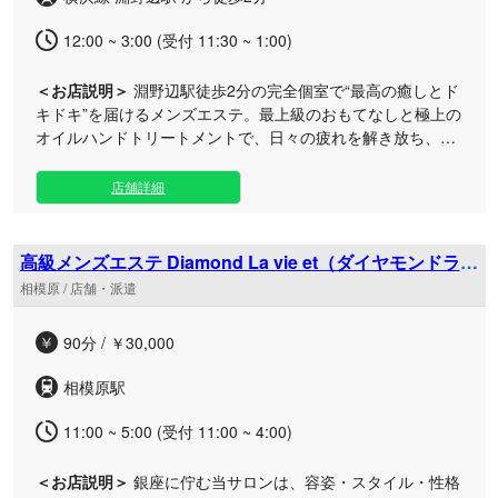
プライベートな空間で、誰にも邪魔されない甘く愛おしい時
間をお過ごしいただけます。心も体もとろけるような極上の
12:00 ~ 3:00 (受付 11:30 ~ 1:00)
セラピーは、一度体験すると病みつきになること間違いあり
ません。日常の忙しさを忘れて、至福のひとときに身を委ね
＜お店説明＞
淵野辺駅徒歩2分の完全個室で“最高の癒しとド
てみませんか？ ◆安心の価格設定 ・90分コース：16,000円
キドキ”を届けるメンズエステ。最上級のおもてなしと極上の
・120分コース：20,000円 追加料金の心配なく、お時間いっ
オイルハンドトリートメントで、日々の疲れを解き放ち、身
ぱい贅沢なエステをお楽しみいただけます。 ◆アクセス JR
心ともに満たされる贅沢な時間を提供します。 当店は、日々
横浜線「相模原駅」近く、「相模原駅前公園」を目印にお越
のお仕事や日常のストレスで疲れたお身体と心を優しく包み
しください。アクセスも良好なため、お仕事帰りなどにもお
店舗詳細
込む、特別なプライベートサロンです。 ◆洗練されたセラピ
気軽にお立ち寄りいただけます。 皆様のご来店を、心よりお
ストによる至高のおもてなし 確かな技術を持つセラピスト
待ちしております。
が、真心込めてお客様をお迎えいたします。厳選されたオイ
高級メンズエステ Diamond La vie et（ダイヤモンドラヴ
ルハンドトリートメントにより、体内に溜まったコリや疲労
ィエ）相模原駅ルーム
相模原 / 店舗・派遣
を丁寧にケア。女性ならではの温かみと細やかな気配りで、
深いリラクゼーションへと導きます。 ◆二人きりの時間を堪
90分 / ￥30,000
能できる完全個室 「周囲の目を気にせずリラックスしたい」
「お気に入りの彼女のお部屋に遊びに訪れたような高揚感を
相模原駅
味わいたい」というご要望にお応えし、ワンルーム仕様の完
全プライベート空間をご用意しました。“癒し”と“胸の高鳴
11:00 ~ 5:00 (受付 11:00 ~ 4:00)
り”が織りなす、当店ならではの贅沢なひとときをご堪能くだ
さい。 高い満足感と充実感をお届けできるよう、セラピスト
＜お店説明＞
銀座に佇む当サロンは、容姿・スタイル・性格
の環境作りとお客様満足の双方にフォーカスし、常におもて