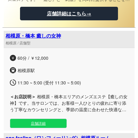
ンセプトに掲げ、訪れるすべての男性を心から満足させるサー
ビスを提供し続けています。
店舗詳細はこちら→
相模原・橋本 癒しの女神
相模原 / 店舗型
60分 / ￥12,000
相模原駅
11:30 ~ 5:00 (受付 11:30 ~ 5:00)
＜お店説明＞
相模原・橋本エリアのメンズエステ【癒しの女
神】です。当サロンでは、お客様一人ひとりの疲れに寄り添
う丁寧なカウンセリングと、季節の温度に合わせた快適なシ
ャワー、そして至高の施術で最高の癒やしを届けます。 日常
の忙しさを忘れ、贅沢なプライベート空間で心ゆくまでおく
店舗詳細
つろぎください。 【おもてなしのこだわりとサービスの流
れ】 ご来店後は、落ち着いた空間で本日の体調やお疲れの箇
one feeling（ワンフィーリング）相模原ルーム