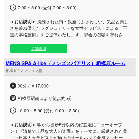
7:00 ~ 5:00 (受付 7:00 ~ 5:00)
＜お店説明＞
洗練された街・銀座にふさわしい、気品と美し
さを兼ね備えたラグジュアリーな女性セラピストによる「王
道の本格施術」をご提供いたします。都会の喧騒を忘れさせ
る上質なプライベート空間で、至福のひとときを。 当店で
は、徹底したおもてなしの心と洗練された技術を持つ女性ス
店舗詳細
タッフが、お客様一人ひとりの心と身体に深く寄り添いま
す。 銀座という特別な場所だからこそ味わえる、ステータス
MENS SPA A-lice（メンズスパアリス）相模原ルーム
感あふれる最高峰の癒やしをお約束します。日常の疲れやス
相模原 / マンション型
トレスから解放され、心ゆくまで贅沢な時間をご堪能くださ
い。 皆様のご来店を心よりお待ちしております。
90分 / ￥17,000
相模原駅南口より徒歩約5分
10:00 ~ 5:00 (受付 9:00 ~ 2:30)
＜お店説明＞
駅から徒歩5分以内の好立地にニューオープ
ン！『清楚で上品な大人の楽園』をテーマに、厳選された美
しい日本人セラピストが極上のオールハンド全身マッサージ