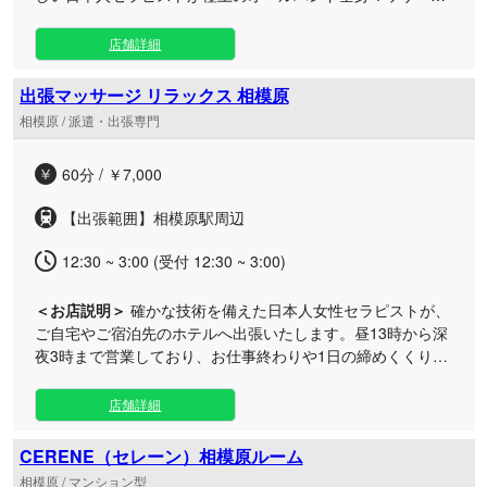
をお届けする、完全個室のメンズエステです。 当店では、容
姿の美しさだけでなく、おもてなしの心や優しさに溢れた日
店舗詳細
本人女性を厳選して採用しております。洗練されたセラピス
トによる心のこもった接客と確かな技術で、お客様の心と身
出張マッサージ リラックス 相模原
体を芯から解きほぐします。 ご用意しているお部屋は、プラ
相模原 / 派遣・出張専門
イベート感を重視した完全個室。日常の忙しさを忘れさせて
くれる、まるで特別なセカンドハウスのような上質な癒しの
60分 / ￥7,000
空間へと仕上げました。 日々の疲れをリセットし、贅沢で至
福のひとときを過ごしてみませんか？皆様からのご来店を、
【出張範囲】相模原駅周辺
心より楽しみにお待ちしております。
12:30 ~ 3:00 (受付 12:30 ~ 3:00)
＜お店説明＞
確かな技術を備えた日本人女性セラピストが、
ご自宅やご宿泊先のホテルへ出張いたします。昼13時から深
夜3時まで営業しており、お仕事終わりや1日の締めくくり
に、極上の癒やしタイムをお届けします。 男性・女性を問わ
ず、どなたでもお気軽にご利用いただけます。施術に必要な
店舗詳細
アイテムはすべてスタッフが持参いたしますので、お客様側
での事前準備は一切不要です（事前にシャワーを浴びておか
CERENE（セレーン）相模原ルーム
れるのがおすすめです）。 施術の際は、お好みの力加減や特
相模原 / マンション型