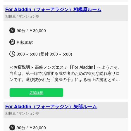
心からリラックスしていただける贅沢な環境を大切にしてい
ます。心地よいアロマの香りと温もりあふれる丁寧な手技に
For Aladdin（フォーアラジン）相模原ルーム
包まれながら、日常から離れた特別なリラクゼーションをご
相模原 / マンション型
体感ください。 また、施術だけでなく空間づくりにも徹底し
てこだわっております。藤沢・湘南台・辻堂・茅ヶ崎・小田
90分 / ￥30,000
原・淵野辺の各ルームは、それぞれ異なる洗練された魅力を
持ちながら、どなたでも安心してくつろげるよう清潔感と徹
相模原駅
底した衛生管理を維持しています。 忙しい毎日のなかで、ほ
んの少しだけ自分自身を大切にする特別な時間。湘南エリア
9:00 ~ 5:00 (受付 9:00 ~ 5:00)
で上質なメンズエステやアロママッサージをお探しの際は、
ぜひ当店へお越しください。心安らぐ至福のひとときをご提
＜お店説明＞
高級メンズエステ【For Aladdin】へようこそ。
供いたします。
当店は、第一線で活躍する成功者のための特別な隠れ家サロ
ンです。選び抜かれた「魔法の手」による極上の施術と至福
の空間で、心身を深く癒やします。 日常のプレッシャーから
解放されるラグジュアリーなプライベート空間で、五感を満
店舗詳細
たす究極のおもてなしをご提供いたします。 当店が誇る至高
のトリートメント（90分30,000円）は、細やかなアプローチ
For Aladdin（フォーアラジン）矢部ルーム
で凝り固まった体と心をときほぐし、これまでにない驚きと
相模原 / マンション型
感動をもたらします。まるで魔法にかかったかのような極上
の感覚は、一度味わえば忘れられないものとなり、お客様の
90分 / ￥30,000
気持ちをワシヅカミにすることでしょう。 自分への最高のご