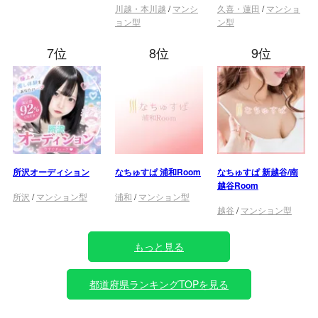
川越・本川越
/
マンシ
久喜・蓮田
/
マンショ
ョン型
ン型
7位
8位
9位
所沢オーディション
なちゅすぱ 浦和Room
なちゅすぱ 新越谷/南
越谷Room
所沢
/
マンション型
浦和
/
マンション型
越谷
/
マンション型
もっと見る
都道府県ランキングTOPを見る