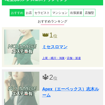
おすすめ
お店
セラピスト
マンション
出張派遣
店舗型
おすすめランキング
👑
1
位
ミセスロマン
上尾・桶川・鴻巣
/
店舗・派遣
🔱
2
位
Apex（エーペックス）志木ル
ーム