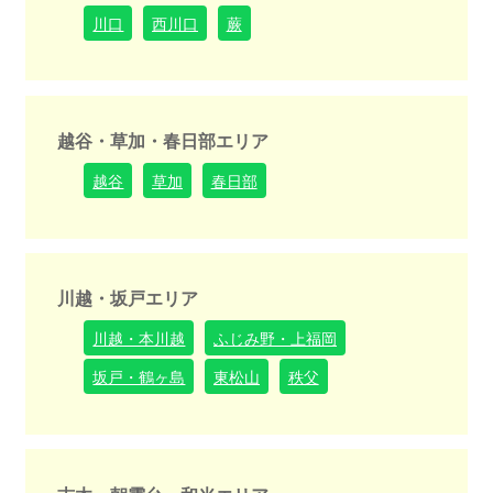
川口
西川口
蕨
越谷・草加・春日部エリア
越谷
草加
春日部
川越・坂戸エリア
川越・本川越
ふじみ野・上福岡
坂戸・鶴ヶ島
東松山
秩父