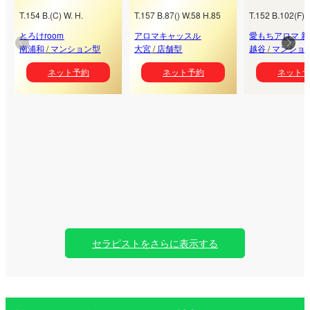
T.
154
B.
(
C
) W.
H.
T.
157
B.
87
(
) W.
58
H.
85
T.
152
B.
102
(
F
) 
とろけroom
アロマキャッスル
愛もちアロマ 
南浦和
/
マンション型
大宮
/
店舗型
越谷
/
マンショ
ネット予約
ネット予約
ネット
セラピストをさらに表示する