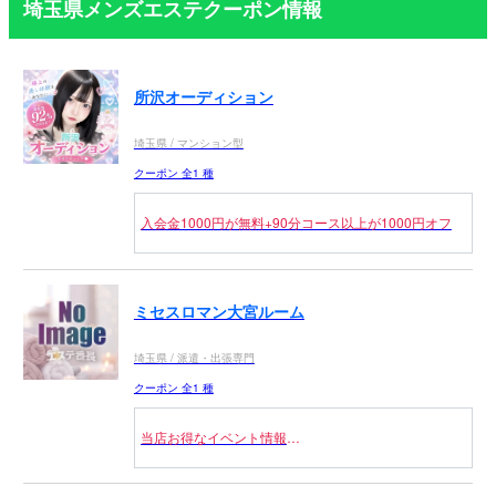
埼玉県メンズエステクーポン情報
所沢オーディション
埼玉県 / マンション型
クーポン 全1 種
入会金1000円が無料+90分コース以上が1000円オフ
ミセスロマン大宮ルーム
埼玉県 / 派遣・出張専門
クーポン 全1 種
当店お得なイベント情報
私の信念