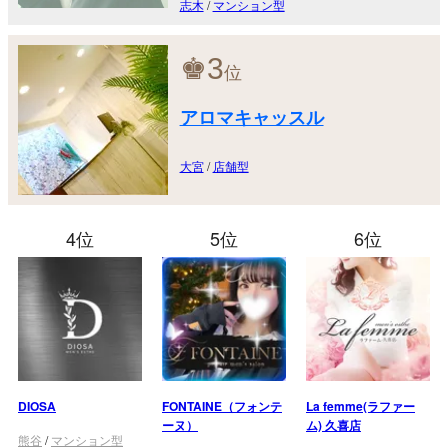
志木
/
マンション型
♚
3
位
アロマキャッスル
大宮
/
店舗型
4位
5位
6位
DIOSA
FONTAINE（フォンテ
La femme(ラファー
ーヌ）
ム) 久喜店
熊谷
/
マンション型