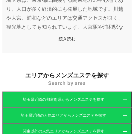
150分25,000円
160分27,000円
り、人口が多く経済的にも発展した地域です。川越
170分28,000円
や大宮、浦和などのエリアは交通アクセスが良く、
180分30,000円
観光地としても知られています。大宮駅や浦和駅な
の独自コースで
お客様に納得頂けるよう
どの主要駅周辺は商業施設や飲食店が集まり、活気
続き読む
開設致しました✰
あふれる都市部です。一方で、秩父や長瀞といった
どうぞよろしくお願いします
自然豊かなエリアもあり、都市と自然が調和した地
当然電話口での
域といえます。
申告義務もありません❗
エリアからメンズエステを探す
どうぞよろしくお願いします
埼玉県内のメンズエステ店は、都市部を中心に多数
Search by area
営業しており、地域住民や観光客にリラクゼーショ
ンや癒しを提供しています。特に大宮や浦和では、
埼玉県近隣の都道府県からメンズエステを探す
アクセスの良さから高級感のある店舗や多様なコン
セプトを持つメンズエステ店が揃っています。ま
埼玉県近隣の人気エリアからメンズエステを探す
茨城県
群馬県
た、マンション型の個室エステ店が主流で、プライ
関東以外の人気エリアからメンズエステを探す
ベート空間で施術を受けることが可能です。