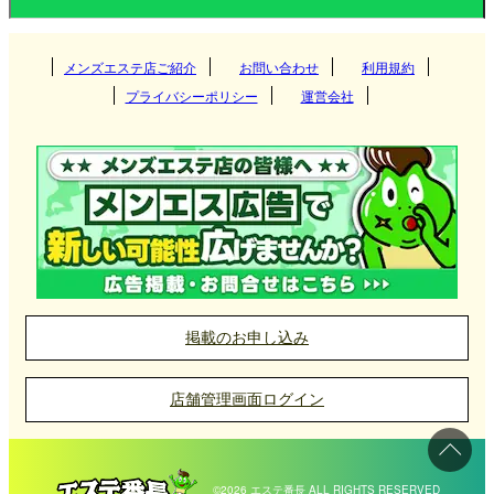
茨城県
栃木県
東京都
さらに、埼玉県全域で出張型のメンズエステも人気
関西
群馬県
神奈川県
メンズエステ店ご紹介
お問い合わせ
千葉県
利用規約
つくば
があり、自宅やホテルで施術を受けられる利便性の
プライバシーポリシー
運営会社
高いサービスが提供されています。仕事帰りや休日
埼玉県
東海
栃木県
筑西
大阪府
京都府
高崎
のリフレッシュに利用する人も多く、幅広いニーズ
北海道・東北
東京都
に応える店舗が揃っています。
守谷
兵庫県
滋賀県
伊勢崎
愛知県
岐阜県
宇都宮
神栖
九州・沖縄
神奈川県
奈良県
和歌山県
太田
三重県
静岡県
那須塩原
北海道
岩手県
新宿
取手
前橋
中国
千葉県
栃木・佐野・足利
宮城県
山形県
吉祥寺
埼玉県メンズエステ店の選び方
福岡県
大分県
横浜
掲載のお申し込み
土浦
館林
小山
北陸・甲信越
埼玉県の主要駅である大宮駅や浦和駅周辺はもちろ
埼玉県
秋田県
青森県
府中
長崎県
宮崎県
新横浜
岡山県
広島県
千葉
ん、さいたま市全体や川越、所沢などでもメンズエ
店舗管理画面ログイン
日立
福島県
町田
四国
熊本県
鹿児島県
川崎
山口県
鳥取県
松戸
ステを楽しめるお店が多数存在します。出張型のサ
石川県
富山県
大宮
ービスも広範囲に対応しており、自宅や宿泊先で気
水戸
中野
沖縄県
佐賀県
伊勢佐木長者町
島根県
柏
福井県
新潟県
浦和
愛媛県
香川県
©2026 エステ番長 ALL RIGHTS RESERVED