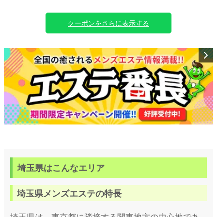
正直イベント！
イベント価格フリー案内
クーポンをさらに表示する
案内料金
(オプション、指名、派遣省く)
※指名1000円
※オプション
※派遣料2000円～
上記は別料金
忙しのでお勧めしません💦
50分11,000円
お試しにピッタリコース！
60分11,000円
70分13,000円
80分14,000円
90分16,000円
埼玉県はこんなエリア
100分17,000円
110分19,000円
120分20,000円
埼玉県メンズエステの特長
130分22,000円
140分24,000円
埼玉県は、東京都に隣接する関東地方の中心地であ