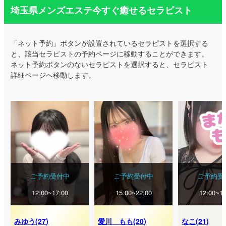
埼玉県メンズエステ今すぐ癒せるセラピスト
「ネット予約」ボタンが設置されているセラピストを選択する
と、該当セラピストの予約ページに移動することができます。
ネット予約ボタンのないセラピストを選択すると、セラピスト
詳細ページへ移動します。
ご予約受付中
ご予約受付中
ご予約受
12:00~17:00
15:00~22:00
12:00~18
みゆう
(
27
)
愛川 もも
(
20
)
なこ
(
21
)