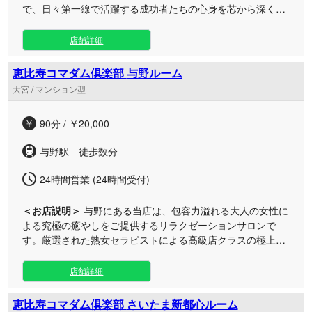
で、日々第一線で活躍する成功者たちの心身を芯から深く癒
やし、圧倒的な感動をお届けします。 当サロンでは、単なる
トリートメントにとどまらず、お客様の期待を遥かに上回る
店舗詳細
極上のひとときをご提供することをお約束いたします。 厳選
されたセラピストによる細やかなおもてなしと、細部までこ
恵比寿コマダム倶楽部 与野ルーム
だわり抜いた贅沢なプライベート空間は、一度体感すれば心
大宮 / マンション型
を奪われて離さない特別な場所となるはずです。 日常の重圧
や都会の喧騒から解放され、心も身体も完全に満たされる至
90分 / ￥20,000
高の休息を宮原でご堪能ください。スタッフ一同、皆様のご
来店を心よりお待ちしております。
与野駅 徒歩数分
24時間営業 (24時間受付)
＜お店説明＞
与野にある当店は、包容力溢れる大人の女性に
よる究極の癒やしをご提供するリラクゼーションサロンで
す。厳選された熟女セラピストによる高級店クラスの極上ト
リートメントを、リーズナブルにお楽しみいただけます。 大
人の色気と深い優しさに包まれる、特別なひとときをお過ご
店舗詳細
しください。 在籍するセラピストは、優れた技術だけでな
く、洗練された礼儀作法や言葉遣い、臨機応変な気配りがで
恵比寿コマダム倶楽部 さいたま新都心ルーム