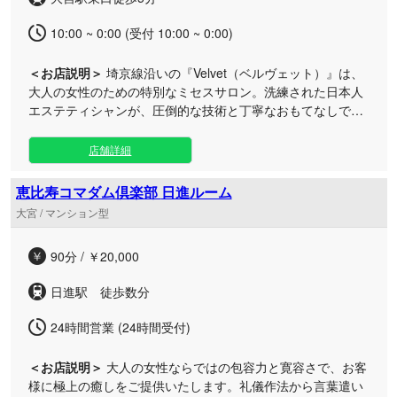
る究極の熟女コースで、贅沢な安らぎのひとときを心ゆくま
でご堪能ください。
10:00 ~ 0:00 (受付 10:00 ~ 0:00)
＜お店説明＞
埼京線沿いの『Velvet（ベルヴェット）』は、
大人の女性のための特別なミセスサロン。洗練された日本人
エステティシャンが、圧倒的な技術と丁寧なおもてなしで、
ここにしかない極上の満足をお届けします。 当店は独自のブ
ランド力を活かし、他にはない唯一無二の洗練されたエステ
店舗詳細
空間をご提供しております。 日々の喧騒から離れ、心も身体
も満たされる特別なひとときを過ごしませんか？お一人おひ
恵比寿コマダム倶楽部 日進ルーム
とりの美に寄り添い、真心を込めて施術いたします。 ここで
大宮 / マンション型
しか味わえない素晴らしい出会いと、心に深く残る感動をあ
なたに。皆様のお越しを、スタッフ一同楽しみにお待ちして
90分 / ￥20,000
おります。
日進駅 徒歩数分
24時間営業 (24時間受付)
＜お店説明＞
大人の女性ならではの包容力と寛容さで、お客
様に極上の癒しをご提供いたします。礼儀作法から言葉遣い