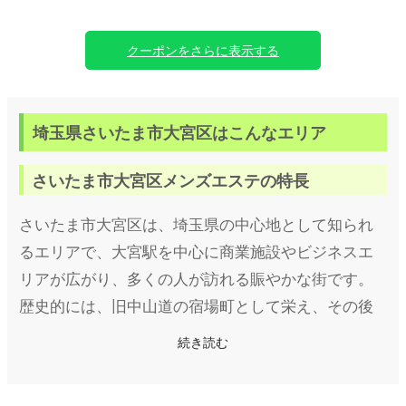
正直イベント！
イベント価格フリー案内
クーポンをさらに表示する
案内料金
(オプション、指名、派遣省く)
※指名1000円
※オプション
※派遣料2000円～
埼玉県さいたま市大宮区はこんなエリア
上記は別料金
さいたま市大宮区メンズエステの特長
忙しのでお勧めしません💦
50分11,000円
さいたま市大宮区は、埼玉県の中心地として知られ
お試しにピッタリコース！
60分11,000円
るエリアで、大宮駅を中心に商業施設やビジネスエ
リアが広がり、多くの人が訪れる賑やかな街です。
70分13,000円
80分14,000円
歴史的には、旧中山道の宿場町として栄え、その後
90分16,000円
100分17,000円
は鉄道の発展とともに埼玉県の交通の要所となりま
続き読む
110分19,000円
した。現在の大宮区はショッピングモールや百貨
120分20,000円
130分22,000円
店、大型オフィスビルが集まり、さらにさいたま新
140分24,000円