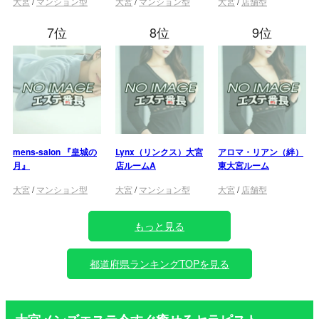
大宮
/
マンション型
大宮
/
マンション型
大宮
/
店舗型
7位
8位
9位
mens-salon 『皇城の
Lynx（リンクス）大宮
アロマ・リアン（絆）
月』
店ルームA
東大宮ルーム
大宮
/
マンション型
大宮
/
マンション型
大宮
/
店舗型
もっと見る
都道府県ランキングTOPを見る