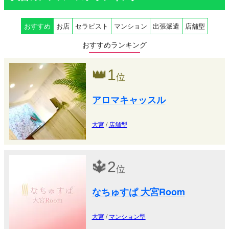
おすすめ
お店
セラピスト
マンション
出張派遣
店舗型
おすすめランキング
👑
1
位
アロマキャッスル
大宮
/
店舗型
🔱
2
位
なちゅすぱ 大宮Room
大宮
/
マンション型