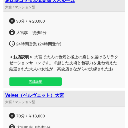
恵比寿コマダム倶楽部 大宮ルーム
く、加齢に伴う排尿トラブルの緩和、股関節の可動域拡大、
大宮 / マンション型
腰痛のケアなど、身体機能の向上に多くのメリットをもたら
します。 また、店舗での施術にとどまらず、ご自宅でできる
90分 / ￥20,000
簡単なストレッチや日常生活の注意点など、丁寧なセルフケ
アアドバイスも実施しております。 「効果を実感できるから
大宮駅 徒歩5分
続けられる」「通いやすいリーズナブルな価格設定」にこだ
わり抜き、お客様のより良いお身体づくりを専門チームが二
24時間営業 (24時間受付)
人三脚でお手伝いいたします。
＜お店説明＞
大宮で大人の色気と極上の癒しを届けるリラク
ゼーションサロンです。卓越した技術と包容力を兼ね備えた
厳選された大人の女性が、高級店さながらの洗練されたおも
てなしをリーズナブルな価格でご提供いたします。 当店で
は、礼儀作法や言葉遣いはもちろん、心から安らげる温かみ
店舗詳細
のある雰囲気を大切にしたセラピストのみを厳選しておりま
す。 単なる業務的な施術にとどまらず、お客様お一人おひと
Velvet（ベルヴェット）大宮
りのご要望に寄り添う丁寧なカウンセリングを実施。その日
大宮 / マンション型
の状態に合わせた最適なトリートメントを組み立て、お疲れ
とストレスを根底から解きほぐします。 都会の喧騒を忘れさ
70分 / ￥13,000
せる、非日常感あふれる広々としたプライベートルームをご
用意いたしました。寛容力と優しさに満ちたセラピストによ
大宮駅東口徒歩5分