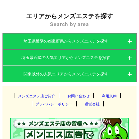
都心や氷川神社といった観光スポットも近くにあ
150分25,000円
160分27,000円
る、活気あふれる地域です。
エリアからメンズエステを探す
170分28,000円
180分30,000円
Search by area
そんな大宮区には、多彩なメンズエステ（メンエ
の独自コースで
ス）店が点在しており、地域住民だけでなく、都心
お客様に納得頂けるよう
埼玉県近隣の都道府県からメンズエステを探す
開設致しました✰
や近隣エリアからの利用者にも人気があります。大
どうぞよろしくお願いします
宮駅周辺を中心に営業する店舗が多く、駅から徒歩
埼玉県近隣の人気エリアからメンズエステを探す
当然電話口での
茨城県
群馬県
圏内でアクセスできる便利な立地が特徴です。
申告義務もありません❗
関東以外の人気エリアからメンズエステを探す
どうぞよろしくお願いします
茨城県
栃木県
東京都
関西
群馬県
神奈川県
メンズエステ店ご紹介
お問い合わせ
千葉県
利用規約
つくば
さいたま市大宮区メンズエステ店の選び方
プライバシーポリシー
運営会社
埼玉県
東海
栃木県
筑西
大阪府
京都府
高崎
大宮駅は多くの鉄道路線が集まる埼玉県最大のター
ミナル駅で、東京や神奈川方面からのアクセスも非
北海道・東北
東京都
守谷
兵庫県
滋賀県
伊勢崎
愛知県
岐阜県
宇都宮
常に便利です。駅近くのメンズエステ店では、マン