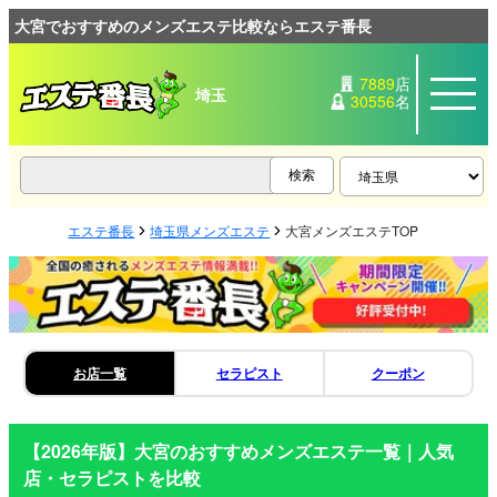
大宮でおすすめのメンズエステ比較ならエステ番長
7889
店
埼玉
30556
名
エステ番長
埼玉県メンズエステ
大宮メンズエステTOP
お店一覧
セラピスト
クーポン
【2026年版】
大宮
のおすすめメンズエステ一覧｜人気
店・セラピストを比較