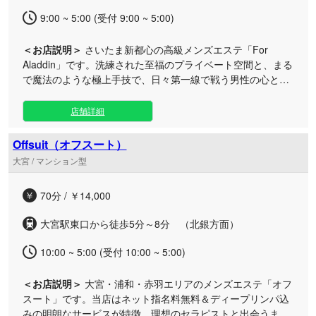
9:00 ~ 5:00 (受付 9:00 ~ 5:00)
＜お店説明＞
さいたま新都心の高級メンズエステ「For
Aladdin」です。洗練された至福のプライベート空間と、まる
で魔法のような極上手技で、日々第一線で戦う男性の心と身
体を芯から深く癒やします。 当サロンでは、単なる施術にと
どまらず、お客様の期待を超える圧倒的な感動をお届けする
店舗詳細
ことを目指しております。 選び抜かれたセラピストによる細
やかなおもてなしと、こだわり抜かれた贅沢な空間は、訪れ
Offsuit（オフスート）
る方の心をしっかりと掴んで離しません。日常の喧騒を忘
大宮 / マンション型
れ、特別なひとときを心ゆくまでご堪能ください。皆様のご
来店を心よりお待ちしております。
70分 / ￥14,000
大宮駅東口から徒歩5分～8分 （北銀方面）
10:00 ~ 5:00 (受付 10:00 ~ 5:00)
＜お店説明＞
大宮・浦和・赤羽エリアのメンズエステ「オフ
スート」です。当店はネット指名料無料＆ディープリンパ込
みの明朗なサービスが特徴。理想のセラピストと出会うま