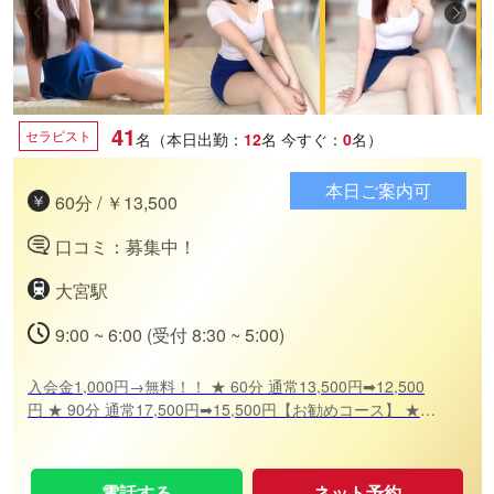
41
セラピスト
名（本日出勤：
12
名
今すぐ：
0
名）
本日ご案内可
60分 / ￥13,500
口コミ：募集中！
大宮駅
9:00 ~ 6:00 (受付 8:30 ~ 5:00)
入会金1,000円→無料！！ ★ 60分 通常13,500円➡12,500
円 ★ 90分 通常17,500円➡15,500円【お勧めコース】 ★
120分 通常21,500円➡19,500円 ※フリー限定プラン
電話する
ネット予約