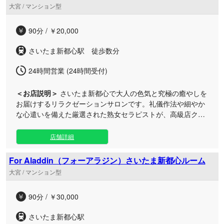
きるプロフェッショナルを厳選。形式的なマニュアル通りの
大宮 / マンション型
施術とは一線を画す、心から満たされるおもてなしを徹底し
ております。 施術の前には丁寧なカウンセリングを行い、お
90分 / ￥20,000
客様お一人おひとりのその日の体調やご要望をしっかりとお
伺いした上で、最適なケアを組み立てます。 日常の喧騒を忘
さいたま新都心駅 徒歩数分
れさせてくれる広々とした完全個室は、まさに非日常の隠れ
家空間。才覚溢れるキャストによる至高の熟女コースで、心
24時間営業 (24時間受付)
も体も深く解きほぐされる至福の安らぎをご堪能ください。
＜お店説明＞
さいたま新都心で大人の色気と究極の癒やしを
お届けするリラクゼーションサロンです。礼儀作法や細やか
な心遣いを備えた厳選された熟女セラピストが、高級店クラ
スのサービスをリーズナブルな価格でご提供します。 当店で
は、業務的なマニュアル対応ではなく、お客様一人ひとりに
店舗詳細
寄り添った徹底的なおもてなしを心がけております。施術前
の丁寧なカウンセリングを通じて、その日のご気分や体調に
For Aladdin（フォーアラジン）さいたま新都心ルーム
合わせた最適なトリートメントを組み立てます。 包容力とず
大宮 / マンション型
ば抜けた技術を兼ね備えたセラピストたちが、日常の忙しさ
を忘れさせる至福のひとときを演出。広々とした非日常的な
90分 / ￥30,000
プライベートルームで、心も身体も芯から解きほぐされる安
らぎの時間をお過ごしください。皆様のご来店を心よりお待
さいたま新都心駅
ちしております。