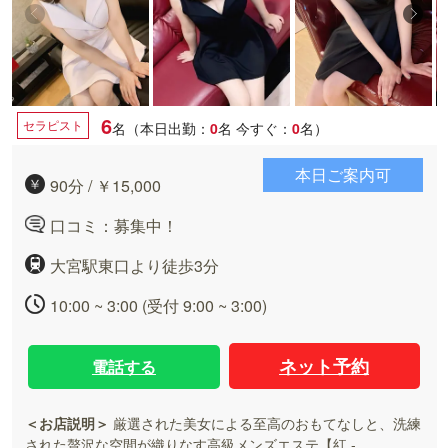
6
セラピスト
名（本日出勤：
0
名
今すぐ：
0
名）
本日ご案内可
90分 / ￥15,000
口コミ：募集中！
大宮駅東口より徒歩3分
10:00 ~ 3:00 (受付 9:00 ~ 3:00)
ネット予約
電話する
＜お店説明＞
厳選された美女による至高のおもてなしと、洗練
された贅沢な空間が織りなす高級メンズエステ【紅 -