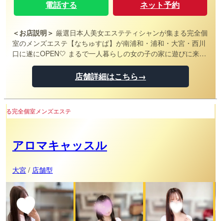
電話する
ネット予約
＜お店説明＞
厳選日本人美女エステティシャンが集まる完全個
室のメンズエステ【なちゅすぱ】が南浦和・浦和・大宮・西川
口に遂にOPEN🤍 まるで一人暮らしの女の子の家に遊びに来た
ような距離感で、ドキドキとワクワクをご堪能ください💭💞 セ
ラピストは全員、プロのマッサージ師による講習を受けている
店舗詳細はこちら→
のでマッサージの質もピカイチ。レベルの高いセラピストと
甘〜いひとときを🪄 日々の疲れを【なちゅすぱ】で癒やしませ
んか？ 南浦和駅、浦和駅、大宮駅、西川口駅でお待ちしており
大宮
ます💕
アロマキャッスル
大宮
/
店舗型