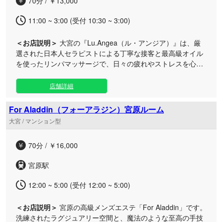
70分 / ￥13,000
い。皆様のご来店をスタッフ一同、心よりお待ちしておりま
す。
11:00 ~ 3:00 (受付 10:30 ~ 3:00)
＜お店説明＞
大宮の『Lu.Angea（ル・アンジア）』は、厳
選された日本人セラピストによる丁寧な接客と最高級オイル
を使ったリンパマッサージで、日々の疲れやストレスを心身
ともに解消するメンズエステサロンです。 ゆったりとしたプ
ライベート空間で、背面から深部のリンパまでしっかりとア
店舗詳細
プローチ。厳選された上質なオイルを贅沢に使用し、至福の
ひとときをご提供いたします。 当店ではお客様に「120%の
For Aladdin（フォーアラジン）宮原ルーム
極上の癒やし」をご体験いただけるよう、健全な施術はもち
大宮 / マンション型
ろん、細やかなおもてなしと行き届いたホスピタリティを徹
底しております。 お好みに合わせて選べる3つのコースをご
70分 / ￥16,000
用意いたしました。セラピストが心を込めて一生懸命に施術
いたしますので、ぜひ贅沢な時間をお過ごしください。皆様
宮原駅
のご来店を心よりお待ちしております。
12:00 ~ 5:00 (受付 12:00 ~ 5:00)
＜お店説明＞
宮原の高級メンズエステ「For Aladdin」です。
洗練されたラグジュアリー空間と、魔法のような至高の手技