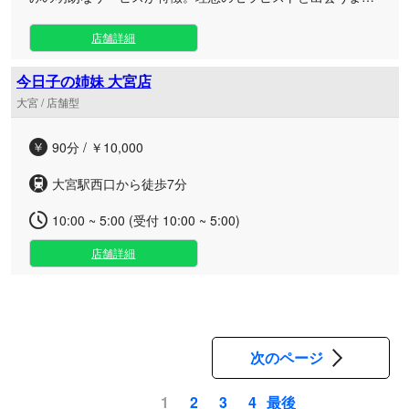
で、何度でもお気軽に足を運んでいただけます。 駅から近く
アクセス抜群のロケーションにありながら、高級マンション
店舗詳細
の一室を利用した完全個室のプライベート空間をご用意いた
しました。 シャワールームから施術室にいたるまで、徹底し
今日子の姉妹 大宮店
て清潔感と美しさにこだわり、心からリラックスできる洗練
大宮 / 店舗型
された環境を整えております。 施術を担当するのは、独自の
基準で厳選された日本人セラピストたちです。 贅沢なオイル
90分 / ￥10,000
を使用した極上のマッサージで、日々の疲れや緊張を丁寧に
解きほぐし、心と体に最高のご褒美タイムをご提供いたしま
大宮駅西口から徒歩7分
す。 贅沢な空間と確かな技術で、皆様のご来店を心よりお待
ちしております。
10:00 ~ 5:00 (受付 10:00 ~ 5:00)
店舗詳細
次のページ
最後
1
2
3
4