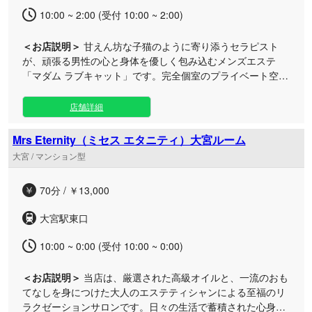
ります。
10:00 ~ 2:00 (受付 10:00 ~ 2:00)
＜お店説明＞
甘えん坊な子猫のように寄り添うセラピスト
が、頑張る男性の心と身体を優しく包み込むメンズエステ
「マダム ラブキャット」です。完全個室のプライベート空間
で、至高の癒やしタイムをご堪能いただけます。 当店では、
愛嬌たっぷりのセラピストがお客様お一人おひとりに寄り添
店舗詳細
い、日常のストレスや疲れをそっと解きほぐします。 さら
に、世界各地の多彩な手技をベースにした本格的な施術を取
Mrs Eternity（ミセス エタニティ）大宮ルーム
り入れており、お身体のコリや疲労にもしっかりとアプロー
大宮 / マンション型
チ。洗練された完全個室の空間だからこそ、周囲を気にせず
心からのリラックスを実感していただけます。 魅力的なセラ
70分 / ￥13,000
ピストたちによる極上のおもてなしと確かな技術で、他では
味わえない贅沢なひとときを過ごしてみませんか？皆様のご
大宮駅東口
来店を心よりお待ちしております。
10:00 ~ 0:00 (受付 10:00 ~ 0:00)
＜お店説明＞
当店は、厳選された高級オイルと、一流のおも
てなしを身につけた大人のエステティシャンによる至福のリ
ラクゼーションサロンです。日々の生活で蓄積された心身の