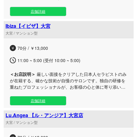
疲労やストレスを、優しく深く解きほぐします。 極上の「癒
やし」をお客様にお届けするため、当店では30代から40代の
店舗詳細
経験豊富なスタッフを厳選採用しております。単なる技術の
高さだけでなく、美しい言葉遣いや礼節、そして何よりもお
Ibiza【イビザ】大宮
客様一人ひとりに寄り添う細やかな気配り・心遣いを熟知し
大宮 / マンション型
たプロフェッショナルばかりです。 どなた様にもご満足いた
だける質の高いサービスと落ち着いた空間をご用意しており
70分 / ￥13,000
ますので、幅広い年齢層のお客様に安心してご利用いただけ
ます。心からリラックスできる特別なプライベートタイム
11:00 ~ 5:00 (受付 10:00 ~ 5:00)
を、ぜひ当店でご堪能ください。皆様のご来店を心よりお待
ち申し上げております。
＜お店説明＞
厳しい面接をクリアした日本人セラピストのみ
が在籍する、確かな技術が自慢のサロンです。独自の研修を
重ねたプロフェッショナルが、お客様の心と体に寄り添い、
日々の疲れを癒やす極上の時間をご提供いたします。 贅沢な
ひとときを演出するのは、上質なオイルをたっぷりと使用し
店舗詳細
た当店オリジナルのマッサージ技術です。滑らかなタッチと
心地よい圧の絶妙なアプローチで、全身のコリや滞りを深部
Lu.Angea 【ル・アンジア】大宮店
からじんわりと解きほぐしていきます。 洗練されたおもてな
大宮 / マンション型
しと、こだわり抜いた独自の手技。他では味わえない特別な
リラクゼーションタイムを、どうぞ心ゆくまでご堪能くださ