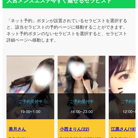
大宮メンズエステ今すぐ癒せるセラピスト
「ネット予約」ボタンが設置されているセラピストを選択する
と、該当セラピストの予約ページに移動することができます。
ネット予約ボタンのないセラピストを選択すると、セラピスト
詳細ページへ移動します。
ご予約受付中
ご予約受付中
ご予約受
19:00~1:00
16:00~23:00
12:00~5
美月さん
小西まりん
(
22
)
江黒さん
(
18
)