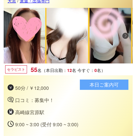
大宮
/
派遣・出張専門
55
セラピスト
名（本日出勤：
12
名
今すぐ：
0
名）
本日ご案内可
50分 / ￥12,000
口コミ：募集中！
高崎線宮原駅
9:00 ~ 3:00 (受付 9:00 ~ 3:00)