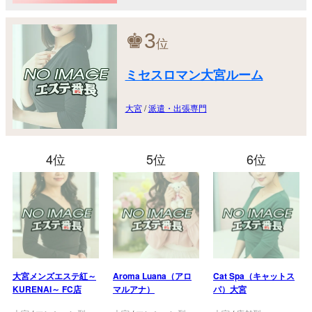
♚
3
位
ミセスロマン大宮ルーム
大宮
/
派遣・出張専門
4位
5位
6位
大宮メンズエステ紅～
Aroma Luana（アロ
Cat Spa（キャットス
KURENAI～ FC店
マルアナ）
パ）大宮