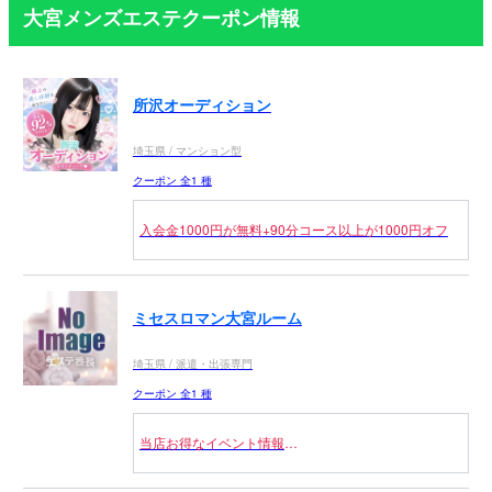
大宮メンズエステクーポン情報
所沢オーディション
埼玉県 / マンション型
クーポン 全1 種
入会金1000円が無料+90分コース以上が1000円オフ
ミセスロマン大宮ルーム
埼玉県 / 派遣・出張専門
クーポン 全1 種
当店お得なイベント情報
私の信念