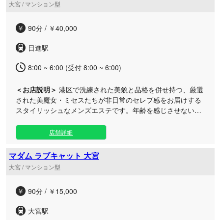
大宮 / マンション型
た。日常の喧騒を離れ、心も身体も深く満たされる極上のご
褒美タイムをぜひご堪能ください。皆様のご来店を心よりお
90分 / ￥40,000
待ちしております。
日進駅
8:00 ~ 6:00 (受付 8:00 ~ 6:00)
＜お店説明＞
港区で洗練された美貌と品格を併せ持つ、厳選
された美魔女・ミセスたちが非日常のセレブ感をお届けする
スタイリッシュなメンズエステです。年齢を感じさせない輝
きと極上の癒やしをご堪能ください。 当サロン「日進ルー
ム」では、外見の美しさはもちろんのこと、仕草や言葉遣
店舗詳細
い、細やかな気配りといった内面の美しさまで徹底的にこだ
わり抜いたセラピストのみを迎えております。 妖艶なミセス
マダム ラブキャット 大宮
との甘美なひとときや、美魔女たちが織り成す魅惑の空間
大宮 / マンション型
は、まさに大人のための聖域。日常の喧騒を忘れ、都会のオ
アシスで贅沢な戯れと、心と身体がほどけるような最高級の
90分 / ￥15,000
おもてなしを体験していただけます。 洗練されたスタイリッ
シュな空間で、特別なあなただけの至福の時間をお過ごしく
大宮駅
ださい。スタッフ一同、皆様のご来店を心よりお待ちしてお