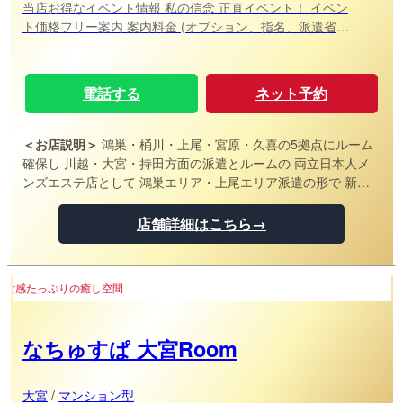
当店お得なイベント情報 私の信念 正直イベント！ イベン
ト価格フリー案内 案内料金 (オプション、指名、派遣省く)
※指名1000円 ※オプション ※派遣料2000円～ 上記は別料金
忙しのでお勧めしません💦 50分11,000円 お試しにピッタ
リコース！ 60分11,000円 70分13,000円 80分14,000円 90
電話する
ネット予約
分16,000円 100分17,000円 110分19,000円 120分20,000
円 130分22,000円 140分24,000円 150分25,000円 160分
27,000円 170分28,000円 180分30,000円 の独自コースで
＜お店説明＞
鴻巣・桶川・上尾・宮原・久喜の5拠点にルーム
お客様に納得頂けるよう 開設致しました✰ どうぞよろしく
確保し 川越・大宮・持田方面の派遣とルームの 両立日本人メ
お願いします 当然電話口での 申告義務もありません❗ どう
ンズエステ店として 鴻巣エリア・上尾エリア派遣の形で 新し
ぞよろしくお願いします
くオープン致しました 過去の上尾と鴻巣を運営した 店舗での
運営体制を守りつつ お客様と仲良く運営していきたい所存です
店舗詳細はこちら→
末永く宜しくお願いいたします
お部屋
なちゅすぱ 大宮Room
大宮
/
マンション型