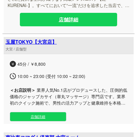
KURENAI-】。すべてにおいて“一流”だけを追求した当店で、日
常を忘れる極上の体験をお届けします。 当店では、容姿端麗な
セラピストの在籍はもちろん、細やかなサービス精神、心から
店舗詳細
寛げる豪華なプライベート空間まで、お客様が求める理想のす
べてを網羅いたしました。 誰にも知られることのない秘密の隠
れ家で、心身ともに満たされる特別なひとときを心ゆくまでご
玉屋TOKYO【大宮店】
堪能ください。スタッフ一同、最高峰のホスピタリティでお迎
大宮 / 店舗型
えいたします。
45分 / ￥8,800
10:00 ~ 23:00 (受付 10:00 ~ 22:00)
＜お店説明＞
業界人気No.1店がプロデュースした、圧倒的低
価格のジャップカサイ（睾丸マッサージ）専門店です。業界
初のクイック施術で、男性の活力アップと健康維持を本格サ
ポートいたします。 当店は一般的なメンズエステとは異な
り、男性の健康を真剣に考えたプログラムを提供する専門サ
店舗詳細
ロンです。全7部屋の完全個室空間をご用意し、他にはない
テーブルでの本格施術をお受けいただけます。 ジャップカサ
イは活力の源であるテストステロンの分泌を促すだけでな