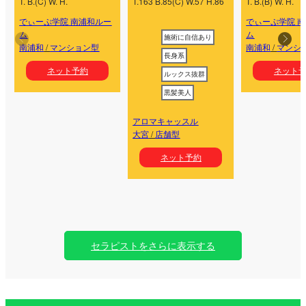
T.
B.
(
C
) W.
H.
T.
163
B.
85
(
C
) W.
57
H.
86
T.
B.
(
B
) W.
H.
でぃーぷ学院 南浦和ルー
でぃーぷ学院 
ム
ム
施術に自信あり
南浦和
/
マンション型
南浦和
/
マンシ
長身系
ネット予約
ネット
ルックス抜群
黒髪美人
アロマキャッスル
大宮
/
店舗型
ネット予約
セラピストをさらに表示する