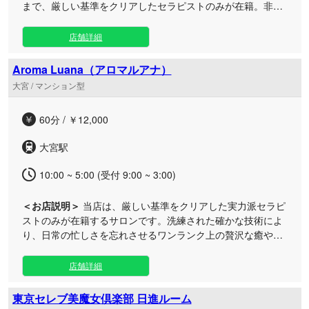
まで、厳しい基準をクリアしたセラピストのみが在籍。非日
常を感じる広々とした空間で、心身ともにリラックスできる
至福のひとときをお約束します。 当店は「大人の色気」と
店舗詳細
「深い癒し」をテーマにしたリラクゼーションサロンです。
単なるマッサージにとどまらず、お客様一人ひとりに寄り添
Aroma Luana（アロマルアナ）
ったおもてなしを第一に考えております。 施術前の丁寧なカ
大宮 / マンション型
ウンセリングを通じて、お客様のご希望やその日の状態に最
適なトリートメントをご提案させていただきます。 特別なス
60分 / ￥12,000
キルを持ったセラピストによる、当店自慢のコースもぜひご
体感ください。高級店に引けを取らない上質なサービスを、
大宮駅
通いやすい価格設定で実現いたしました。 日々の喧騒から離
れ、安らぎに満ちた特別な時間をお過ごしいただけるよう、
10:00 ~ 5:00 (受付 9:00 ~ 3:00)
スタッフ一同、心を込めてお迎えいたします。 皆様のご来店
を、心よりお待ち申し上げております。
＜お店説明＞
当店は、厳しい基準をクリアした実力派セラピ
ストのみが在籍するサロンです。洗練された確かな技術によ
り、日常の忙しさを忘れさせるワンランク上の贅沢な癒やし
のひとときを冒頭から丁寧にお届けいたします。 お一人おひ
とりの心身の状態に寄り添ったカウンセリングと、細部まで
店舗詳細
こだわり抜いたオーダーメイドの施術で、蓄積された疲労や
ストレスを根本から解放します。 五感を心地よく刺激する上
東京セレブ美魔女倶楽部 日進ルーム
質な空間と、真心を込めたおもてなしをご用意いたしまし