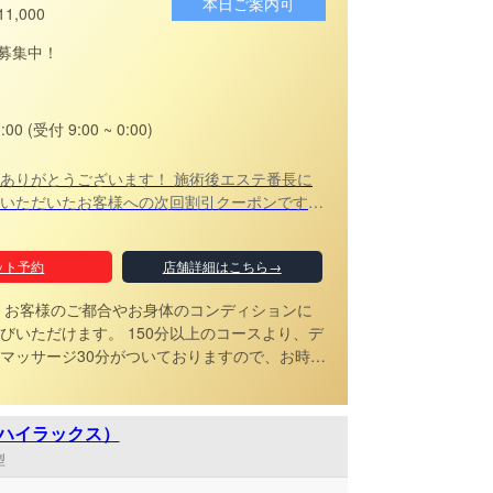
本日ご案内可
11,000
募集中！
3:00 (受付 9:00 ~ 0:00)
ありがとうございます！ 施術後エステ番長に
いただいたお客様への次回割引クーポンです！
分コース2,000円割引 90分・120分コース1,000
たします♪ ※利用日又は投稿日と担当
ット予約
店舗詳細はこちら→
ください！ ※他の割引サービスと併用
お客様のご都合やお身体のコンディションに
す。 150分以上のコースより、デ
マッサージ30分がついておりますので、お時間
お客様や特にお疲れの部位がある際には、ぜひ
加料金なしなので安心して
いませ！
x（ハイラックス）
型