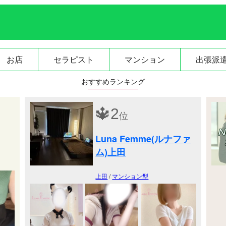
お店
セラピスト
マンション
出張派
おすすめランキング
🔱
2
位
Luna Femme(ルナファ
ム)上田
上田
/
マンション型