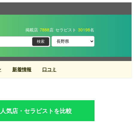
掲載店
7888
店
セラピスト
30198
名
ン
新着情報
口コミ
人気店・セラピストを比較