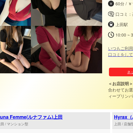
60分 / ￥
口コミ：
上田駅
10:00 ~ 
いつもご利用
口コミをして
150分・180
円割引 割引でご案内い
ネ
セラピストをお知らせ
不可
＜お店説明＞
合わせてお選びいただけま
ィープリンパ
に余裕がある
お選びくださいませ。 ※当店は追
ご利用くださ
Luna Femme(ルナファム)上田
Hyra
田 / マンション型
上田 / 店舗