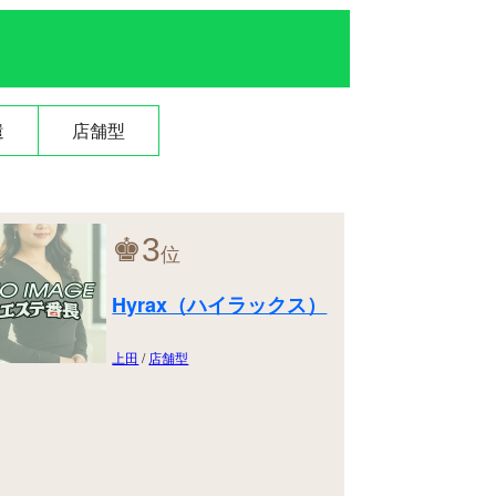
遣
店舗型
♚
3
位
Hyrax（ハイラックス）
上田
/
店舗型