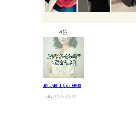
4位
癒しの匠 まりの 上田店
上田
/
マンション型