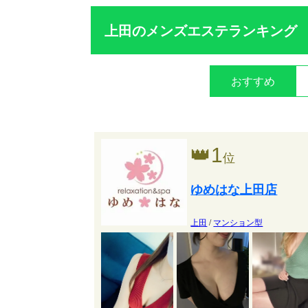
上田のメンズエステランキング
おすすめ
👑
1
位
ゆめはな上田店
上田
/
マンション型