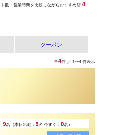
4
スト数・営業時間を比較しながらおすすめ店
クーポン
4
全
件 ／ 1〜4 件表示
9
5
0
名（本日出勤：
名
今すぐ：
名）