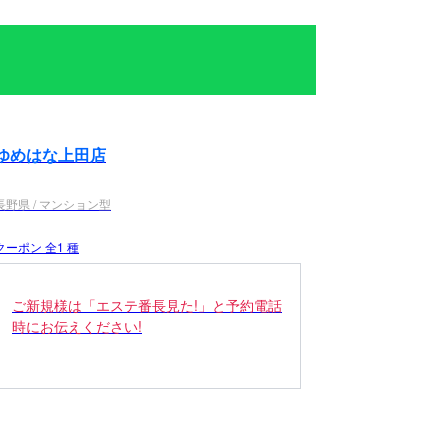
ゆめはな上田店
長野県 / マンション型
クーポン 全1 種
ご新規様は「エステ番長見た!」と予約電話
時にお伝えください!
150分・180分コース2,000円割引
90分・120分コース1,000円割引
割引でご案内いたします♪