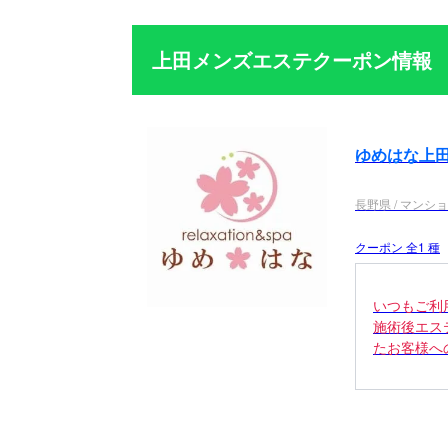
上田メンズエステクーポン情報
ゆめはな上
長野県 / マンシ
クーポン 全1 種
いつもご利
施術後エス
たお客様へ
150分・18
90分・120
割引でご案