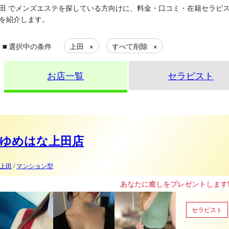
田
でメンズエステを探している方向けに、料金・口コミ・在籍セラピ
を紹介します。
▪
×
×
選択中の条件
上田
すべて削除
お店一覧
セラピスト
ゆめはな上田店
上田
/
マンション型
あなたに癒しをプレゼントします!
セラピスト