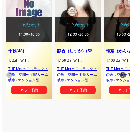
ご予約受付中
ご予約受付中
ご予約受
11:00~16:30
12:00~20:30
15:00~21
千秋
(
48
)
静香（しずか）
(
52
)
環奈（かんな
T.
B.
(
F
) W.
H.
T.
158
B.
(
) W.
H.
T.
168
B.
(
) W.
H.
THE Mrs 〜ワンランク上
THE Mrs 〜ワンランク上
THE Mrs 〜
の癒し空間〜 羽島ルーム
の癒し空間〜 羽島ルーム
の癒し空間〜 
岐阜
/
マンション型
岐阜
/
マンション型
岐阜
/
マンショ
ネット予約
ネット予約
ネット