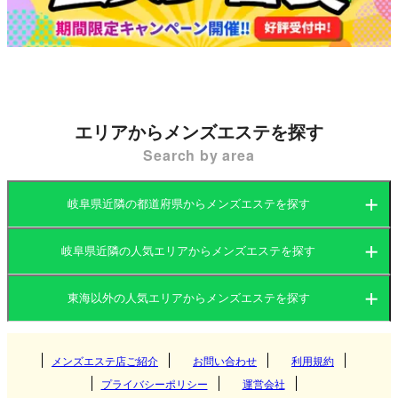
エリアからメンズエステを探す
Search by area
岐阜県近隣の都道府県からメンズエステを探す
岐阜県近隣の人気エリアからメンズエステを探す
愛知県
岐阜県
東海以外の人気エリアからメンズエステを探す
愛知県
三重県
静岡県
関東
岐阜県
メンズエステ店ご紹介
お問い合わせ
利用規約
名古屋
プライバシーポリシー
運営会社