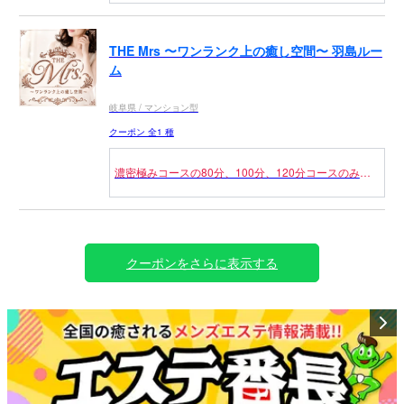
（併用不可）
申告制のクーポンになりますのでご利用の際は【新人
割】とお伝えください。
THE Mrs 〜ワンランク上の癒し空間〜 羽島ルー
ム
岐阜県 / マンション型
クーポン 全1 種
濃密極みコースの80分、100分、120分コースのみに
なります！
（併用不可） 申告制のクーポンになりますのでご利
用の際は、【前日予約割】とお伝えください。
前日の23：59分までのご予約にご利用ください。
クーポンをさらに表示する