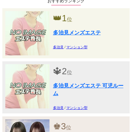
おすすめランキング
👑
1
位
多治見メンズエステ
多治見
/
マンション型
🔱
2
位
多治見メンズエステ 可児ルー
ム
多治見
/
マンション型
♚
3
位