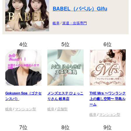
BABEL（バベル）Gifu
岐阜
/
派遣・出張専門
4位
5位
6位
Gokusen Spa（ゴクセ
メンズエステ ひょっこ
THE Mrs 〜ワンランク
ンスパ）
りさん 岐阜店
上の癒し空間〜 羽島ル
ーム
岐南
/
マンション型
岐阜
/
店舗型
岐阜
/
マンション型
7位
8位
9位