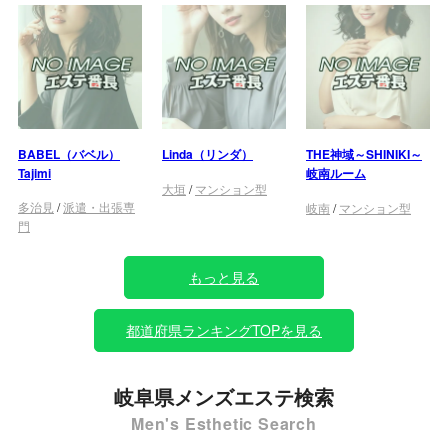
BABEL（バベル）
Linda（リンダ）
THE神域～SHINIKI～
Tajimi
岐南ルーム
大垣
/
マンション型
多治見
/
派遣・出張専
岐南
/
マンション型
門
もっと見る
都道府県ランキングTOPを見る
岐阜県メンズエステ検索
Men's Esthetic Search